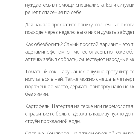
нуждаетесь в помощи специалиста. Если ситуац
рецепт спасения по себе.
Для начала прекратите панику, солнечные ожог
подходе через неделю вы о них и думать забудет
Как обезболить? Самый простой вариант – это т
ацетаминофеном, он менее опасен, но тоже обл
аптечку забыл собрать, существуют народные 
Томатный сок. Пару чашек, а лучше сразу литр 
искупаться в ней. Также можно смешать четверт
пораженное место, держать припарку надо не м
без химии.
Картофель. Натертая на терке или перемолота
справиться с болью. Держать кашицу нужно до 
струёй прохладной воды.
Овсянка. Компрессы из вязкой овсяной каши по