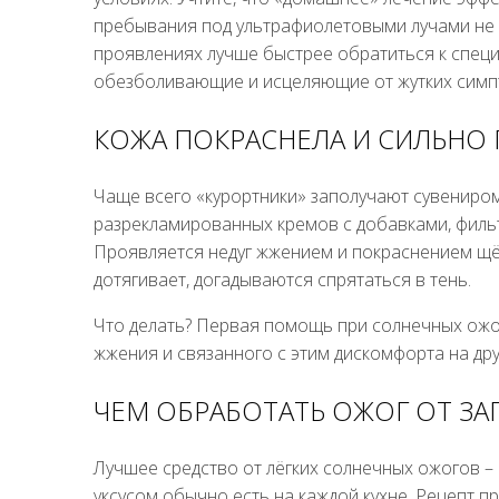
пребывания под ультрафиолетовыми лучами не в
проявлениях лучше быстрее обратиться к специ
обезболивающие и исцеляющие от жутких симп
КОЖА ПОКРАСНЕЛА И СИЛЬНО 
Чаще всего «курортники» заполучают сувениром 
разрекламированных кремов с добавками, фил
Проявляется недуг жжением и покраснением щёк,
дотягивает, догадываются спрятаться в тень.
Что делать? Первая помощь при солнечных ожог
жжения и связанного с этим дискомфорта на дру
ЧЕМ ОБРАБОТАТЬ ОЖОГ ОТ ЗА
Лучшее средство от лёгких солнечных ожогов –
уксусом обычно есть на каждой кухне. Рецепт 