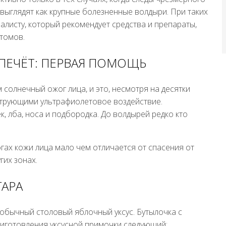
ыглядят как крупные болезненные волдыри. При таких
алисту, который рекомендует средства и препараты,
томов.
ПЕЧЁТ: ПЕРВАЯ ПОМОЩЬ
солнечный ожог лица, и это, несмотря на десятки
ьтрующими ультрафиолетовое воздействие.
 лба, носа и подбородка. До волдырей редко кто
ах кожи лица мало чем отличается от спасения от
гих зонах.
ГАРА
 обычный столовый яблочный уксус. Бутылочка с
приготовления уксусной примочки следующий: