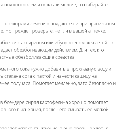
ия под контролем и волдыри мелкие, то выбирайте
и с волдырями лечению поддаются, и при правильном
е. Но прежде проверьте, нет ли в вашей аптечке:
аблетки с аспирином или ибупрофеном, для детей – с
адает обезболивающим действием. Для тех, кто
местные обезболивающие средства.
томатного сока нужно добавить в прохладную воду и
ь стакана сока с пахтой и нанести кашицу на
енее получаса. Помогает медленно, зато безопасно и
я в блендере сырая картофелина хорошо помогает
полного высыхания, после чего смывать ее мягкой
зволяет успокоить жжение, а еще овсяные хлопья