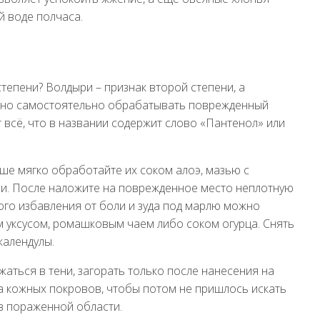
й воде полчаса.
степени? Волдыри – признак второй степени, а
можно самостоятельно обрабатывать поврежденный
 всё, что в названии содержит слово «Пантенол» или
чше мягко обработайте их соком алоэ, мазью с
и. После наложите на поврежденное место неплотную
ого избавления от боли и зуда под марлю можно
 уксусом, ромашковым чаем либо соком огурца. Снять
алендулы.
жаться в тени, загорать только после нанесения на
ва кожных покровов, чтобы потом не пришлось искать
 в пораженной области.