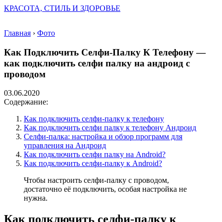
КРАСОТА, СТИЛЬ И ЗДОРОВЬЕ
Главная
›
Фото
Как Подключить Селфи-Палку К Телефону —
как подключить селфи палку на андроид с
проводом
03.06.2020
Содержание:
Как подключить селфи-палку к телефону
Как подключить селфи палку к телефону Андроид
Селфи-палка: настройка и обзор программ для
управления на Андроид
Как подключить селфи палку на Android?
Как подключить селфи-палку к Android?
Чтобы настроить селфи-палку с проводом,
достаточно её подключить, особая настройка не
нужна.
Как подключить селфи-палку к