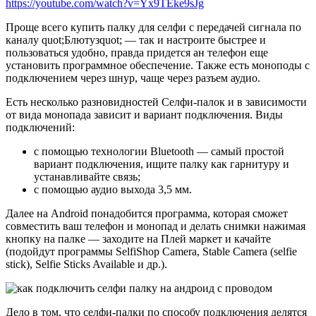
https://youtube.com/watch?v=Yx9TEke9sJg
Проще всего купить палку для селфи с передачей сигнала по
каналу quot;Блютузquot; — так и настроите быстрее и
пользоваться удобно, правда придется ан телефон еще
установить программное обеспечение. Также есть моноподы с
подключением через шнур, чаще через разъем аудио.
Есть несколько разновидностей Селфи-палок и в зависимости
от вида монопада зависит и вариант подключения. Виды
подключений:
с помощью технологии Bluetooth — самый простой
вариант подключения, ищите палку как гарнитуру и
устанавливайте связь;
с помощью аудио выхода 3,5 мм.
Далее на Android понадобится программа, которая сможет
совместить ваш телефон и монопад и делать снимки нажимая
кнопку на палке — заходите на Плей маркет и качайте
(подойдут программы SelfiShop Camera, Stable Camera (selfie
stick), Selfie Sticks Available и др.).
Дело в том, что селфи-палки по способу подключения делятся