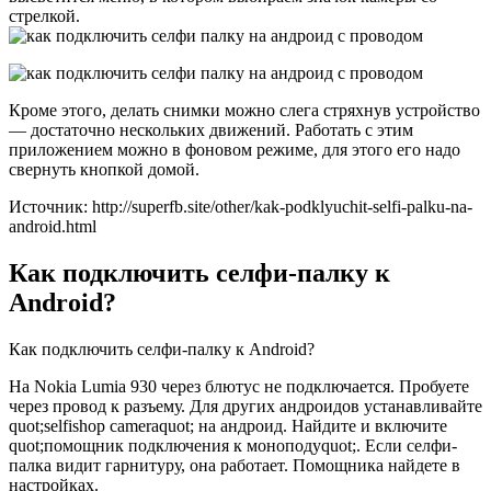
стрелкой.
Кроме этого, делать снимки можно слега стряхнув устройство
— достаточно нескольких движений. Работать с этим
приложением можно в фоновом режиме, для этого его надо
свернуть кнопкой домой.
Источник: http://superfb.site/other/kak-podklyuchit-selfi-palku-na-
android.html
Как подключить селфи-палку к
Android?
Как подключить селфи-палку к Android?
На Nokia Lumia 930 через блютус не подключается. Пробуете
через провод к разъему. Для других андроидов устанавливайте
quot;selfishop cameraquot; на андроид. Найдите и включите
quot;помощник подключения к моноподуquot;. Если селфи-
палка видит гарнитуру, она работает. Помощника найдете в
настройках.