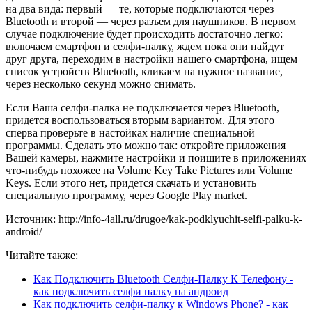
на два вида: первый — те, которые подключаются через
Bluetooth и второй — через разъем для наушников. В первом
случае подключение будет происходить достаточно легко:
включаем смартфон и селфи-палку, ждем пока они найдут
друг друга, переходим в настройки нашего смартфона, ищем
список устройств Bluetooth, кликаем на нужное название,
через несколько секунд можно снимать.
Если Ваша селфи-палка не подключается через Bluetooth,
придется воспользоваться вторым вариантом. Для этого
сперва проверьте в настойках наличие специальной
программы. Сделать это можно так: откройте приложения
Вашей камеры, нажмите настройки и поищите в приложениях
что-нибудь похожее на Volume Key Take Pictures или Volume
Keys. Если этого нет, придется скачать и установить
специальную программу, через Google Play market.
Источник: http://info-4all.ru/drugoe/kak-podklyuchit-selfi-palku-k-
android/
Читайте также:
Как Подключить Bluetooth Селфи-Палку К Телефону -
как подключить селфи палку на андроид
Как подключить селфи-палку к Windows Phone? - как