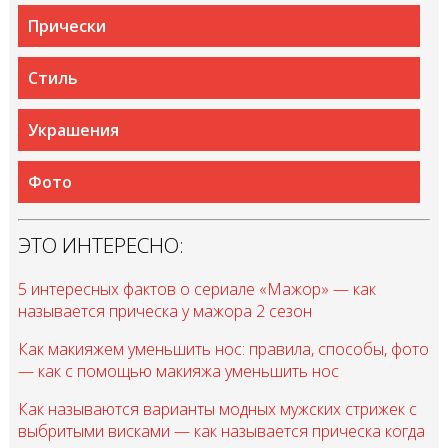
Прически
Стиль
Украшения
Фото
ЭТО ИНТЕРЕСНО:
5 интересных фактов о сериале «Мажор» — как
называется прическа у мажора 2 сезон
Как макияжем уменьшить нос: правила, способы, фото
— как с помощью макияжа уменьшить нос
Как называются варианты модных мужских стрижек с
выбритыми висками — как называется прическа когда