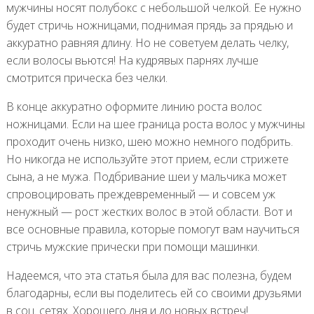
мужчины носят полубокс с небольшой челкой. Ее нужно
будет стричь ножницами, поднимая прядь за прядью и
аккуратно равняя длину. Но не советуем делать челку,
если волосы вьются! На кудрявых парнях лучше
смотрится прическа без челки.
В конце аккуратно оформите линию роста волос
ножницами. Если на шее граница роста волос у мужчины
проходит очень низко, шею можно немного подбрить.
Но никогда не используйте этот прием, если стрижете
сына, а не мужа. Подбривание шеи у мальчика может
спровоцировать преждевременный — и совсем уж
ненужный — рост жестких волос в этой области. Вот и
все основные правила, которые помогут вам научиться
стричь мужские прически при помощи машинки.
Надеемся, что эта статья была для вас полезна, будем
благодарны, если вы поделитесь ей со своими друзьями
в соц. сетях. Хорошего дня и до новых встреч!