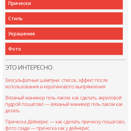
Прически
Стиль
Украшения
Фото
ЭТО ИНТЕРЕСНО:
Безсульфатные шампуни: список, эффект после
использования и кератинового выпрямления
Вязаный маникюр гель-лаком: как сделать акриловой
пудрой пошагово — вязаный маникюр гель лаком как
делать
Прическа Дейнерис — как сделать прическу пошагово,
фото сзади — прическа как у дейнерис