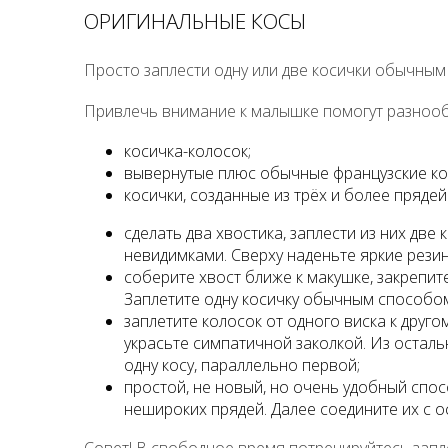
ОРИГИНАЛЬНЫЕ КОСЫ
Просто заплести одну или две косички обычным
Привлечь внимание к малышке помогут разнооб
косичка-колосок;
вывернутые плюс обычные французские ко
косички, созданные из трёх и более прядей
сделать два хвостика, заплести из них две 
невидимками. Сверху наденьте яркие рези
соберите хвост ближе к макушке, закрепит
Заплетите одну косичку обычным способом,
заплетите колосок от одного виска к друго
украсьте симпатичной заколкой. Из осталь
одну косу, параллельно первой;
простой, не новый, но очень удобный спосо
нешироких прядей. Далее соедините их с о