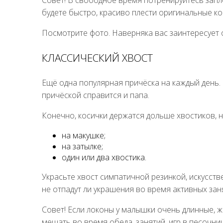
Совет! В свободное время потренируйтесь зап
будете быстро, красиво плести оригинальные ко
Посмотрите фото. Наверняка вас заинтересует 
КЛАССИЧЕСКИЙ ХВОСТ
Ещё одна популярная причёска на каждый день.
причёской справится и папа.
Конечно, косички держатся дольше хвостиков, но
на макушке;
на затылке;
один или два хвостика.
Украсьте хвост симпатичной резинкой, искусств
не отпадут ли украшения во время активных заня
Совет! Если локоны у малышки очень длинные, ж
мешать во время обеда, занятий, игр в песочни