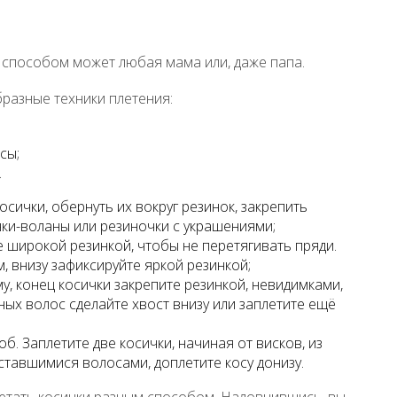
 способом может любая мама или, даже папа.
разные техники плетения:
сы;
.
косички, обернуть их вокруг резинок, закрепить
нки-воланы или резиночки с украшениями;
е широкой резинкой, чтобы не перетягивать пряди.
 внизу зафиксируйте яркой резинкой;
му, конец косички закрепите резинкой, невидимками,
ных волос сделайте хвост внизу или заплетите ещё
б. Заплетите две косички, начиная от висков, из
ставшимися волосами, доплетите косу донизу.