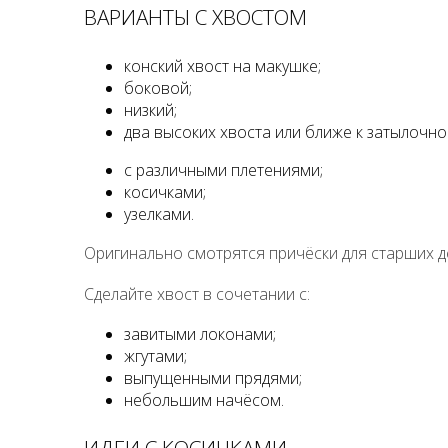
ВАРИАНТЫ С ХВОСТОМ
конский хвост на макушке;
боковой;
низкий;
два высоких хвоста или ближе к затылочно
с различными плетениями;
косичками;
узелками.
Оригинально смотрятся причёски для старших д
Сделайте хвост в сочетании с:
завитыми локонами;
жгутами;
выпущенными прядями;
небольшим начёсом.
ИДЕИ С КОСИЧКАМИ