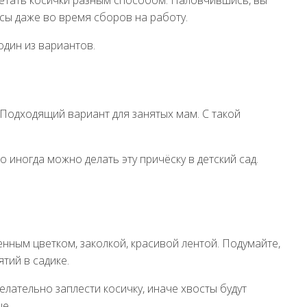
летать косички разным способом. Наловчившись, вы
сы даже во время сборов на работу.
один из вариантов.
 Подходящий вариант для занятых мам. С такой
 иногда можно делать эту причёску в детский сад.
енным цветком, заколкой, красивой лентой. Подумайте,
тий в садике.
елательно заплести косичку, иначе хвосты будут
це.