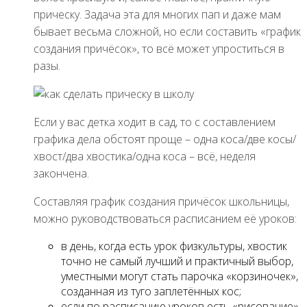
прическу. Задача эта для многих пап и даже мам
бывает весьма сложной, но если составить «график
создания причёсок», то всё может упроститься в
разы.
Если у вас детка ходит в сад, то с составлением
графика дела обстоят проще – одна коса/две косы/
хвост/два хвостика/одна коса – всё, неделя
закончена.
Составляя график создания причёсок школьницы,
можно руководствоваться расписанием её уроков:
в день, когда есть урок физкультуры, хвостик
точно не самый лучший и практичный выбор,
уместными могут стать парочка «корзиночек»,
созданная из туго заплетённых кос;
если по расписанию уроков есть «рисование»