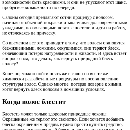
возможностей быть красивыми, и они не упускают этот шанс,
пробуя все возможности по очереди.
Салоны сегодня предлагают сотни процедур с волосом,
начиная от обычной покраски и заканчивая долговременными
укладками, позволяющими встать с постели и идти на работу,
не отвлекаясь на прическу.
Со временем все это приводит к тому, что волосы становятся
безжизненными, ломкими, секущимися, они теряют блеск,
означающий потерю натуральности и живости. И здесь встает
вопрос о том, что делать, как вернуть природный блеск
волосу?
Конечно, можно пойти опять же в салон на все те же
химически разработанные процедуры по восстановлению
структуры волос. Однако многие, потеряв доверие к химии,
хотят вернуть блеск волосам в домашних условиях.
Когда волос блестит
Блестеть может только здоровые природные локоны.
Окрашенные же теряют это свойство. Если хочется добавить
блеска окрашенным прядям, нужно просто купить средство,
придающее искусственный блеск, и воспользоваться им, но