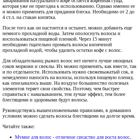
заваривания натурального кофе остается кофейная гуща,
которая уже не пригодна к использованию. Однако именно ее
и можно применять для придания блеска. Необходимо от 2 до
4 ст.л. на стакан кипятка.
После того как он настоится и остынет, можно добавить еще
немного прохладной воды. Затем ополоснуть волосы и
воспользоваться пищевой пленкой. Через 15 минут
необходимо тщательно промыть волосы кипяченой
прохладной водой, чтобы удалить остатки кофе с волос.
Для обладательниц рыжих волос нет ничего лучше овощных
соков моркови и свеклы. Их можно применять, как вместе, так
и по отдельности. Использовать нужно свежевыжатый сок, и
немедленно наносить на волосы, используя пищевую пленку,
как описывалось выше. На воздухе большинство полезных
элементов теряет свои свойства. Поэтому, чем быстрее
справиться с намазыванием, тем лучше эффект, тем более
блестящими и здоровыми будут волосы.
Руководствуясь вышеизложенными правилами, в домашних
условиях можно сделать волосы блестящими на долгое время.
Читайте также:
Мумие для волос - отличное средство для роста волос,