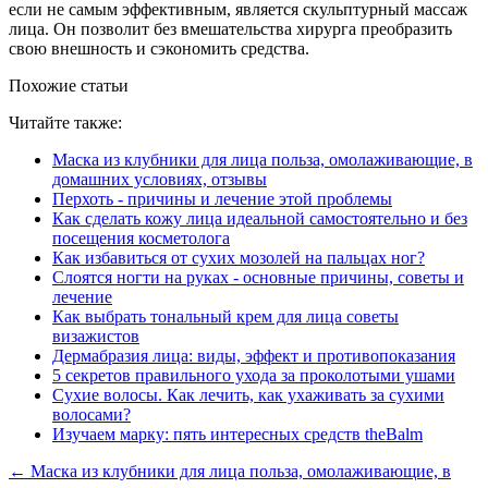
если не самым эффективным, является скульптурный массаж
лица. Он позволит без вмешательства хирурга преобразить
свою внешность и сэкономить средства.
Похожие статьи
Читайте также:
Маска из клубники для лица польза, омолаживающие, в
домашних условиях, отзывы
Перхоть - причины и лечение этой проблемы
Как сделать кожу лица идеальной самостоятельно и без
посещения косметолога
Как избавиться от сухих мозолей на пальцах ног?
Слоятся ногти на руках - основные причины, советы и
лечение
Как выбрать тональный крем для лица советы
визажистов
Дермабразия лица: виды, эффект и противопоказания
5 секретов правильного ухода за проколотыми ушами
Сухие волосы. Как лечить, как ухаживать за сухими
волосами?
Изучаем марку: пять интересных средств theBalm
← Маска из клубники для лица польза, омолаживающие, в