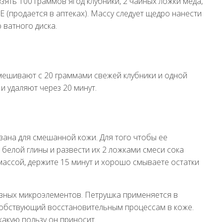
зять 100 граммов ягод клубники, 2 чайных ложки меда,
Е (продается в аптеках). Массу следует щедро нанести
 ватного диска.
мешивают с 20 граммами свежей клубники и одной
и удаляют через 20 минут.
зана для смешанной кожи. Для того чтобы ее
белой глины и развести их 2 ложками смеси сока
массой, держите 15 минут и хорошо смываете остатки
зных микроэлементов. Петрушка применяется в
особствующий восстановительным процессам в коже.
 какую пользу он приносит.