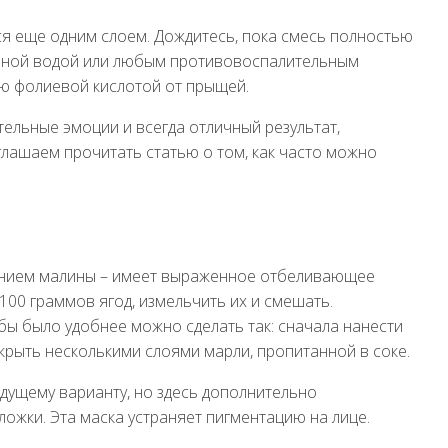
ся еще одним слоем. Дождитесь, пока смесь полностью
очной водой или любым противовоспалительным
ю фолиевой кислотой от прыщей.
ельные эмоции и всегда отличный результат,
лашаем прочитать статью о том, как часто можно
лением малины – имеет выраженное отбеливающее
 100 граммов ягод, измельчить их и смешать.
бы было удобнее можно сделать так: сначала нанести
окрыть несколькими слоями марли, пропитанной в соке.
дущему варианту, но здесь дополнительно
ожки. Эта маска устраняет пигментацию на лице.