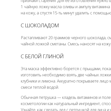
признаки старения. Для ее изготовления нужно в
1 чайную ложку масла оливы и ампулу витамина 
на кожу, а спустя 15-ть минут удалить с помощью
С ШОКОЛАДОМ
Растапливают 20 граммов черного шоколада, с
чайной ложкой сметаны. Смесь наносят на кожу 
С БЕЛОЙ ГЛИНОЙ
Эта маска эффективно борется с прыщами, пока
изготовить необходимо взять две чайных ложки 
клубники и лимона. Аккуратно покрываете лицо 
смеси теплой водой.
Обычная петрушка — кладезь витаминов и поле
косметологии как натуральный ингредиент, сп
Узнайте, как сделать лед с петрушкой для лица и