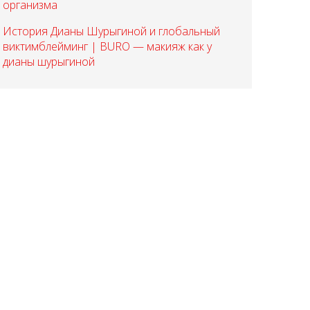
организма
История Дианы Шурыгиной и глобальный
виктимблейминг | BURO — макияж как у
дианы шурыгиной