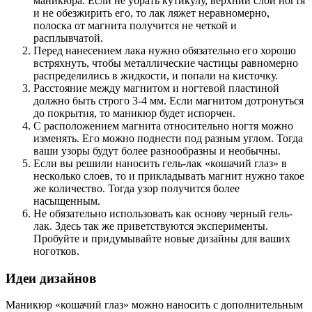
маникюра. Если не убрать кутикулу, верхний слой ногтя
и не обезжирить его, то лак ляжет неравномерно,
полоска от магнита получится не четкой и
расплывчатой.
Перед нанесением лака нужно обязательно его хорошо
встряхнуть, чтобы металлические частицы равномерно
распределились в жидкости, и попали на кисточку.
Расстояние между магнитом и ногтевой пластиной
должно быть строго 3-4 мм. Если магнитом дотронуться
до покрытия, то маникюр будет испорчен.
С расположением магнита относительно ногтя можно
изменять. Его можно поднести под разным углом. Тогда
ваши узоры будут более разнообразны и необычны.
Если вы решили наносить гель-лак «кошачий глаз» в
несколько слоев, то и прикладывать магнит нужно такое
же количество. Тогда узор получится более
насыщенным.
Не обязательно использовать как основу черный гель-
лак. Здесь так же приветствуются эксперименты.
Пробуйте и придумывайте новые дизайны для ваших
ноготков.
Идеи дизайнов
Маникюр «кошачий глаз» можно наносить с дополнительным