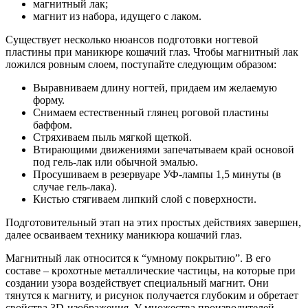
магнитный лак;
магнит из набора, идущего с лаком.
Существует несколько нюансов подготовки ногтевой
пластины при маникюре кошачий глаз. Чтобы магнитный лак
ложился ровным слоем, поступайте следующим образом:
Выравниваем длину ногтей, придаем им желаемую
форму.
Снимаем естественный глянец роговой пластины
баффом.
Стряхиваем пыль мягкой щеткой.
Втирающими движениями запечатываем край основой
под гель-лак или обычной эмалью.
Просушиваем в резервуаре УФ-лампы 1,5 минуты (в
случае гель-лака).
Кистью стягиваем липкий слой с поверхности.
Подготовительный этап на этих простых действиях завершен,
далее осваиваем технику маникюра кошачий глаз.
Магнитный лак относится к “умному покрытию”. В его
составе – крохотные металлические частицы, на которые при
создании узора воздействует специальный магнит. Они
тянутся к магниту, и рисунок получается глубоким и обретает
свойства 3D-изображения. У множества производителей