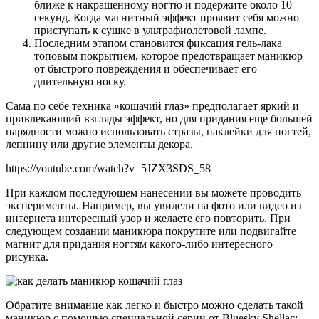
ближе к накрашенному ногтю и подержите около 10
секунд. Когда магнитный эффект проявит себя можно
приступать к сушке в ультрафиолетовой лампе.
Последним этапом становится фиксация гель-лака
топовым покрытием, которое предотвращает маникюр
от быстрого повреждения и обеспечивает его
длительную носку.
Сама по себе техника «кошачий глаз» предполагает яркий и
привлекающий взгляды эффект, но для придания еще большей
нарядности можно использовать стразы, наклейки для ногтей,
лепнину или другие элементы декора.
https://youtube.com/watch?v=5JZX3SDS_58
При каждом последующем нанесении вы можете проводить
эксперименты. Например, вы увидели на фото или видео из
интернета интересный узор и желаете его повторить. При
следующем создании маникюра покрутите или подвигайте
магнит для придания ногтям какого-либо интересного
рисунка.
Обратите внимание как легко и быстро можно сделать такой
маникюр с помощью специальной серии от Bluesky Shellac: