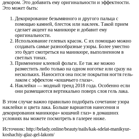
декором. Это добавить ему оригинальности и эффектности.
Это может быть:
Декорирование безымянного и другого пальца с
помощью камней, блесток или наклеек. Такой прием
сделает акцент на маникюре и добавит ему
оригинальности.
Использование гелевых красок. С их помощью можно
создавать самые разнообразные узоры. Более уместно
это будет смотреться на маникюре, выполненном в
светлых тонах.
Применение клеевой фольги. Ее так же можно
разместить либо только на одном ноготке или сразу на
нескольких. Наносится она после покрытия ногтя гель-
лаком с эффектом «кошачьего глаза».
Наклейки — модный тренд 2018 года. Особенно если
они размещаются вертикально поверх слоя гель лака.
В этом случае важно правильно подобрать сочетание узора
наклейки и цвета лака. Больше вариантов нанесения и
декорирования маникюра» кошачий глаз» в домашних
условиях вы можете посмотреть в галерее ниже.
Источник: http://belady.online/beauty/nails/kak-sdelat-manikyur-
koshachiy-glaz-gel-lakom/