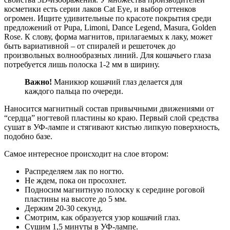
косметики есть серии лаков Cat Eye, и выбор оттенков
огромен. Ищите удивительные по красоте покрытия среди
предложений от Pupa, Limoni, Dance Legend, Masura, Golden
Rose. К слову, форма магнитов, прилагаемых к лаку, может
быть вариативной – от спиралей и решеточек до
произвольных волнообразных линий. Для кошачьего глаза
потребуется лишь полоска 1-2 мм в ширину.
Важно!
Маникюр кошачий глаз делается для
каждого пальца по очереди.
Наносится магнитный состав привычными движениями от
“сердца” ногтевой пластины ко краю. Первый слой средства
сушат в УФ-лампе и стягивают кистью липкую поверхность,
подобно базе.
Самое интересное происходит на слое втором:
Распределяем лак по ногтю.
Не ждем, пока он просохнет.
Подносим магнитную полоску к середине роговой
пластины на высоте до 5 мм.
Держим 20-30 секунд.
Смотрим, как образуется узор кошачий глаз.
Сушим 1,5 минуты в УФ-лампе.