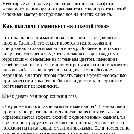
Некоторые же и вовсе распечатывают несколько фото
желаемого маникюра и отправляются в салон для того, чтобы
салонный мастер воспроизвел все на ногтях клиента.
Как выглядит маникюр «кошачий глаз»
Техника нанесения маникюра «кошачий глаз» довольно
проста. Главный его секрет кроется в использовании
специального лака и магнита к нему. Особенность такого
покрытия состоит в том, что сам лак выглядит гладким и
мерцающим, с насыщенным темным цветом, имеющим
серебристый отлив. Если присмотреться к фото или взглянуть
на кошачий глаз на видео, вы увидите это необычное
мерцание. Для того чтобы сделать такой эффект необходимо
при нанесении лака очень близко поднести к поверхности
ногтя магнит из комплекта.
Откуда же взялось такое название маникюра? Все довольно
просто: у покрытия на ногтях после нанесения гель-лака
образовывается эффект, схожий с одноименным камнем, т.е.
свет концентрируется в небольшой полоске, что делает его
похожим на глаза кошки с узкими зрачками. Если постепенно
вращать камень по отношению к свету, вы увидите как