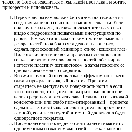
также по фото определиться с тем, какой цвет лака вы хотите
приобрести и использовать.
Первым делом вам должна быть известна технология
создания маникюра с использованием гель лака. Если
она вам не знакома, то также просмотрите несколько
видео с подробными пошаговыми инструкциями по
работе. Тем же, кто знаком с такими материалами для
декора ногтей пора браться за дело и, наконец-то,
сделать превосходный маникюр в стиле «кошачий глаз».
Подготовьте ногти по всем правилам использования
гель-лака: зачистите поверхность ногтей, обезжирьте
ногтевую пластину дегидратором, а затем покройте ее
одним слоем базового покрытия.
Возьмите нужный оттенок лака с эффектом кошачьего
глаза и прокрасьте каждый ноготок. При этом
старайтесь не выступать за поверхность ногтя, а если
это произошло, то тщательно вытрите околоногтевой
валик средством для снятия лака. Если ваш гель жидкой
консистенции или слабо пигментированный – придется
сделать 2 – 3 слоя (каждый слой тщательно просушите
лампой), если же он густой и темный достаточно будет
однократного покрытия.
После нанесения последнего слоя поднесите магнит с
одноименным названием «кошачий глаз» как можно