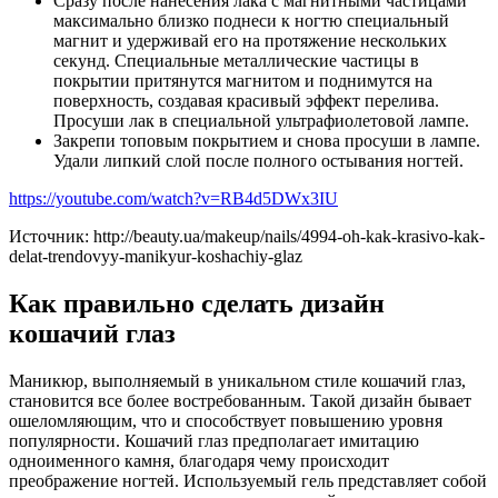
Сразу после нанесения лака с магнитными частицами
максимально близко поднеси к ногтю специальный
магнит и удерживай его на протяжение нескольких
секунд. Специальные металлические частицы в
покрытии притянутся магнитом и поднимутся на
поверхность, создавая красивый эффект перелива.
Просуши лак в специальной ультрафиолетовой лампе.
Закрепи топовым покрытием и снова просуши в лампе.
Удали липкий слой после полного остывания ногтей.
https://youtube.com/watch?v=RB4d5DWx3IU
Источник: http://beauty.ua/makeup/nails/4994-oh-kak-krasivo-kak-
delat-trendovyy-manikyur-koshachiy-glaz
Как правильно сделать дизайн
кошачий глаз
Маникюр, выполняемый в уникальном стиле кошачий глаз,
становится все более востребованным. Такой дизайн бывает
ошеломляющим, что и способствует повышению уровня
популярности. Кошачий глаз предполагает имитацию
одноименного камня, благодаря чему происходит
преображение ногтей. Используемый гель представляет собой