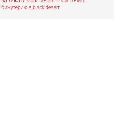
Заточка в Black Desert — как точить
бижутерию в black desert