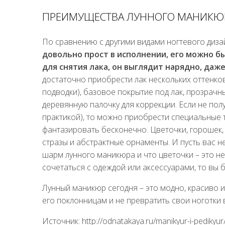
ПРЕИМУЩЕСТВА ЛУННОГО МАНИКЮ
По сравнению с другими видами ногтевого диз
довольно прост в исполнении, его можно б
для снятия лака, он выглядит нарядно, даж
достаточно приобрести лак нескольких оттенков
подводки), базовое покрытие под лак, прозрачн
деревянную палочку для коррекции. Если не пол
практикой), то можно приобрести специальные
фантазировать бесконечно. Цветочки, горошек,
стразы и абстрактные орнаменты. И пусть вас н
шарм лунного маникюра и что цветочки – это н
сочетаться с одеждой или аксессуарами, то вы б
Лунный маникюр сегодня – это модно, красиво и
его поклонницам и не превратить свои ноготки
Источник: http://odnatakaya.ru/manikyur-i-pedikyur/