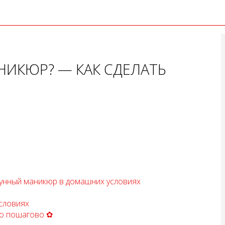
НИКЮР? — КАК СДЕЛАТЬ
лунный маникюр в домашних условиях
словиях
ео пошагово ✿