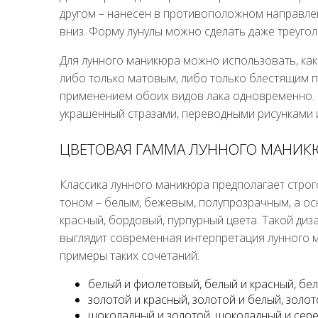
другом – нанесен в противоположном направлен
вниз. Форму лунулы можно сделать даже треугол
Для лунного маникюра можно использовать, как 
либо только матовым, либо только блестящим 
применением обоих видов лака одновременно.
украшенный стразами, переводными рисунками и.
ЦВЕТОВАЯ ГАММА ЛУННОГО МАНИК
Классика лунного маникюра предполагает строг
тоном – белым, бежевым, полупрозрачным, а ос
красный, бордовый, пурпурный цвета. Такой диз
выглядит современная интерпретация лунного 
примеры таких сочетаний:
белый и фиолетовый, белый и красный, бел
золотой и красный, золотой и белый, золо
шоколадный и золотой, шоколадный и сер