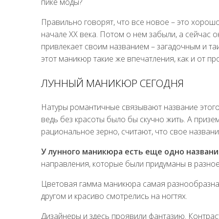
пике моды?
Правильно говорят, что все новое – это хорош
начале XX века. Потом о нем забыли, а сейчас 
привлекает своим названием – загадочным и таи
этот маникюр такие же впечатления, как и от п
ЛУННЫЙ МАНИКЮР СЕГОДНЯ
Натуры романтичные связывают название этого
ведь без красоты было бы скучно жить. А приз
рациональное зерно, считают, что свое названи
У лунного маникюра есть еще одно названи
направления, которые были придуманы в разное
Цветовая гамма маникюра самая разнообразная.
другом и красиво смотрелись на ногтях.
Дизайнеры и здесь проявили фантазию. Контраст