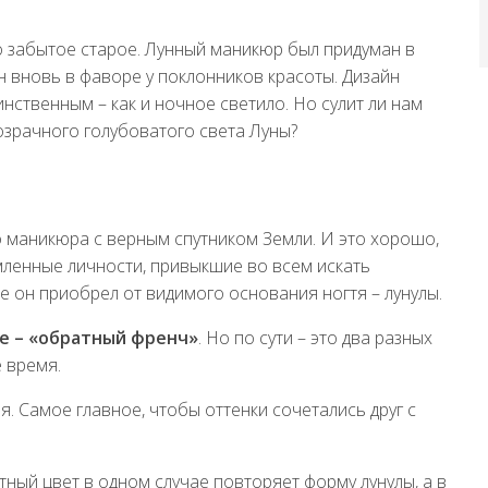
о забытое старое. Лунный маникюр был придуман в
он вновь в фаворе у поклонников красоты. Дизайн
нственным – как и ночное светило. Но сулит ли нам
розрачного голубоватого света Луны?
 маникюра с верным спутником Земли. И это хорошо,
емленные личности, привыкшие во всем искать
е он приобрел от видимого основания ногтя – лунулы.
е – «обратный френч»
. Но по сути – это два разных
 время.
 Самое главное, чтобы оттенки сочетались друг с
ный цвет в одном случае повторяет форму лунулы, а в