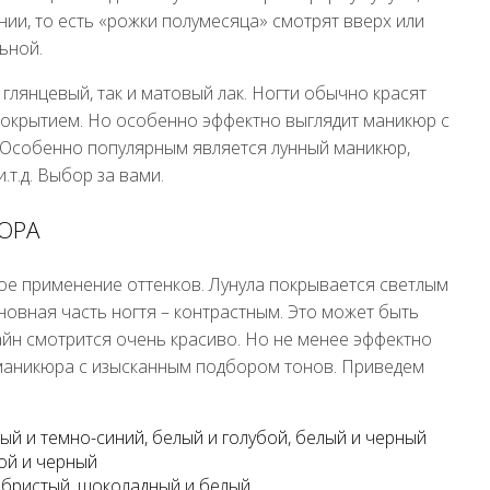
ии, то есть «рожки полумесяца» смотрят вверх или
ьной.
глянцевый, так и матовый лак. Ногти обычно красят
покрытием. Но особенно эффектно выглядит маникюр с
 Особенно популярным является лунный маникюр,
т.д. Выбор за вами.
ЮРА
ое применение оттенков. Лунула покрывается светлым
новная часть ногтя – контрастным. Это может быть
айн смотрится очень красиво. Но не менее эффектно
маникюра с изысканным подбором тонов. Приведем
ый и темно-синий, белый и голубой, белый и черный
той и черный
ебристый, шоколадный и белый