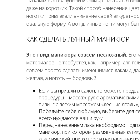
На каких ногтях лунный маникюр смотрится выиг
даже на коротких. Такой способ нанесения цвет
ноготки привлекали внимание своей аккуратност
овальную форму. А вот длинные ногти могут быт
КАК СДЕЛАТЬ ЛУННЫЙ МАНИКЮР
Этот вид маникюра совсем несложный.
Его м
материалов не требуется, как, например, для ге
совсем просто сделать имеющимися лаками, даж
желтая, а ноготь — бордовый.
Если вы пришли в салон, то можете предв
процедуры – массаж рук с ароматическими
пилинг с легким массажем «лесные ягоды», 
Побалуйте себя любимую, выберите для себ
всего нуждаются ваши руки.
Перед нанесением лака необходимо подгот
маникюр, при котором размягченная кутику
классический, при котором распаренная к