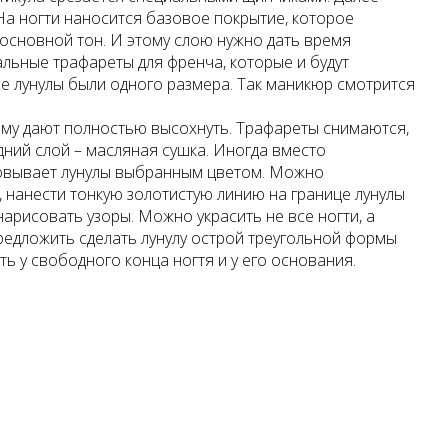
На ногти наносится базовое покрытие, которое
основной тон. И этому слою нужно дать время
альные трафареты для френча, которые и будут
се лунулы были одного размера. Так маникюр смотрится
 ему дают полностью высохнуть. Трафареты снимаются,
дний слой – масляная сушка. Иногда вместо
овывает лунулы выбранным цветом. Можно
 нанести тонкую золотистую линию на границе лунулы
 нарисовать узоры. Можно украсить не все ногти, а
предложить сделать лунулу острой треугольной формы
ть у свободного конца ногтя и у его основания.