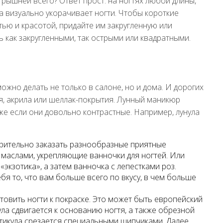
рышней всего? Ответ прост: на ногтях любой длины,
а визуально укорачивает ногти. Чтобы короткие
ью и красотой, придайте им закругленную или
ь как закругленными, так острыми или квадратными.
ожно делать не только в салоне, но и дома. И дорогих
ля, акрила или шеллак-покрытия. Лунный маникюр
е если они довольно контрастные. Например, лунула
арительно заказать разнообразные приятные
 маслами, укрепляющие ванночки для ногтей. Или
«экзотика», а затем ванночка с лепестками роз.
я то, что вам больше всего по вкусу, в чем больше
овить ногти к покраске. Это может быть европейский
ла сдвигается к основанию ногтя, а также обрезной
утикула срезается специальными щипчиками. Далее