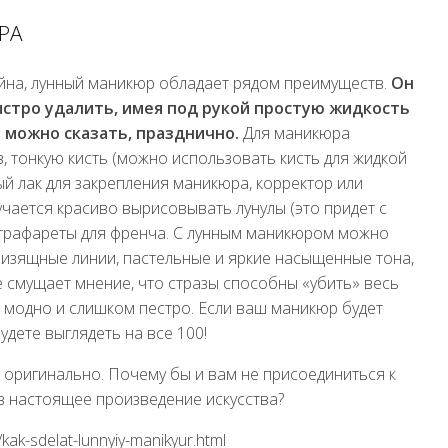
РА
айна, лунный маникюр обладает рядом преимуществ.
Он
ыстро удалить, имея под рукой простую жидкость
е можно сказать, празднично.
Для маникюра
, тонкую кисть (можно использовать кисть для жидкой
ый лак для закрепления маникюра, корректор или
учается красиво вырисовывать лунулы (это придет с
 трафареты для френча. С лунным маникюром можно
 изящные линии, пастельные и яркие насыщенные тона,
е смущает мнение, что стразы способны «убить» весь
е модно и слишком пестро. Если ваш маникюр будет
удете выглядеть на все 100!
 оригинально. Почему бы и вам не присоединиться к
 в настоящее произведение искусства?
kak-sdelat-lunnyiy-manikyur.html