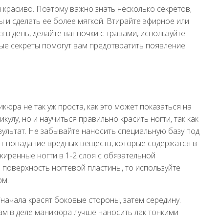
 красиво. Поэтому важно знать несколько секретов,
 и сделать ее более мягкой. Втирайте эфирное или
з в день, делайте ванночки с травами, используйте
рые секреты помогут вам предотвратить появление
юра не так уж проста, как это может показаться на
кулу, но и научиться правильно красить ногти, так как
зультат. Не забывайте наносить специальную базу под
ит попадание вредных веществ, которые содержатся в
зжиренные ногти в 1-2 слоя с обязательной
 поверхность ногтевой пластины, то используйте
ом.
Сначала красят боковые стороны, затем середину.
кам в деле маникюра лучше наносить лак тонкими