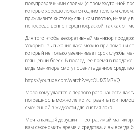
полупрозрачными слоями (с промежуточной про
которые хорошо ложатся одним толстым слоем, 
прижимайте кисточку слишком плотно, иначе у в
непосредственно перед покраской, так как он м
Для того чтобы декоративный маникюр продержа
Ускорить высыхание лака можно при помощи спе
который не только увеличивает срок службы ма
глянцевый блеск. В последнее время в продаже
вида маникюра смогут оценить данное средство
https://youtube.com/watch?v=ycOUfX5M7VQ
Мало кому удается с первого раза нанести лак т
погрешность можно легко исправить при помощ
смоченной в жидкости для снятия лака.
Мечта каждой девушки – неотразимый маникюр.
вам сэкономить время и средства, и вы всегда 