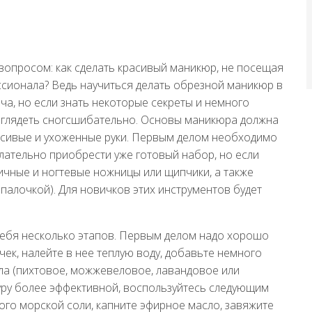
вопросом: как сделать красивый маникюр, не посещая
ссионала? Ведь научиться делать обрезной маникюр в
ача, но если знать некоторые секреты и немного
выглядеть сногсшибательно. Основы маникюра должна
расивые и ухоженные руки. Первым делом необходимо
ательно приобрести уже готовый набор, но если
ничные и ногтевые ножницы или щипчики, а также
 палочкой). Для новичков этих инструментов будет
ебя несколько этапов. Первым делом надо хорошо
чек, налейте в нее теплую воду, добавьте немного
ла (пихтовое, можжевеловое, лавандовое или
уру более эффективной, воспользуйтесь следующим
ого морской соли, капните эфирное масло, завяжите