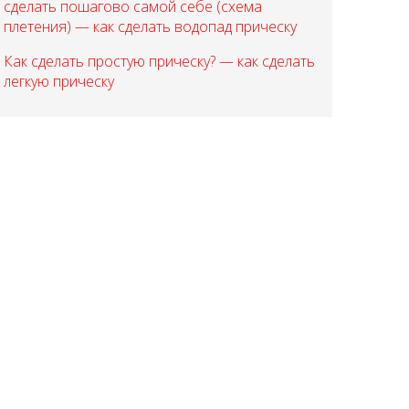
сделать пошагово самой себе (схема
плетения) — как сделать водопад прическу
Как сделать простую прическу? — как сделать
легкую прическу