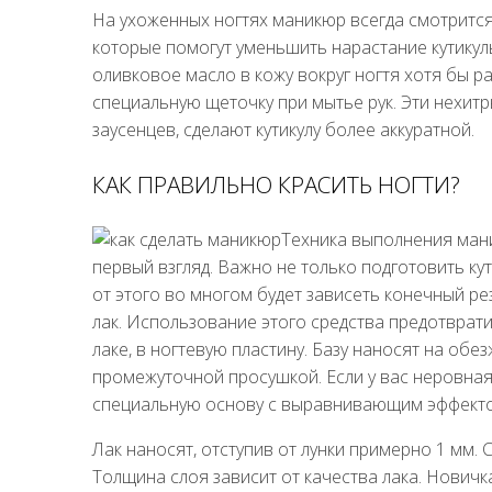
На ухоженных ногтях маникюр всегда смотрится
которые помогут уменьшить нарастание кутикулы
оливковое масло в кожу вокруг ногтя хотя бы ра
специальную щеточку при мытье рук. Эти нехит
заусенцев, сделают кутикулу более аккуратной.
КАК ПРАВИЛЬНО КРАСИТЬ НОГТИ?
Техника выполнения маник
первый взгляд. Важно не только подготовить кути
от этого во многом будет зависеть конечный ре
лак. Использование этого средства предотврат
лаке, в ногтевую пластину. Базу наносят на обе
промежуточной просушкой. Если у вас неровная
специальную основу с выравнивающим эффект
Лак наносят, отступив от лунки примерно 1 мм. 
Толщина слоя зависит от качества лака. Нович