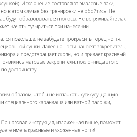
сушкой). Исключение составляют эмалевые лаки,
но в этом случае без тренировки не обойтись. Не
ас будут образовываться полосы. Не встряхивайте лак
ожет начать пузыриться при нанесении.
лся подольше, не забудьте прокрасить торец ногтя.
циальной сушки. Далее на ногти наносят закрепитель,
никюра и предотвращает сколы, но и придает красивый
 появились матовые закрепители, поклонницы этого
 по достоинству.
аким образом, чтобы не испачкать кутикулу. Данную
и специального карандаша или ватной палочки,
 Пошаговая инструкция, изложенная выше, поможет
будете иметь красивые и ухоженные ногти!