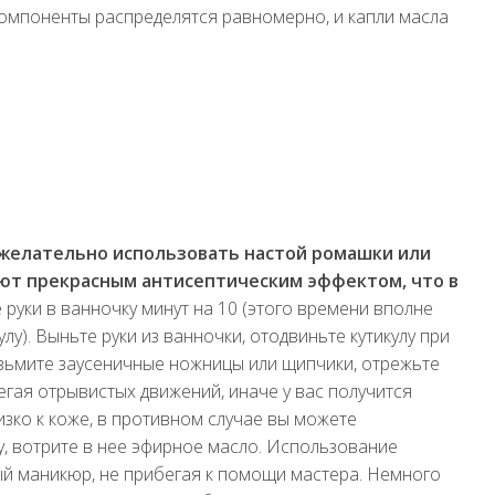
е компоненты распределятся равномерно, и капли масла
желательно использовать настой ромашки или
ают прекрасным антисептическим эффектом, что в
 руки в ванночку минут на 10 (этого времени вполне
у). Выньте руки из ванночки, отодвиньте кутикулу при
зьмите заусеничные ножницы или щипчики, отрежьте
бегая отрывистых движений, иначе у вас получится
изко к коже, в противном случае вы можете
лу, вотрите в нее эфирное масло. Использование
ый маникюр, не прибегая к помощи мастера. Немного