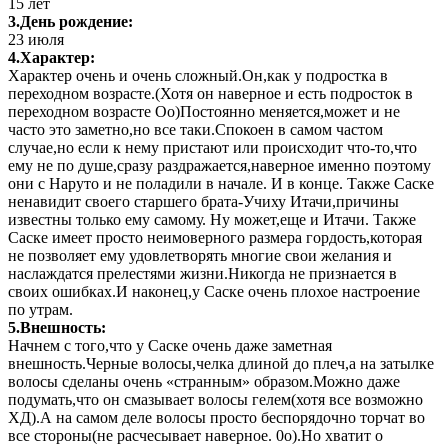
15 лет
3.День рождение:
23 июля
4.Характер:
Характер очень и очень сложный.Он,как у подростка в
переходном возрасте.(Хотя он наверное и есть подросток в
переходном возрасте Оо)Постоянно меняется,может и не
часто это заметно,но все таки.Спокоен в самом частом
случае,но если к нему пристают или происходит что-то,что
ему не по душе,сразу раздражается,наверное именно поэтому
они с Наруто и не поладили в начале. И в конце. Также Саске
ненавидит своего старшего брата-Учиху Итачи,причины
известны только ему самому. Ну может,еще и Итачи. Также
Саске имеет просто неимоверного размера гордость,которая
не позволяет ему удовлетворять многие свои желания и
наслаждатся прелестями жизни.Никогда не признается в
своих ошибках.И наконец,у Саске очень плохое настроение
по утрам.
5.Внешность:
Начнем с того,что у Саске очень даже заметная
внешность.Черные волосы,челка длиной до плеч,а на затылке
волосы сделаны очень «странным» образом.Можно даже
подумать,что он смазывает волосы гелем(хотя все возможно
ХД).А на самом деле волосы просто беспорядочно торчат во
все стороны(не расчесывает наверное. 0о).Но хватит о