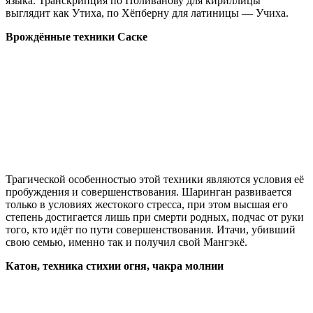
языка. Транскрипция по Поливанову для кириллицы
выглядит как Утиха, по Хёпберну для латиницы — Учиха.
Врождённые техники Саске
Трагической особенностью этой техники являются условия её
пробуждения и совершенствования. Шаринган развивается
только в условиях жестокого стресса, при этом высшая его
степень достигается лишь при смерти родных, подчас от руки
того, кто идёт по пути совершенствования. Итачи, убивший
свою семью, именно так и получил свой Мангэкё.
Катон, техника стихии огня, чакра молнии