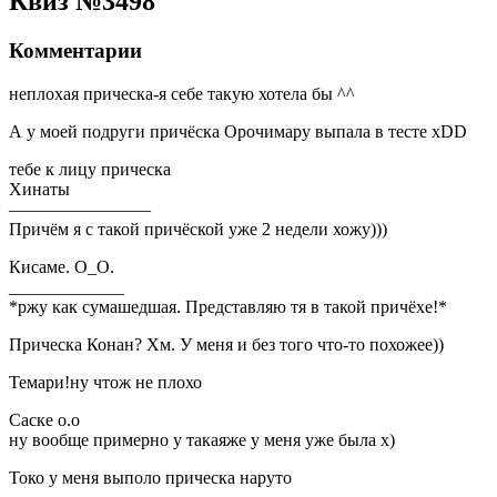
Квиз №3498
Комментарии
неплохая прическа-я себе такую хотела бы ^^
А у моей подруги причёска Орочимару выпала в тесте xDD
тебе к лицу прическа
Хинаты
————————
Причём я с такой причёской уже 2 недели хожу)))
Кисаме. О_О.
_____________
*ржу как сумашедшая. Представляю тя в такой причёхе!*
Прическа Конан? Хм. У меня и без того что-то похожее))
Темари!ну чтож не плохо
Саске о.о
ну вообще примерно у такаяже у меня уже была х)
Токо у меня выполо прическа наруто