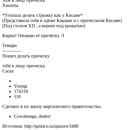
тебе к лицу прическа
Хинаты
*Утопала делать стрижку как у Кисаме*
(Представила себя в одёже Какаши и с причесоном Кисаме)
[Под столом XD , а вернее под кроватью)
Карин! Обожаю её причёску :З
Темари
————
Пошел делать прическу
тебе к лицу прическа
Саске
Yoongi
174318
118
Сделано в по заказу марсианского правительства.
Cowabunga, dudes!
Источник: http://quizico.ru/quizzes/3498