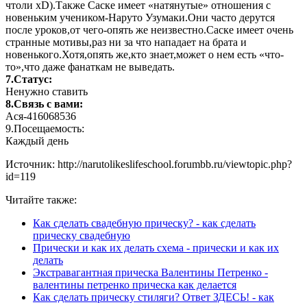
чтоли xD).Также Саске имеет «натянутые» отношения с
новеньким учеником-Наруто Узумаки.Они часто дерутся
после уроков,от чего-опять же неизвестно.Саске имеет очень
странные мотивы,раз ни за что нападает на брата и
новенького.Хотя,опять же,кто знает,может о нем есть «что-
то»,что даже фанаткам не выведать.
7.Статус:
Ненужно ставить
8.Связь с вами:
Ася-416068536
9.Посещаемость:
Каждый день
Источник: http://narutolikeslifeschool.forumbb.ru/viewtopic.php?
id=119
Читайте также:
Как сделать свадебную прическу? - как сделать
прическу свадебную
Прически и как их делать схема - прически и как их
делать
Экстравагантная прическа Валентины Петренко -
валентины петренко прическа как делается
Как сделать прическу стиляги? Ответ ЗДЕСЬ! - как