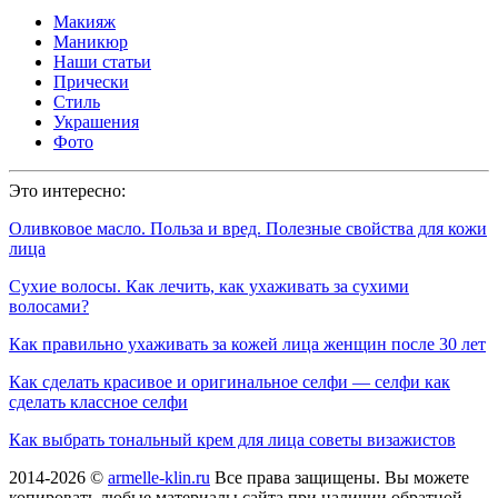
Макияж
Маникюр
Наши статьи
Прически
Стиль
Украшения
Фото
Это интересно:
Оливковое масло. Польза и вред. Полезные свойства для кожи
лица
Сухие волосы. Как лечить, как ухаживать за сухими
волосами?
Как правильно ухаживать за кожей лица женщин после 30 лет
Как сделать красивое и оригинальное селфи — селфи как
сделать классное селфи
Как выбрать тональный крем для лица советы визажистов
2014-2026 ©
armelle-klin.ru
Все права защищены. Вы можете
копировать любые материалы сайта при наличии обратной