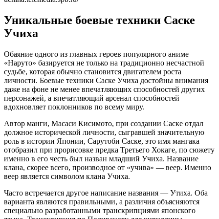
Уникальные боевые техники Саске
Учиха
Обаяние одного из главных героев популярного аниме
«Наруто» базируется не только на традиционно несчастной
судьбе, которая обычно становится двигателем роста
личности. Боевые техники Саске Учиха достойны внимания
даже на фоне не менее впечатляющих способностей других
персонажей, а впечатляющий арсенал способностей
вдохновляет поклонников по всему миру.
Автор манги, Масаси Кисимото, при создании Саске отдал
должное исторической личности, сыгравшей значительную
роль в истории Японии, Сарутоби Саске, это имя мангака
отобразил при прорисовке предка Третьего Хокаге, по сюжету
именно в его честь был назван младший Учиха. Название
клана, скорее всего, производное от «учива» — веер. Именно
веер является символом клана Учиха.
Часто встречается другое написание названия — Утиха. Оба
варианта являются правильными, а различия объясняются
специально разработанными транскрипциями японского