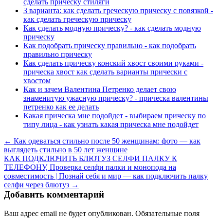
сделать прическу стиляги
3 варианта: как сделать греческую прическу с повязкой -
как сделать греческую прическу
Как сделать модную прическу? - как сделать модную
прическу
Как подобрать прическу правильно - как подобрать
правильно прическу
Как сделать прическу конский хвост своими руками -
прическа хвост как сделать варианты прически с
хвостом
Как и зачем Валентина Петренко делает свою
знаменитую ужасную прическу? - прическа валентины
петренко как ее делать
Какая прическа мне подойдет - выбираем прическу по
типу лица - как узнать какая прическа мне подойдет
← Как одеваться стильно после 50 женщинам: фото — как
выглядеть стильно в 50 лет женщине
КАК ПОДКЛЮЧИТЬ БЛЮТУЗ СЕЛФИ ПАЛКУ К
ТЕЛЕФОНУ, Проверка селфи палки и монопода на
совместимость | Познай себя и мир — как подключить палку
селфи через блютуз →
Добавить комментарий
Ваш адрес email не будет опубликован.
Обязательные поля