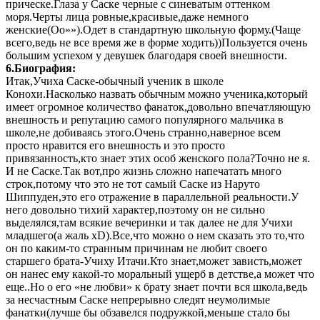
прическе.Глаза у Саске черные с синеватым оттенком
моря.Черты лица ровные,красивые,даже немного
женские(Оо»»).Одет в стандартную школьную форму.(Чаще
всего,ведь не все время же в форме ходить))Пользуется очень
большим успехом у девушек благодаря своей внешности.
6.Биография:
Итак,Учиха Саске-обычный ученик в школе
Конохи.Насколько назвать обычным можно ученика,который
имеет огромное количество фанаток,довольно впечатляющую
внешность и репутацию самого популярного мальчика в
школе,не добиваясь этого.Очень странно,наверное всем
просто нравится его внешность и это просто
привязанность,кто знает этих особ женского пола?Точно не я.
И не Саске.Так вот,про жизнь сложно напечатать много
строк,потому что это не тот самый Саске из Наруто
Шиппуден,это его отражение в параллельной реальности.У
него довольно тихий характер,поэтому он не сильно
выделялся,там всякие вечеринки и так далее не для Учихи
младшего(а жаль xD).Все,что можно о нем сказать это то,что
он по каким-то странным причинам не любит своего
старшего брата-Учиху Итачи.Кто знает,может зависть,может
он нанес ему какой-то моральный ущерб в детстве,а может что
еще..Но о его «не любви» к брату знает почти вся школа,ведь
за несчастным Саске непрерывно следят неумолимые
фанатки(лучше бы обзавелся подружкой,меньше стало бы