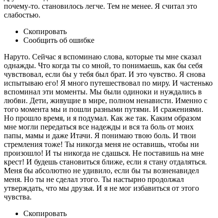
почему-то. становилось легче. Тем не менее. Я считал это
слабостью.
Скопировать
Сообщить об ошибке
Наруто. Сейчас я вспоминаю слова, которые ты мне сказал
однажды. Что когда ты со мной, то понимаешь, как бы себя
чувствовал, если бы у тебя был брат. И это чувство. Я снова
испытываю его! Я много путешествовал по миру. И частенько
вспоминал эти моменты. Мы были одиноки и нуждались в
любви. Дети, живущие в мире, полном ненависти. Именно с
того момента мы и пошли разными путями. И сражениями.
Но прошло время, и я подумал. Как же так. Каким образом
мне могли передаться все надежды и вся та боль от моих
папы, мамы и даже Итачи. Я понимаю твою боль. И твои
стремления тоже! Ты никогда меня не оставишь, чтобы ни
произошло! И ты никогда не сдашься. Не поставишь на мне
крест! И будешь становиться ближе, если я стану отдаляться.
Меня бы абсолютно не удивило, если бы ты возненавидел
меня. Но ты не сделал этого. Ты настырно продолжал
утверждать, что мы друзья. И я не мог избавиться от этого
чувства.
Скопировать