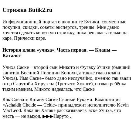
Стрижка Butik2.ru
Информационный портал о шоппинге.Бутики, совместные
покупки, скидки, советы экспертов, тренды. Мне давно
хочется сделать короткую стрижку, пока решалась только на
каре. Прически каре.
История клана «учиха». Часть первая. — Кланы —
Каталог
Учиха Саске – второй сын Микото и Фугаку Учихи (бывший
капитан Военной Полиции Конохи, а также глава клана
Учиха). Имя Саске» было дано неслучайно, именно так звали
отца Сарутоби Хирузена (Третьего Хокаге), назвав ребёнка
таким именем, Микото надеялась, что Саске
Как Сделать Катану Саске Своими Руками. Композиция
«Achaidh Cheide — Celtic» принадлежит исполнителю Kevin
MacLeod. Какаши Хатакэ рассказывает Саске Учиха, что
месть — не выход. ▶▶▶Наруто .