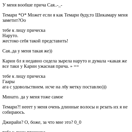
У меня вообше прича Сая..-_-
Темари *О* Может если я как Темари буду,то Шикамару меня
заметит?Оо
тебе к лицу прическа
Наруто.
жестоко себя такой представить!
Сая..да у меня такая же))
Карин бл я недавно сидела зырела наруто и думала »какая же
все таки у Карин ужасная прича. » ==
тебе к лицу прическа
Гаары
ага с удовольствием. исче на лбу метку поставлю)))
Минато. да у меня тоже самое
Темари?! нееет у меня очень длинные волосы и резать их я не
собираюсь.
Джирайи? О, боже, за что мне это? 0_0