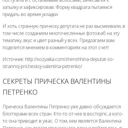
затылку и зафиксировав. Форму квадрата пытаемся
придать во время укладки.
И хоть странную прическу депутата не раз высмеивали, в
том числе созданием многочисленных фотожаб на эту
тематику, вкус и цвет разный у всех. Предлагаем вам
поделится мнением в комментариях на этот счет!
Источник: http://xozyaika.com/zhenshhina-deputat-so-
strannoj-pricheskoj-valentina-petrenko/
СЕКРЕТЫ ПРИЧЕСКА ВАЛЕНТИНЫ
ПЕТРЕНКО
Прическа Валентины Петренко уже давно обсуждается
блоггерами всех стран. Кто-то от нее в восторге, а кого-
то она приводит в ужас. О том, кем является Валентина
Петренко, как делает прическу эта дама и пойдет речь в