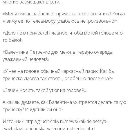
многие размещают в сети:
«Меня очень забавляет прическа этого политика! Когда
я вижу ее по телевизору, улыбаюсь непроизвольно!»
«Дело не в прическе! Главное, чтобы в этой голове что-
то было!»
«Валентина Петренко для меня, в первую очередь,
уважаемый человек!»
«У нее на голове обычный каркасный парик! Как бы
прическа смогла так стоять, особенно после сна?»
«Зачем носить такой утюг на голове?!»
А как вы думаете, как Валентина ухитряется делать такую
прическу? И идет ли ей она?
Источник: http://grudnichky.ru/news/kak-delaetsya-
tyazhelaya-pricheska-valentinyi-petrenko.html