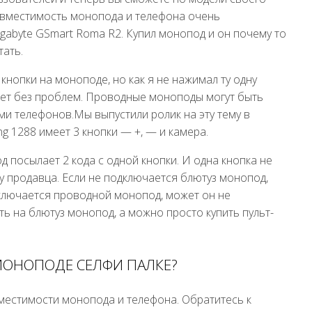
совместимость монопода и телефона очень
igabyte GSmart Roma R2. Купил монопод и он почему то
тать.
кнопки на моноподе, но как я не нажимал ту одну
тает без проблем. Проводные моноподы могут быть
и телефонов.Мы выпустили ролик на эту тему в
g 1288 имеет 3 кнопки — +, — и камера.
 посылает 2 кода с одной кнопки. И одна кнопка не
у продавца. Если не подключается блютуз монопод,
дключается проводной монопод, может он не
 на блютуз монопод, а можно просто купить пульт-
 МОНОПОДЕ СЕЛФИ ПАЛКЕ?
вместимости монопода и телефона. Обратитесь к