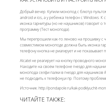
Добрый вечер. Купили монопод с блютуз пультом
android и ios, а у ребенка телефон c Windows. 
иконка гарнитуры (но не наушников) говорит о
программу (Тест монопода).
Мы перепрошили как-то леново на прошивку с ч
совместимом моноподе должна быть иконка гар
телефону кнопка не риагирует и не показывает 
Alcatel не реагирует на кнопку проводного моно
Находите на своём телефоне гнездо для наушник
монопода селфи палки в гнездо для наушников i
не подходить к телефону,и пр. Поэтому пробле
Источник: http://pondapole.ru/kak-podklyuchit-mon
ЧИТАЙТЕ ТАКЖЕ: