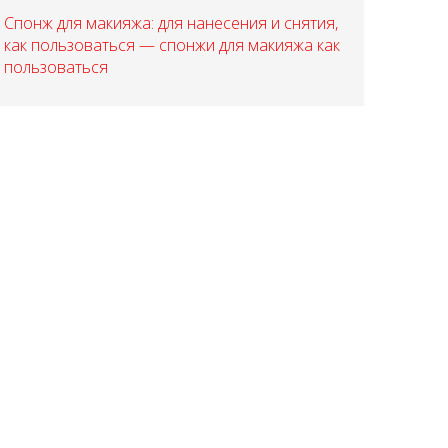
Спонж для макияжа: для нанесения и снятия,
как пользоваться — спонжи для макияжа как
пользоваться