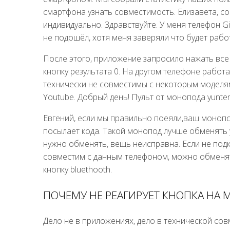
смартфона узнать совместимость. Елизавета, 
индивидуально. Здравствуйте. У меня телефон G
не подошёл, хотя меня заверяли что будет рабо
После этого, приложение запросило нажать все 
кнопку результата 0. На другом телефоне рабо
технически не совместимы с некоторым моделям
Youtube. Добрый день! Пульт от монопода yunten
Евгений, если мы правильно поеяли,ваш монопод
посылает кода. Такой монопод лучше обменять 
нужно обменять, вещь неисправна. Если не по
совместим с данным телефоном, можно обменять
кнопку bluethooth.
ПОЧЕМУ НЕ РЕАГИРУЕТ КНОПКА НА
Дело не в приложениях, дело в технической со