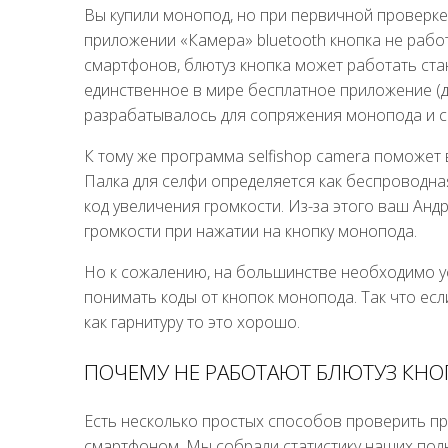
Вы купили монопод, но при первичной проверк
приложении «Камера» bluetooth кнопка не работ
смартфонов, блютуз кнопка может работать ст
единственное в мире бесплатное приложение (д
разрабатывалось для сопряжения монопода и с
К тому же программа selfishop camera поможет
Палка для селфи определяется как беспроводна
код увеличения громкости. Из-за этого ваш Ан
громкости при нажатии на кнопку монопода.
Но к сожалению, на большинстве необходимо ус
понимать коды от кнопок монопода. Так что есл
как гарнитуру то это хорошо.
ПОЧЕМУ НЕ РАБОТАЮТ БЛЮТУЗ КН
Есть несколько простых способов проверить п
смартфоном. Мы собрали статистику наших пол