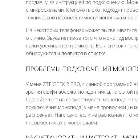
продавцу, за инструкцией по подключению. Моно
с микросхемами. К lenovo плохо подходят пров
технической несовместимости монопода и теле
На некоторых телефонах может высвечиваться 
отлично. Звука нет из-за того что монопод восп
палки увеливается громкость. Если список кнопо
обнаружится и появится в спистке.
ПРОБЛЕМЫ ПОДКЛЮЧЕНИЯ МОНОПО
У меня ZTE GEEK 2 PRO, с данной программой всё
зрения селфи абсолютно идентичны, то с этой п
Сделайте тест на совместимость монопода с 
подключения монопода( у меня проводной ) и к
распознает. Написано, если не распознает, то 
несовместимых с моноподами.
КАК УСТАНОВИТЬ И НАСТРОИТЬ МО