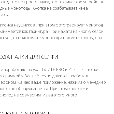
под -это не просто палка, это техническое устройство
одные моноподы. Кнопка не срабатывает из-за
фона.
иконка наушников , при этом фотографирует монопод
ринимается как гарнитура. При нажати на кнопку селфи
к пуст, то подключите монопод и нажмите кнопку, она
ДА ПАЛКИ ДЛЯ СЕЛФИ
 заработало на ура. Т.к. ZTE PRO и ZTE LTE с точки
рограммой у Вас всё точно должно заработать.
телефоном. Качаю ваше приложение, нажимаю менеджер
нопка не обнаруживается. При этом кнопки + и —
монопод не совместим. Из-за этого много
НОПОД НА АНДРОИД