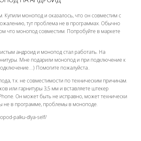
. Купили монопод и оказалось, что он совместим с
К сожалению, тут проблема не в программах. Обычно
 том что монопод совместим. Попробуйте в маркете
истым андроид и монопод стал работать. На
нитуры. Мне подарили монопод и при подключение к
подключение….) Помогите пожалуйста..
пода, т.к. не совместимости по техническим причинам.
ов или гарнитуры 3,5 мм и вставляете штекер
Phone. Он может быть не исправно, может технически
мы не в программе, проблемы в моноподе.
opod-palku-dlya-self/