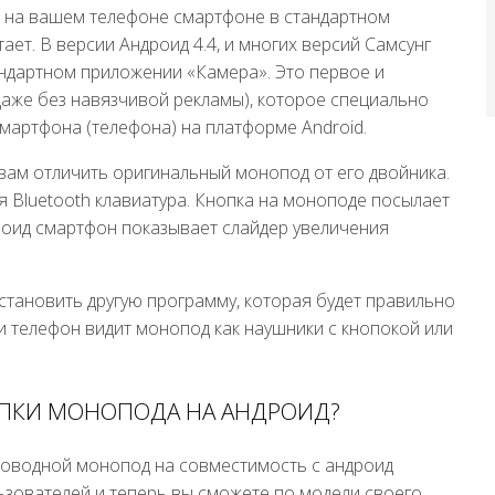
е на вашем телефоне смартфоне в стандартном
ает. В версии Андроид 4.4, и многих версий Самсунг
андартном приложении «Камера». Это первое и
аже без навязчивой рекламы), которое специально
мартфона (телефона) на платформе Android.
 вам отличить оригинальный монопод от его двойника.
я Bluetooth клавиатура. Кнопка на моноподе посылает
дроид смартфон показывает слайдер увеличения
тановить другую программу, которая будет правильно
и телефон видит монопод как наушники с кнопокой или
ОПКИ МОНОПОДА НА АНДРОИД?
роводной монопод на совместимость с андроид
ьзователей и теперь вы сможете по модели своего