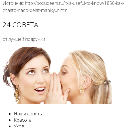
Источник: http://poxudeem.ru/it-is-useful-to-know/1850-kak-
chasto-nado-delat-manikyur.html
24 СОВЕТА
от лучшей подружки
Наши советы
Красота
Уход