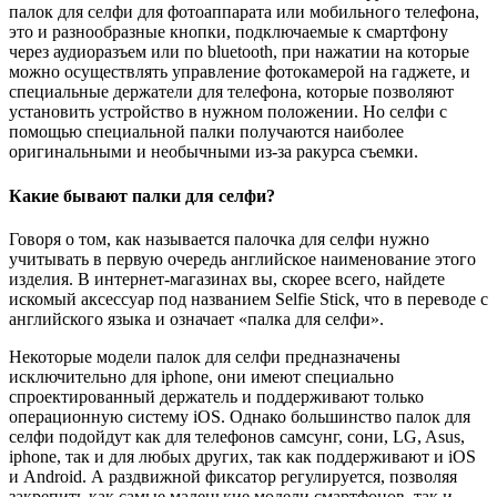
палок для селфи для фотоаппарата или мобильного телефона,
это и разнообразные кнопки, подключаемые к смартфону
через аудиоразъем или по bluetooth, при нажатии на которые
можно осуществлять управление фотокамерой на гаджете, и
специальные держатели для телефона, которые позволяют
установить устройство в нужном положении. Но селфи с
помощью специальной палки получаются наиболее
оригинальными и необычными из-за ракурса съемки.
Какие бывают палки для селфи?
Говоря о том, как называется палочка для селфи нужно
учитывать в первую очередь английское наименование этого
изделия. В интернет-магазинах вы, скорее всего, найдете
искомый аксессуар под названием Selfie Stick, что в переводе с
английского языка и означает «палка для селфи».
Некоторые модели палок для селфи предназначены
исключительно для iphone, они имеют специально
спроектированный держатель и поддерживают только
операционную систему iOS. Однако большинство палок для
селфи подойдут как для телефонов самсунг, сони, LG, Asus,
iphone, так и для любых других, так как поддерживают и iOS
и Android. А раздвижной фиксатор регулируется, позволяя
закрепить как самые маленькие модели смартфонов, так и