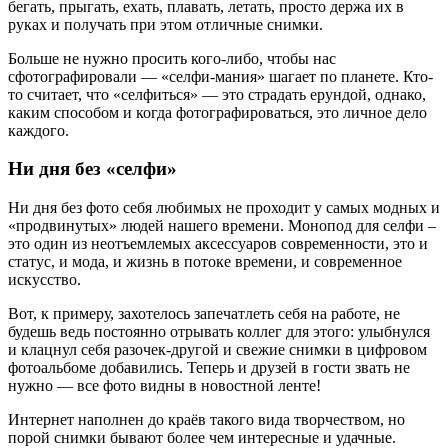
бегать, прыгать, ехать, плавать, летать, просто держа их в
руках и получать при этом отличные снимки.
Больше не нужно просить кого-либо, чтобы нас
сфотографировали — «селфи-мания» шагает по планете. Кто-
то считает, что «селфиться» — это страдать ерундой, однако,
каким способом и когда фотографироваться, это личное дело
каждого.
Ни дня без «селфи»
Ни дня без фото себя любимых не проходит у самых модных и
«продвинутых» людей нашего времени. Монопод для селфи –
это один из неотъемлемых аксессуаров современности, это и
статус, и мода, и жизнь в потоке времени, и современное
искусство.
Вот, к примеру, захотелось запечатлеть себя на работе, не
будешь ведь постоянно отрывать коллег для этого: улыбнулся
и клацнул себя разочек-другой и свежие снимки в цифровом
фотоальбоме добавились. Теперь и друзей в гости звать не
нужно — все фото видны в новостной ленте!
Интернет наполнен до краёв такого вида творчеством, но
порой снимки бывают более чем интересные и удачные.