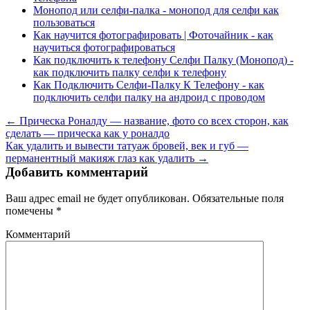
Монопод или селфи-палка - монопод для селфи как
пользоваться
Как научится фотографировать | Фоточайник - как
научиться фотографироваться
Как подключить к телефону Селфи Палку (Монопод) -
как подключить палку селфи к телефону
Как Подключить Селфи-Палку К Телефону - как
подключить селфи палку на андроид с проводом
← Прическа Роналду — название, фото со всех сторон, как
сделать — прическа как у роналдо
Как удалить и вывести татуаж бровей, век и губ —
перманентный макияж глаз как удалить →
Добавить комментарий
Ваш адрес email не будет опубликован.
Обязательные поля
помечены
*
Комментарий