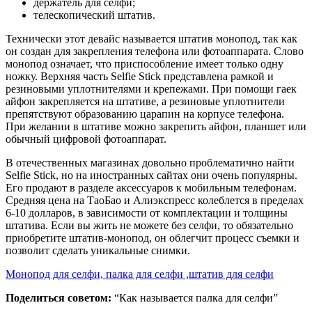
держатель для селфи;
телескопический штатив.
Технически этот девайс называется штатив монопод, так как
он создан для закрепления телефона или фотоаппарата. Слово
монопод означает, что приспособление имеет только одну
ножку. Верхняя часть Selfie Stick представлена рамкой и
резиновыми уплотнителями и крепежами. При помощи гаек
айфон закрепляется на штативе, а резиновые уплотнители
препятствуют образованию царапин на корпусе телефона.
При желании в штативе можно закрепить айфон, планшет или
обычный цифровой фотоаппарат.
В отечественных магазинах довольно проблематично найти
Selfie Stick, но на иностранных сайтах они очень популярны.
Его продают в разделе аксессуаров к мобильным телефонам.
Средняя цена на ТаоБао и Алиэкспресс колеблется в пределах
6-10 долларов, в зависимости от комплектации и толщины
штатива. Если вы жить не можете без селфи, то обязательно
приобретите штатив-монопод, он облегчит процесс съемки и
позволит сделать уникальные снимки.
Монопод для селфи, палка для селфи ,штатив для селфи
Поделиться советом:
“Как называется палка для селфи”