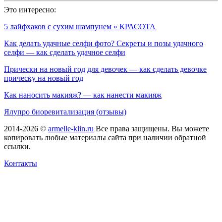
Это интересно:
5 лайфхаков с сухим шампунем » КРАСОТА
Как делать удачные селфи фото? Секреты и позы удачного
селфи — как сделать удачное селфи
Прически на новый год для девочек — как сделать девочке
прическу на новый год
Как наносить макияж? — как нанести макияж
Ялупро биоревитализация (отзывы)
2014-2026 ©
armelle-klin.ru
Все права защищены. Вы можете
копировать любые материалы сайта при наличии обратной
ссылки.
Контакты