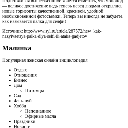
Подытоживая вышесказанное хочется отметить, что монопод
— великое достижение ведь теперь перед людьми открылись
новые горизонты качественной, красивой, удобной,
необыкновенной фотосъемки. Теперь вы никогда не забудете,
как называется палка для селфи!
Источник: http://www.syl.ru/article/287572/new_kak-
nazyivaetsya-palka-dlya-selfi-ili-ataka-gadjetov
Малинка
Популярная женская онлайн энциклопедия
Отдых
Отношения
Бизнес
Дом
Питомцы
Сад
Фэн-шуй
Хобби
Непознанное
Эфирные масла
Праздники
Новости