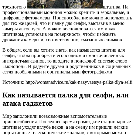
трехногого
штатива. На
профессиональный монопод можно крепить и зеркальные, и
цифровые фотокамеры. Приспособление можно использовать
для тех же целей, что и палку для селфи, выставив в меню
камеры автоспуск. А можно воспользоваться им и как
штативом, установив на поверхность, чтобы избежать
дрожания камеры и, соответственно, смазанных снимков.
В общем, если вы хотите знать, как называется штатив для
селфи, чтобы приобрести его в одном из многочисленных
интернет-магазинов, то вводите в поисковой системе слово
«монопод». И радуйте друзей и родственников в социальных
сетях необычными и оригинальными фотографиями.
Источник: http://womanadvice.ru/kak-nazyvaetsya-palka-dlya-selfi
Как называется палка для селфи, или
атака гаджетов
Мир заполонили всевозможные вспомогательные
приспособления. Последнее время громоздкие стационарные
штативы уходят вглубь веков, а на смену им пришли лёгкие
портативные телескопические «палки», с которыми можно