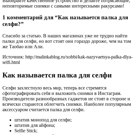
Выбирайте качественное устройство и делайте потрясающие,
неповторимые снимки с самыми интересными ракурсами!
1 комментарий для “Как называется палка для
селфи?”
Спасибо за статью. В наших магазинах уже не трудно найти
палки для селфи, но вот стоят они гораздо дороже, чем на том
же Таобао или Али.
Источник: http://malinkablog.ru/xobbi/kak-nazyvaetsya-palka-dlya-
selfi.html
Как называется палка для селфи
Селфи захлестнуло весь мир, теперь все стремятся
сфотографировать себя и выложить снимки в Инстаграм.
Производители разнообразных гаджетов не стоят в стороне и
всячески стараются облегчить снимки. Наиболее популярным
аксессуаром считается палка для селфи.
штатив монопод для селфи;
штатив для айфона;
Selfie Stick;