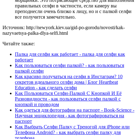
морщинки. Это потрясающие средство для выполнения
правильных селфи в частности, если камеру вы
преподнесли очень близко к лицу, но и с палкой селфи
все получится замечательно.
Источник: http://newyork.kiev.ua/gid-po-gorodu/novosti/kak-
nazyvaetsya-palka-dlya-selfi.html
Читайте также:
Палка для селфи как работает - палка для селфи как
работает
Как пользоваться селфи палкой? - как пользоваться
палкой селфи
Как красиво получаться на селфи в Инстаграм? 10
секретов идеального селфи дома | Блог Heartbeat
Education - как сделать селфи
Как Пользоваться Селфи-Палкой С Кнопкой И Её
Разновидности - как пользоваться селфи палкой с
кнопкой и проводом
Как одеться для фотографии на паспорт - Book-Science -
Научная энциклопедия - как фотографироваться на
паспорт
Как Выбрать Селфи Палку с Треногой для iPhone или
Телефона Android? - как выбрать селфи палку для
телефона