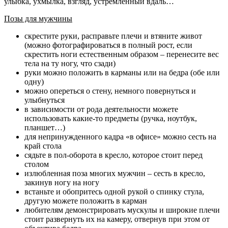
улыбка, ухмылка, взгляд, устремленный вдаль…
Позы для мужчины
скрестите руки, расправьте плечи и втяните живот
(можно фотографироваться в полный рост, если
скрестить ноги естественным образом – перенесите вес
тела на ту ногу, что сзади)
руки можно положить в карманы или на бедра (обе или
одну)
можно опереться о стену, немного повернуться и
улыбнуться
в зависимости от рода деятельности можете
использовать какие-то предметы (ручка, ноутбук,
планшет…)
для непринужденного кадра «в офисе» можно сесть на
край стола
сядьте в пол-оборота в кресло, которое стоит перед
столом
излюбленная поза многих мужчин – сесть в кресло,
закинув ногу на ногу
встаньте и обопритесь одной рукой о спинку стула,
другую можете положить в карман
любителям демонстрировать мускулы и широкие плечи
стоит развернуть их на камеру, отвернув при этом от