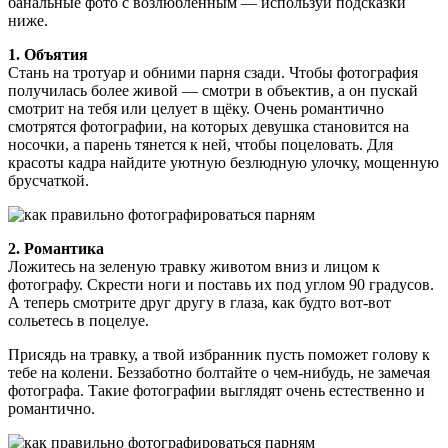
банальные фото с возлюбленным — используй подсказки
ниже.
1. Объятия
Стань на тротуар и обними парня сзади. Чтобы фотография
получилась более живой — смотри в объектив, а он пускай
смотрит на тебя или целует в щёку. Очень романтично
смотрятся фотографии, на которых девушка становится на
носочки, а парень тянется к ней, чтобы поцеловать. Для
красоты кадра найдите уютную безлюдную улочку, мощенную
брусчаткой.
2. Романтика
Ложитесь на зеленую травку животом вниз и лицом к
фотографу. Скрести ноги и поставь их под углом 90 градусов.
А теперь смотрите друг другу в глаза, как будто вот-вот
сольетесь в поцелуе.
Присядь на травку, а твой избранник пусть поможет голову к
тебе на колени. Беззаботно болтайте о чем-нибудь, не замечая
фотографа. Такие фотографии выглядят очень естественно и
романтично.