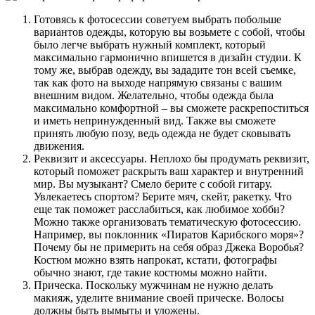
Готовясь к фотосессии советуем выбрать побольше
вариантов одежды, которую вы возьмете с собой, чтобы
было легче выбрать нужный комплект, который
максимально гармонично впишется в дизайн студии. К
тому же, выбрав одежду, вы зададите тон всей съемке,
так как фото на выходе напрямую связаны с вашим
внешним видом. Желательно, чтобы одежда была
максимально комфортной – вы сможете раскрепоститься
и иметь непринужденный вид. Также вы сможете
принять любую позу, ведь одежда не будет сковывать
движения.
Реквизит и аксессуары. Неплохо бы продумать реквизит,
который поможет раскрыть ваш характер и внутренний
мир. Вы музыкант? Смело берите с собой гитару.
Увлекаетесь спортом? Берите мяч, скейт, ракетку. Что
еще так поможет расслабиться, как любимое хобби?
Можно также организовать тематическую фотосессию.
Например, вы поклонник «Пиратов Карибского моря»?
Почему бы не примерить на себя образ Джека Воробья?
Костюм можно взять напрокат, кстати, фотографы
обычно знают, где такие костюмы можно найти.
Прическа. Поскольку мужчинам не нужно делать
макияж, уделите внимание своей прическе. Волосы
должны быть вымыты и уложены.