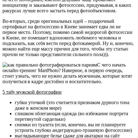
инициативу и заказывают фотосессию, придумывая, в каких
ракурсах лучше всего застыть перед фотообъективом.
Во-вторых, среди оригинальных идей – подарочный
сертификат на фотосессию в Киеве занимает едва ли не
первое место. Поэтому, помимо самой недорогой фотосессии
в Киеве, не помешает вдохновить любимого человека и
подсказать, как себя вести перед фотокамерой. Ну и, конечно,
можно найти еще массу причин для того, чтобы эту статью
прочли не только представители сильного пола))).
С чего начать
онлайн-тренинг MartPhoto? Наверное, в первую очередь,
стоит узнать, чего не нужно делать мужчинам, которые хотят
получиться в кадре достойно и восхитительно.
5 табу мужской фотографии
губки уточкой (это считается признаком дурного тона
даже в женском мире)
слишком облегающая одежда (во избежание портрета
перетянутой сардельки)
снимки из туалета (если, конечно, вы не планируете
устроить глубоко андеграундно-трэшевую фотосессию)
выглядывающее белье (даже для аватарки на сайт