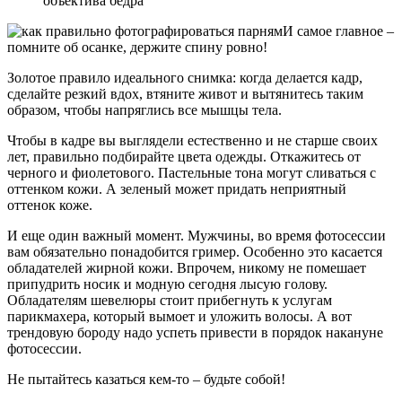
объектива бедра
И самое главное –
помните об осанке, держите спину ровно!
Золотое правило идеального снимка: когда делается кадр,
сделайте резкий вдох, втяните живот и вытянитесь таким
образом, чтобы напряглись все мышцы тела.
Чтобы в кадре вы выглядели естественно и не старше своих
лет, правильно подбирайте цвета одежды. Откажитесь от
черного и фиолетового. Пастельные тона могут сливаться с
оттенком кожи. А зеленый может придать неприятный
оттенок коже.
И еще один важный момент. Мужчины, во время фотосессии
вам обязательно понадобится гример. Особенно это касается
обладателей жирной кожи. Впрочем, никому не помешает
припудрить носик и модную сегодня лысую голову.
Обладателям шевелюры стоит прибегнуть к услугам
парикмахера, который вымоет и уложить волосы. А вот
трендовую бороду надо успеть привести в порядок накануне
фотосессии.
Не пытайтесь казаться кем-то – будьте собой!