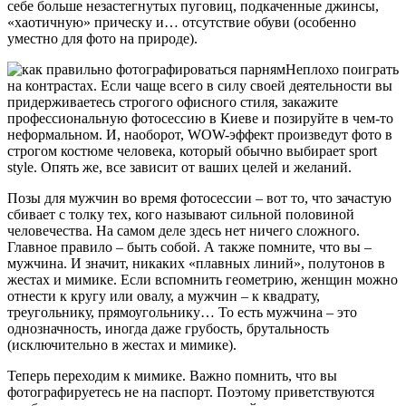
себе больше незастегнутых пуговиц, подкаченные джинсы,
«хаотичную» прическу и… отсутствие обуви (особенно
уместно для фото на природе).
Неплохо поиграть
на контрастах. Если чаще всего в силу своей деятельности вы
придерживаетесь строгого офисного стиля, закажите
профессиональную фотосессию в Киеве и позируйте в чем-то
неформальном. И, наоборот, WOW-эффект произведут фото в
строгом костюме человека, который обычно выбирает sport
style. Опять же, все зависит от ваших целей и желаний.
Позы для мужчин во время фотосессии – вот то, что зачастую
сбивает с толку тех, кого называют сильной половиной
человечества. На самом деле здесь нет ничего сложного.
Главное правило – быть собой. А также помните, что вы –
мужчина. И значит, никаких «плавных линий», полутонов в
жестах и мимике. Если вспомнить геометрию, женщин можно
отнести к кругу или овалу, а мужчин – к квадрату,
треугольнику, прямоугольнику… То есть мужчина – это
однозначность, иногда даже грубость, брутальность
(исключительно в жестах и мимике).
Теперь переходим к мимике. Важно помнить, что вы
фотографируетесь не на паспорт. Поэтому приветствуются