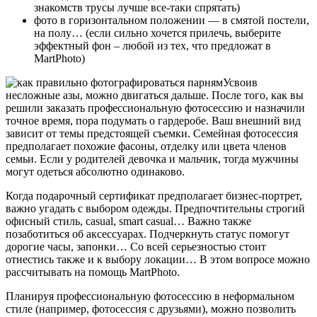
знакомств трусы лучше все-таки спрятать)
фото в горизонтальном положении — в смятой постели,
на полу… (если сильно хочется прилечь, выберите
эффектный фон – любой из тех, что предложат в
MartPhoto)
Усвоив
несложные азы, можно двигаться дальше. После того, как вы
решили заказать профессиональную фотосессию и назначили
точное время, пора подумать о гардеробе. Ваш внешний вид
зависит от темы предстоящей съемки. Семейная фотосессия
предполагает похожие фасоны, отделку или цвета членов
семьи. Если у родителей девочка и мальчик, тогда мужчины
могут одеться абсолютно одинаково.
Когда подарочный сертификат предполагает бизнес-портрет,
важно угадать с выбором одежды. Предпочтительны строгий
офисный стиль, casual, smart casual… Важно также
позаботиться об аксессуарах. Подчеркнуть статус помогут
дорогие часы, запонки… Со всей серьезностью стоит
отнестись также и к выбору локации… В этом вопросе можно
рассчитывать на помощь MartPhoto.
Планируя профессиональную фотосессию в неформальном
стиле (например, фотосессия с друзьями), можно позволить