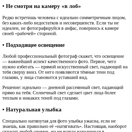
• Не смотри на камеру «в лоб»
Редко встретишь человека с идеально симметричным лицом,
без каких-либо недостатков и несовершенств. Если ты не
идеален, не фотографируйся в анфас, повернись к камере
своей «рабочей» стороной.
• Подходящее освещение
Любой профессиональный фотограф скажет, что освещение
— важнейший аспект качественного фото. Первое, чего
нужно избегать — прямой искусственный свет, падающий на
тебя сверху вниз. От него появляются тёмные тени под
глазами, у лица становится уставший вид.
Решение: идеально — дневной рассеянный свет, падающий
прямо на тебя. Солнечный свет сделает цвет лица более
теплым и никаких теней под глазами.
• Натуральная улыбка
Специально натянутая для фото улыбка ужасна, если не
знаешь, как правильно её «натягивать». Настоящая, наоборот
скрасит любой снимок, но не всегда находишься в