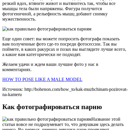
резкий вдох, втяните живот и вытянитесь так, чтобы все
мышцы тела были напряжены. Фигура получится
фотогеничной, а рельефность мышц добавит снимку
мужественность.
Еще один совет: вы можете попросить фотографа показать
вам полученные фото где-то посреди фотосессии. Так вы
поймете, в каких ракурсах и позах вы выглядите лучше всего,
а какие вам категорически не подходят.
Желаем удачи и ждем ваши лучшие фото у нас в
комментариях.
HOW TO POSE LIKE A MALE MODEL
Источник: http://bohenon.com/how_to/kak-muzhchinam-pozirovat-
na-kameru
Как фотографироваться парню
Название этой
статьи вовсе не подразумевает то, что девушкам здесь делать
нечего. Во-первых, именно девушки чаще проявляют