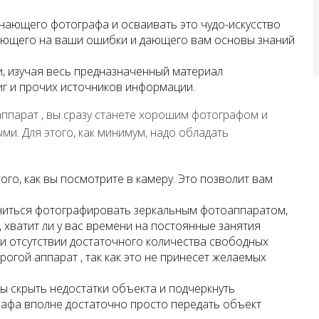
инающего фотографа и осваивать это чудо-искусство
ающего на ваши ошибки и дающего вам основы знаний
и, изучая весь предназначенный материал
г и прочих источников информации.
аппарат , вы сразу станете хорошим фотографом и
и. Для этого, как минимум, надо обладать
го, как вы посмотрите в камеру. Это позволит вам
учиться фотографировать зеркальным фотоаппаратом,
 хватит ли у вас времени на постоянные занятия
ри отсутствии достаточного количества свободных
орогой аппарат , так как это не принесет желаемых
бы скрыть недостатки объекта и подчеркнуть
рафа вполне достаточно просто передать объект