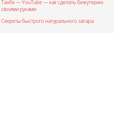
Tavifa — YouTube — как сделать бижутерию
своими руками
Секреты быстрого натурального загара