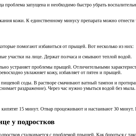
да проблема запущена и необходимо быстро убрать воспалительн
кания кожи. К единственному минусу препарата можно отнести т
оторые помогают избавиться от прыщей. Вот несколько из них:
ные участки на лице. Держат полчаса и смывают теплой водой.
ельно устраняет проблемы прыщей. Отличительными характерист
евосходно увлажняет кожу, избавляет от пятен и прыщей.
тво пищевой соды. В растворе смачивают ватный тампон и проти
нимает раздражение). Через час нужно умыться водой без мыла.
 и кипятят 15 минут. Отвар процеживают и настаивают 30 минут.
ице у подростков
одростков сталкивается с проблемой прыщей. Как бороться с та