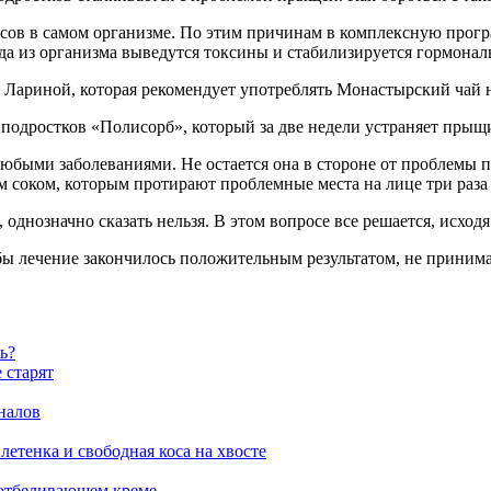
сов в самом организме. По этим причинам в комплексную прогр
гда из организма выведутся токсины и стабилизируется гормона
Лариной, которая рекомендует употреблять Монастырский чай не
одростков «Полисорб», который за две недели устраняет прыщи
юбыми заболеваниями. Не остается она в стороне от проблемы 
 соком, которым протирают проблемные места на лице три раза 
 однозначно сказать нельзя. В этом вопросе все решается, исхо
обы лечение закончилось положительным результатом, не принима
ь?
 старят
налов
етенка и свободная коса на хвосте
 отбеливающем креме