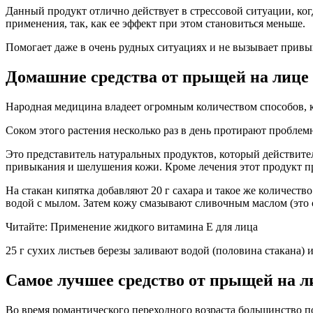
Данный продукт отлично действует в стрессовой ситуации, ког
применения, так, как ее эффект при этом становиться меньше.
Помогает даже в очень рудных ситуациях и не вызывает привы
Домашние средства от прыщей на лице
Народная медицина владеет огромным количеством способов, к
Соком этого растения несколько раз в день протирают проблем
Это представитель натуральных продуктов, который действит
привыкания и шелушения кожи. Кроме лечения этот продукт пр
На стакан кипятка добавляют 20 г сахара и такое же количес
водой с мылом. Затем кожу смазывают сливочным маслом (это с
Читайте: Применение жидкого витамина Е для лица
25 г сухих листьев березы заливают водой (половина стакана)
Самое лучшее средство от прыщей на л
Во время романтического переходного возраста большинство п