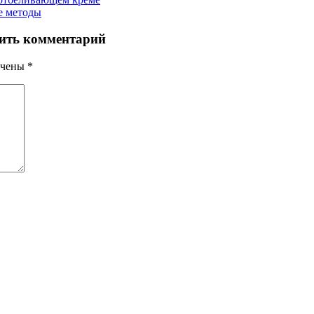
е методы
ить комментарий
ечены
*