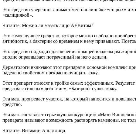
Это средство уверенно занимает место в линейке «старых» и х
«салицилкой».
Читайте: Можно ли мазать лицо АЕВитом?
Это самое лучшее средство, которое можно свободно приобрест
антибиотик, а бактерии со временем к нему привыкают. Поэто
Это средство подходит для лечения прыщей владельцам жирной
вполне оправдывает потраченный на него деньги.
Дерматологи включают этот препарат в основной комплекс при
наделено свойством прекрасно очищать кожу.
Этот препарат относят к тройке самых эффективных. Результат 
средства с сильным действием, «Базирон» сушит кожу.
Эта мазь прогревает участок, на который наносится и повышае
средство.
Эта мазь составляет серьезную конкуренцию «Мази Вишневског
препарата называют возможность растворять камедоны, но тол
Читайте: Витамин А для лица