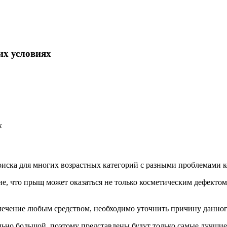
их условиях
оиска для многих возрастных категорий с разными проблемами 
е, что прыщ может оказаться не только косметическим дефекто
ечение любым средством, необходимо уточнить причину данного
льно большой, поэтому представлены будут только самые лучшие