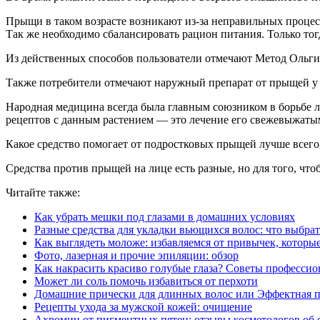
Прыщи в таком возрасте возникают из-за неправильных процес
Так же необходимо сбалансировать рацион питания. Только то
Из действенных способов пользователи отмечают Метод Ольги 
Также потребители отмечают наружный препарат от прыщей у п
Народная медицина всегда была главным союзником в борьбе л
рецептов с данным растением — это лечение его свежевыжатым
Какое средство помогает от подростковых прыщей лучше всего,
Средства против прыщей на лице есть разные, но для того, чт
Читайте также:
Как убрать мешки под глазами в домашних условиях
Разные средства для укладки вьющихся волос: что выбрат
Как выглядеть моложе: избавляемся от привычек, которые
Фото, лазерная и прочие эпиляции: обзор
Как накрасить красиво голубые глаза? Советы профессио
Может ли соль помочь избавиться от перхоти
Домашние прически для длинных волос или Эффектная пл
Рецепты ухода за мужской кожей: очищение
Ахромин от пигментных пятен: отзывы косметологов об