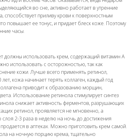
 выделяющийся во сне, активно работает в утренние
а, способствует приливу крови к поверхностным
что повышает ее тонус, и придает блеск коже. Поэтому
нние часы.
ет должны использовать крем, содержащий витамин А
ужно использовать с осторожностью, так как
нение кожи. Лучше всего применять ретинол,
лет, кожа начинает терять коллаген, каждый год
коллагена приводит к образованию морщин,
вета. Использование ретинола стимулирует синтез
етинола снижает активность ферментов, разрушающих
жащих ретинол, проявляется не мгновенно, а
 слоя 2-3 раза в неделю на ночь до достижения
 продается в аптеках. Можно приготовить крем самой.
нола на ночную порцию крема, тщательно