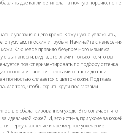
бавлять две капли ретинола на ночную порцию, но не
ать с увлажняющего крема. Кожу нужно увлажнить,
его тусклым, плоским и грубым. Начинайте с нанесения
 кожи. Ключевое правило безупречного макияжа
ю вы нанесли, видна, это значит только то, что вы
ендуется поэкспериментировать по подбору оттенка
их основы, и нанести полосами от щеки до шеи.
ая полностью сливается с цветом кожи. Под глаза
, для того, чтобы скрыть круги под глазами.
лностью сбалансированном уходе. Это означает, что
за идеальной кожей. И, это истина, при уходе за кожей
стки, переувлажнение и чрезмерное увлечение
ый баланс кожного покрова. Например, те, кто