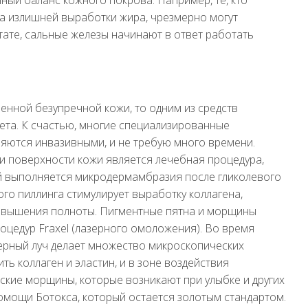
-за излишней выработки жира, чрезмерно могут
тате, сальные железы начинают в ответ работать
енной безупречной кожи, то одним из средств
ета. К счастью, многие специализированные
ляются инвазивными, и не требую много времени.
и поверхности кожи является лечебная процедура,
ой выполняется микродермамбразия после гликолевого
го пиллинга стимулирует выработку коллагена,
повышения полноты. Пигментные пятна и морщины
оцедур Fraxel (лазерного омоложения). Во время
ерный луч делает множество микроскопических
ть коллаген и эластин, и в зоне воздействия
еские морщины, которые возникают при улыбке и других
омощи Ботокса, который остается золотым стандартом.