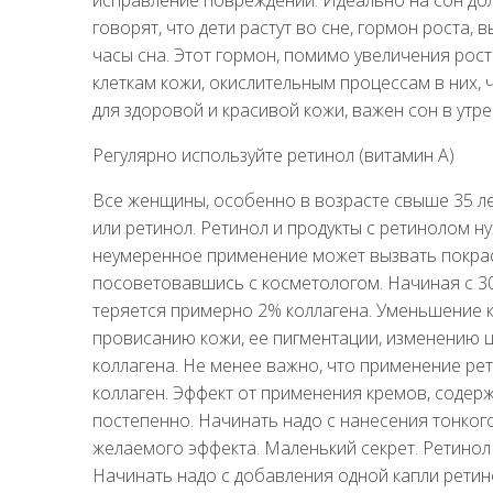
говорят, что дети растут во сне, гормон роста,
часы сна. Этот гормон, помимо увеличения рост
клеткам кожи, окислительным процессам в них, 
для здоровой и красивой кожи, важен сон в утре
Регулярно используйте ретинол (витамин А)
Все женщины, особенно в возрасте свыше 35 л
или ретинол. Ретинол и продукты с ретинолом н
неумеренное применение может вызвать покрас
посоветовавшись с косметологом. Начиная с 30 
теряется примерно 2% коллагена. Уменьшение 
провисанию кожи, ее пигментации, изменению ц
коллагена. Не менее важно, что применение р
коллаген. Эффект от применения кремов, содер
постепенно. Начинать надо с нанесения тонкого
желаемого эффекта. Маленький секрет. Ретинол
Начинать надо с добавления одной капли рети