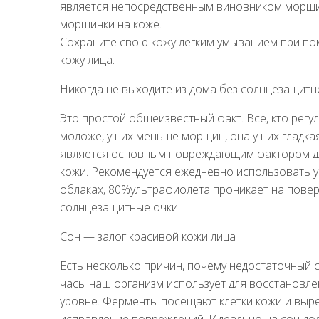
является непосредственным виновником морщин
морщинки на коже.
Сохраните свою кожу легким умыванием при по
кожу лица.
Никогда не выходите из дома без солнцезащитн
Это простой общеизвестный факт. Все, кто рег
моложе, у них меньше морщин, она у них гладкая
является основным повреждающим фактором для
кожи. Рекомендуется ежедневно использовать у
облаках, 80%ультрафиолета проникает на повер
солнцезащитные очки.
Сон — залог красивой кожи лица
Есть несколько причин, почему недостаточный 
часы наш организм использует для восстановл
уровне. Ферменты посещают клетки кожи и выр
исправление повреждений. Идеально на сон дол