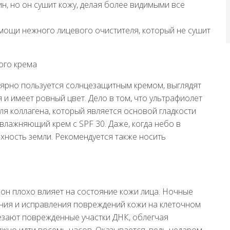
, но он сушит кожу, делая более видимыми все
мощи нежного лицевого очистителя, который не сушит
ого крема
улярно пользуется солнцезащитным кремом, выглядят
 и имеет ровный цвет. Дело в том, что ультрафиолет
 коллагена, который является основой гладкости
влажняющий крем с SPF 30. Даже, когда небо в
хность земли. Рекомендуется также носить
сон плохо влияет на состояние кожи лица. Ночные
ения и исправления повреждений кожи на клеточном
езают поврежденные участки ДНК, облегчая
жно идти восемь часов. Оказывается, ведь недаром