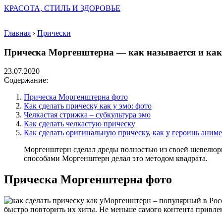
КРАСОТА, СТИЛЬ И ЗДОРОВЬЕ
Главная
›
Прически
Прическа Моргенштерна — как называется и как 
23.07.2020
Содержание:
Прическа Моргенштерна фото
Как сделать прическу как у эмо: фото
Челкастая стрижка – субкультура эмо
Как сделать челкастую прическу
Как сделать оригинальную прическу, как у героинь аниме
Моргенштерн сделал дреды полностью из своей шевелюры
способами Моргенштерн делал это методом квадрата.
Прическа Моргенштерна фото
Моргенштерн – популярный в Росси
быстро повторить их хиты. Не меньше самого контента привле