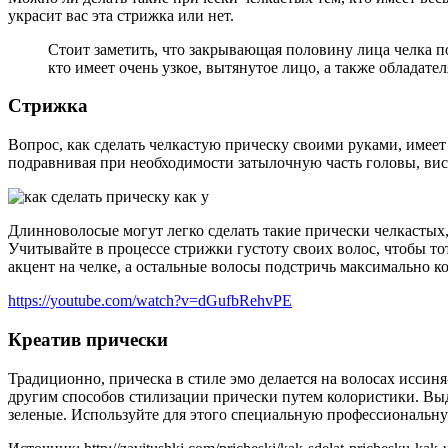
украсит вас эта стрижка или нет.
Стоит заметить, что закрывающая половину лица челка по
кто имеет очень узкое, вытянутое лицо, а также обладат
Стрижка
Вопрос, как сделать челкастую прическу своими руками, имеет
подравнивая при необходимости затылочную часть головы, ви
Длинноволосые могут легко сделать такие прически челкастых,
Учитывайте в процессе стрижки густоту своих волос, чтобы то
акцент на челке, а остальные волосы подстричь максимально ко
https://youtube.com/watch?v=dGufbRehvPE
Креатив прически
Традиционно, прическа в стиле эмо делается на волосах иссиня
другим способов стилизации прически путем колористики. Выде
зеленые. Используйте для этого специальную профессиональную