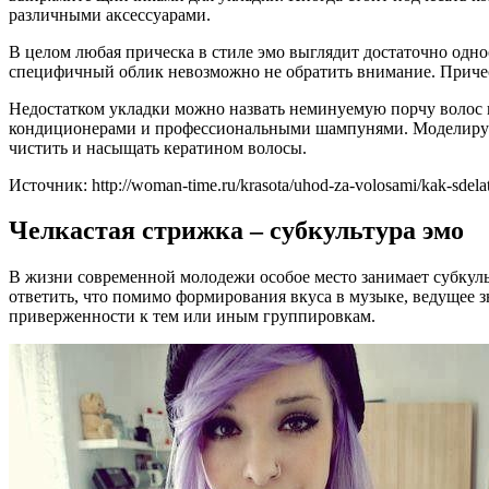
различными аксессуарами.
В целом любая прическа в стиле эмо выглядит достаточно одноо
специфичный облик невозможно не обратить внимание. Прическ
Недостатком укладки можно назвать неминуемую порчу волос п
кондиционерами и профессиональными шампунями. Моделирующ
чистить и насыщать кератином волосы.
Источник: http://woman-time.ru/krasota/uhod-za-volosami/kak-sdela
Челкастая стрижка – субкультура эмо
В жизни современной молодежи особое место занимает субкул
ответить, что помимо формирования вкуса в музыке, ведущее з
приверженности к тем или иным группировкам.