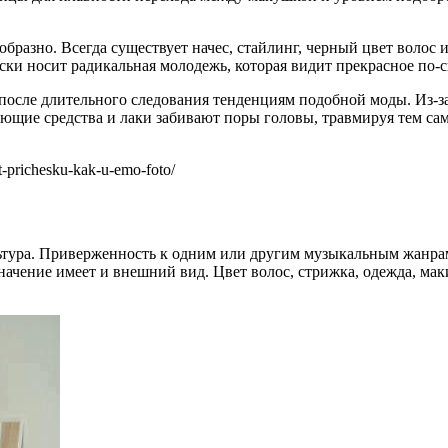
бразно. Всегда существует начес, стайлинг, черный цвет волос 
и носит радикальная молодежь, которая видит прекрасное по-с
осле длительного следования тенденциям подобной моды. Из-за 
ие средства и лаки забивают поры головы, травмируя тем сам
t-prichesku-kak-u-emo-foto/
ьтура. Приверженность к одним или другим музыкальным жанрам
начение имеет и внешний вид. Цвет волос, стрижка, одежда, ма