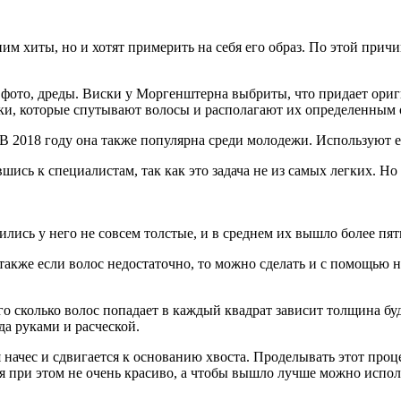
ним хиты, но и хотят примерить на себя его образ. По этой при
 фото, дреды. Виски у Моргенштерна выбриты, что придает ориг
чки, которые спутывают волосы и располагают их определенным 
 В 2018 году она также популярна среди молодежи. Используют 
ись к специалистам, так как это задача не из самых легких. Но
лись у него не совсем толстые, и в среднем их вышло более пят
также если волос недостаточно, то можно сделать и с помощью
го сколько волос попадает в каждый квадрат зависит толщина бу
да руками и расческой.
 начес и сдвигается к основанию хвоста. Проделывать этот проце
тся при этом не очень красиво, а чтобы вышло лучше можно испо