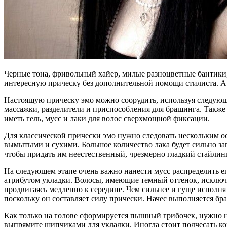
Черные тона, фривольный хайер, милые разноцветные бантики, 
интересную прическу без дополнительной помощи стилиста. А ч
Настоящую прическу эмо можно соорудить, используя следующ
массажки, разделители и приспособления для брашинга. Также
иметь гель, мусс и лаки для волос сверхмощной фиксации.
Для классической прически эмо нужно следовать нескольким о
вымытыми и сухими. Большое количество лака будет сильно за
чтобы придать им неестественный, чрезмерно гладкий стайлинг
На следующем этапе очень важно нанести мусс распределить ег
атрибутом укладки. Волосы, имеющие темный оттенок, исключа
продвигаясь медленно к середине. Чем сильнее и гуще исполня
поскольку он составляет силу прически. Начес выполняется б
Как только на голове сформируется пышный грибочек, нужно н
выпрямите щипчиками для укладки. Иногда стоит подчесать ко