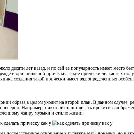
коло десяти лет назад, и по сей ее популярность имеет место бы
ежде и оригинальной прическе. Такие прически челкастых получ
техника создания такой прически имеет ряд определенных особен
рмонии образа в целом уходит на второй план. В данном случае,
ы неверно. Например, никто не станет делать ирокез из соображе
еленному жанру музыки и стилю жизни.
ьма посредственное отношение к культуре эмо? Конечно, но в эт