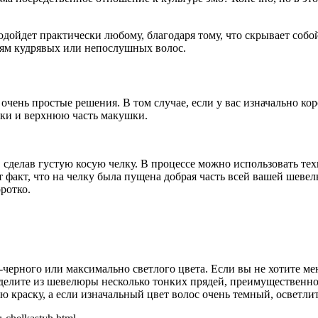
дойдет практически любому, благодаря тому, что скрывает собой
елям кудрявых или непослушных волос.
 очень простые решения. В том случае, если у вас изначально к
ски и верхнюю часть макушки.
 сделав густую косую челку. В процессе можно использовать те
т факт, что на челку была пущена добрая часть всей вашей шевел
ротко.
-черного или максимально светлого цвета. Если вы не хотите ме
лите из шевелюры несколько тонких прядей, преимущественно ок
 краску, а если изначальный цвет волос очень темный, осветлит