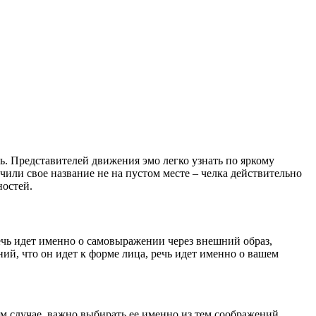
ть. Представителей движения эмо легко узнать по яркому
или свое название не на пустом месте – челка действительно
ностей.
 речь идет именно о самовыражении через внешний образ,
ний, что он идет к форме лица, речь идет именно о вашем
ом случае, важно выбирать ее именно из тем соображений,