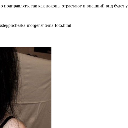
 подправлять, так как локоны отрастают и внешний вид будет уж
ostej/pricheska-morgenshterna-foto.html