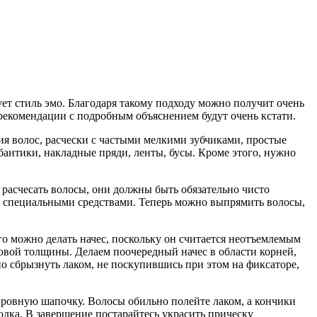
ует стиль эмо. Благодаря такому подходу можно получит очень
 рекомендации с подробным объяснением будут очень кстати.
я волос, расчески с частыми мелкими зубчиками, простые
бантики, накладные пряди, ленты, бусы. Кроме этого, нужно
расчесать волосы, они должны быть обязательно чисто
ь специальными средствами. Теперь можно выпрямить волосы,
го можно делать начес, поскольку он считается неотъемлемым
овой толщины. Делаем поочередный начес в области корней,
но сбрызнуть лаком, не поскупившись при этом на фиксаторе,
 ровную шапочку. Волосы обильно полейте лаком, а кончики
дка. В завершение постарайтесь украсить прическу