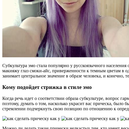
Субкультура эмо стала популярно у русскоязычного населения о
макияжу глаз смоки-айс, приверженности к темным цветам в од
занимает центральное значение в образе человека, и конечно, 
Кому подойдет стрижка в стиле эмо
Когда речь идет о соответствии образа субкультуре, вопрос га
поэтому, думать о том, насколько украсит вас прическа, было б
стремлении подчеркнуть свою позицию по отношению к опред
Можно ли делать такие прически челкастых тем, кто имеет вес