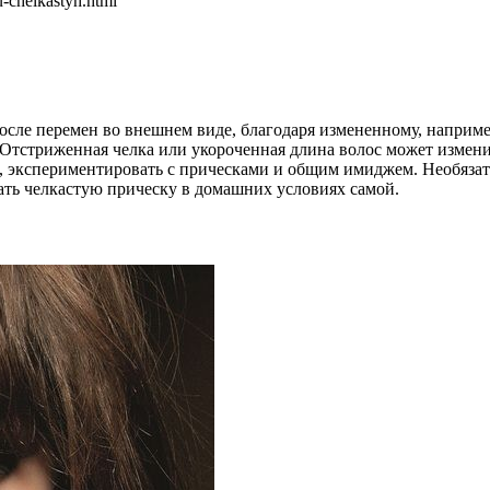
u-chelkastyh.html
осле перемен во внешнем виде, благодаря измененному, например
тстриженная челка или укороченная длина волос может изменить 
 экспериментировать с прическами и общим имиджем. Необязател
лать челкастую прическу в домашних условиях самой.