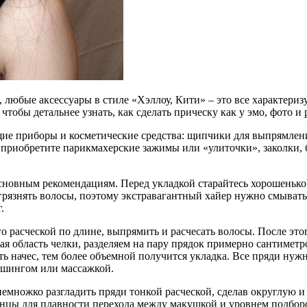
любые аксессуары в стиле «Хэллоу, Кити» – это все характериз
тобы детальнее узнать, как сделать прическу как у эмо, фото и
ие приборы и косметические средства: щипчики для выпрямлени
 приобретите парикмахерские зажимы или «улиточки», заколки, 
сновным рекомендациям. Перед укладкой старайтесь хорошенько 
грязнять волосы, поэтому экстравагантный хайер нужно смыват
.
о расческой по длине, выпрямить и расчесать волосы. После это
я область челки, разделяем на пару прядок примерно сантиметр
ть начес, тем более объемной получится укладка. Все пряди нуж
рашингом или массажкой.
емножко разгладить пряди тонкой расческой, сделав округлую и
нцы для плавности перехода между макушкой и уровнем подборо