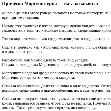
Прическа Моргенштерна — как называется
Многие фанаты этого рэпера пытаются не только повторять за 
принцип ее создания.
Называется прическа блогера, которую можно увидеть ниже на
заключается в том, что к волосам цепляются специальные крю
Эта укладка актуальна как среди мужчин, так и среди женщин.
Сделать прическу как у Моргенштерна, конечно, лучше обративш
и в домашних условиях.
Рассмотрим, как можно сделать такой вид укладки.
Создавал свои дреды Моргенштерн около двух дней, они получи
Моргенштерн сделал дреды полностью из своей шевелюры, но 
Моргенштерн делал это методом квадрата.
Сначала вся шевелюра делится на зоны в виде квадратов. От то
помощью специального приспособления, но, а если его нет, тог
Сначала шевелюра скатывается руками, затем на конце делается
кочик завязывается резинка, чтобы дред не распался. Получае
локоны. Также резинку можно спрятать под шевелюру.