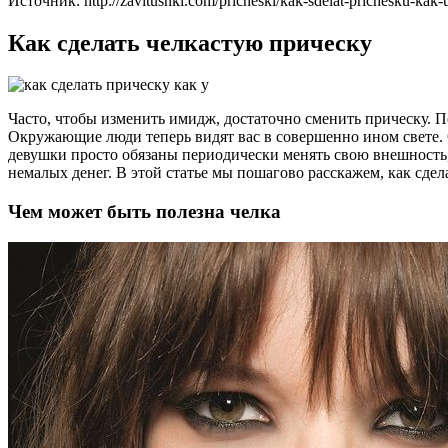
Источник: http://zavitushki.com/pricheski/kak-sdelat-prichesku-kak-
Как сделать челкастую прическу
Часто, чтобы изменить имидж, достаточно сменить прическу. П
Окружающие люди теперь видят вас в совершенно ином свете. О
девушки просто обязаны периодически менять свою внешность,
немалых денег. В этой статье мы пошагово расскажем, как сде
Чем может быть полезна челка