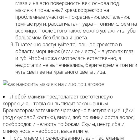
глаза и на всю поверхность век; основа под
макияж + тональный крем; корректор на
проблемные участки – покраснения, воспаления,
тёмные круги; рассыпчатая пудра – тонким слоем на
всё лицо. После этого также можно увлажнить губы
бальзамом без блеска и цвета.
Тщательно растушуйте тональное средство в
области морщинок (если они есть) – в уголках глаз
и губ. Чтобы кожа смотрелась естественно, а
недостатки не выпячивались, берите крем в тон или
чуть светлее натурального цвета лица.
Любой макияж предполагает светотеневую
коррекцию – тогда он выглядит законченным.
Бронзатором затемните чрезмерно выступающие щёки
(под скуловой костью), виски, лоб по линии роста волос,
подбородок и челюсть по бокам. Скулы, центр лба и
спинку носа – наоборот, высветлите.
Приступаем к подчёркиванию глаз – пастельным