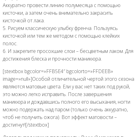
Аккуратно провести линию полумесяца с помощью
кисточки, а затем очень внимательно закрасить
кисточкой от лака.
5. Рисуем классическую улыбку френча. Пользуясь
кисточкой или тем же методом с помощью клейких
полос.
6. И закрепите просохшие слои – бесцветным лаком. Для
достижения блеска и прочности маникюра.
[stextbox bgcolor=»FFB5E4″ bgcolorto=»FFDEEB»
image=»null»]Особой отличительной чертой этого сезона
являются матовые цвета. Ели у вас нет таких под рукой,
это можно легко исправить. После завершения
маникюра и дождавшись полного его высыхания, ногти
можно подержать над паром (только очень аккуратно,
чтоб не получить ожога). Вот эффект матовости –
достигнут![/stextbox]