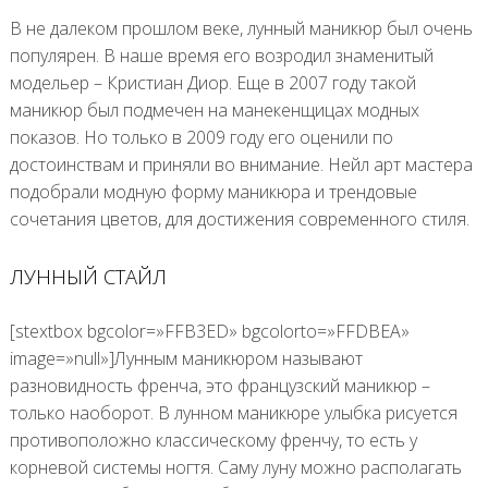
В не далеком прошлом веке, лунный маникюр был очень
популярен. В наше время его возродил знаменитый
модельер – Кристиан Диор. Еще в 2007 году такой
маникюр был подмечен на манекенщицах модных
показов. Но только в 2009 году его оценили по
достоинствам и приняли во внимание. Нейл арт мастера
подобрали модную форму маникюра и трендовые
сочетания цветов, для достижения современного стиля.
ЛУННЫЙ СТАЙЛ
[stextbox bgcolor=»FFB3ED» bgcolorto=»FFDBEA»
image=»null»]Лунным маникюром называют
разновидность френча, это французский маникюр –
только наоборот. В лунном маникюре улыбка рисуется
противоположно классическому френчу, то есть у
корневой системы ногтя. Саму луну можно располагать