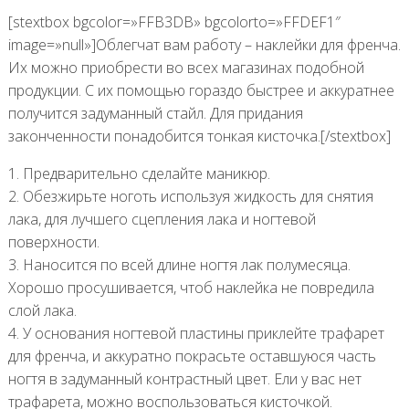
[stextbox bgcolor=»FFB3DB» bgcolorto=»FFDEF1″
image=»null»]Облегчат вам работу – наклейки для френча.
Их можно приобрести во всех магазинах подобной
продукции. С их помощью гораздо быстрее и аккуратнее
получится задуманный стайл. Для придания
законченности понадобится тонкая кисточка.[/stextbox]
1. Предварительно сделайте маникюр.
2. Обезжирьте ноготь используя жидкость для снятия
лака, для лучшего сцепления лака и ногтевой
поверхности.
3. Наносится по всей длине ногтя лак полумесяца.
Хорошо просушивается, чтоб наклейка не повредила
слой лака.
4. У основания ногтевой пластины приклейте трафарет
для френча, и аккуратно покрасьте оставшуюся часть
ногтя в задуманный контрастный цвет. Ели у вас нет
трафарета, можно воспользоваться кисточкой.