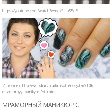
https://youtube.com/watch?v=qekSLlhS5eE
Источник: http://webdiana.ru/krasota/nogotki/9106-
mramornyy-manikyur-foto.html
МРАМОРНЫЙ МАНИКЮР С