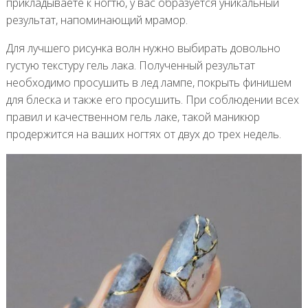
прикладываете к ногтю, у вас образуется уникальный
результат, напоминающий мрамор.
Для лучшего рисунка волн нужно выбирать довольно
густую текстуру гель лака. Полученный результат
необходимо просушить в лед лампе, покрыть финишем
для блеска и также его просушить. При соблюдении всех
правил и качественном гель лаке, такой маникюр
продержится на ваших ногтях от двух до трех недель.