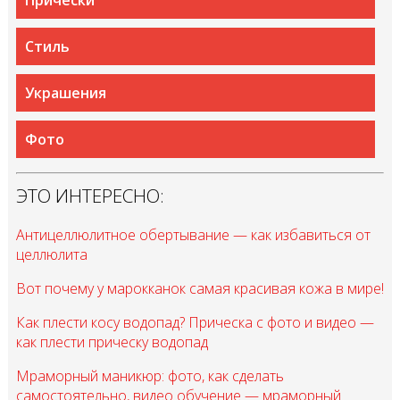
Прически
Стиль
Украшения
Фото
ЭТО ИНТЕРЕСНО:
Антицеллюлитное обертывание — как избавиться от
целлюлита
Вот почему у марокканок самая красивая кожа в мире!
Как плести косу водопад? Прическа с фото и видео —
как плести прическу водопад
Мраморный маникюр: фото, как сделать
самостоятельно, видео обучение — мраморный