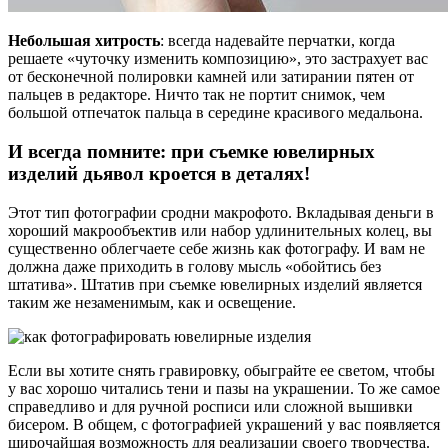
Небольшая хитрость
: всегда надевайте перчатки, когда
решаете «чуточку изменить композицию», это застрахует вас
от бесконечной полировки камней или затирании пятен от
пальцев в редакторе. Ничто так не портит снимок, чем
большой отпечаток пальца в середине красивого медальона.
И всегда помните: при съемке ювелирных
изделий дьявол кроется в деталях!
Этот тип фотографии сродни макрофото. Вкладывая деньги в
хороший макрообъектив или набор удлинительных колец, вы
существенно облегчаете себе жизнь как фотографу. И вам не
должна даже приходить в голову мысль «обойтись без
штатива». Штатив при съемке ювелирных изделий является
таким же незаменимым, как и освещение.
Если вы хотите снять гравировку, обыграйте ее светом, чтобы
у вас хорошо читались тени и пазы на украшении. То же самое
справедливо и для ручной росписи или сложной вышивки
бисером. В общем, с фотографией украшений у вас появляется
широчайшая возможность для реализации своего творчества.