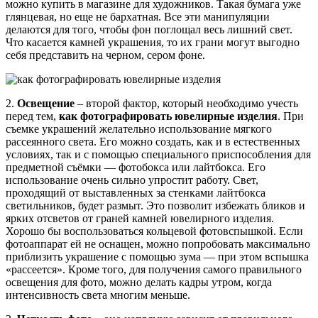
можно купить в магазине для художников. Такая бумага уже
глянцевая, но еще не бархатная. Все эти манипуляции
делаются для того, чтобы фон поглощал весь лишний свет.
Что касается камней украшения, то их грани могут выгодно
себя представить на черном, сером фоне.
2.
Освещение
– второй фактор, который необходимо учесть
перед тем,
как фотографировать ювелирные изделия
. При
съемке украшений желательно использование мягкого
рассеянного света. Его можно создать, как и в естественных
условиях, так и с помощью специального приспособления для
предметной съёмки — фотобокса или лайтбокса. Его
использование очень сильно упростит работу. Свет,
проходящий от выставленных за стенками лайтбокса
светильников, будет размыт. Это позволит избежать бликов и
ярких отсветов от граней камней ювелирного изделия.
Хорошо бы воспользоваться кольцевой фотовспышкой. Если
фотоаппарат ей не оснащен, можно попробовать максимально
приблизить украшение с помощью зума — при этом вспышка
«рассеется». Кроме того, для получения самого правильного
освещения для фото, можно делать кадры утром, когда
интенсивность света многим меньше.