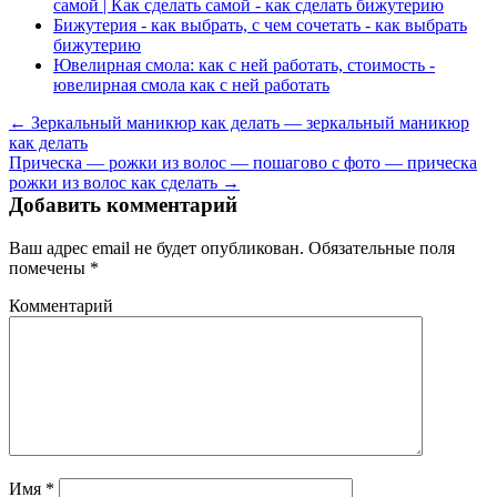
самой | Как сделать самой - как сделать бижутерию
Бижутерия - как выбрать, с чем сочетать - как выбрать
бижутерию
Ювелирная смола: как с ней работать, стоимость -
ювелирная смола как с ней работать
← Зеркальный маникюр как делать — зеркальный маникюр
как делать
Прическа — рожки из волос — пошагово с фото — прическа
рожки из волос как сделать →
Добавить комментарий
Ваш адрес email не будет опубликован.
Обязательные поля
помечены
*
Комментарий
Имя
*