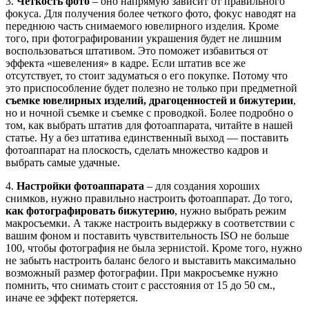
3.
Четкость фото
– оно напрямую зависит от правильного
фокуса. Для получения более четкого фото, фокус наводят на
переднюю часть снимаемого ювелирного изделия. Кроме
того, при фотографировании украшения будет не лишним
воспользоваться штативом. Это поможет избавиться от
эффекта «шевеления» в кадре. Если штатив все же
отсутствует, то стоит задуматься о его покупке. Потому что
это приспособление будет полезно не только при предметной
съемке ювелирных изделий, драгоценностей и бижутерии
,
но и ночной съемке и съемке с проводкой. Более подробно о
том, как выбрать штатив для фотоаппарата, читайте в нашей
статье. Ну а без штатива единственный выход — поставить
фотоаппарат на плоскость, сделать множество кадров и
выбрать самые удачные.
4.
Настройки фотоаппарата
– для создания хороших
снимков, нужно правильно настроить фотоаппарат. До того,
как фотографировать бижутерию
, нужно выбрать режим
макросъемки. А также настроить выдержку в соответствии с
вашим фоном и поставить чувствительность ISO не больше
100, чтобы фотография не была зернистой. Кроме того, нужно
не забыть настроить баланс белого и выставить максимально
возможный размер фотографии. При макросъемке нужно
помнить, что снимать стоит с расстояния от 15 до 50 см.,
иначе ее эффект потеряется.