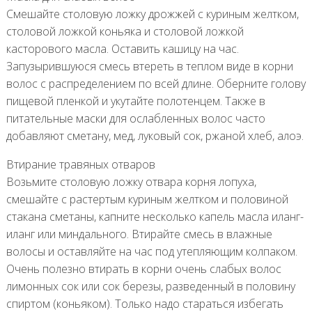
Смешайте столовую ложку дрожжей с куриным желтком,
столовой ложкой коньяка и столовой ложкой
касторового масла. Оставить кашицу на час.
Запузырившуюся смесь втереть в теплом виде в корни
волос с распределением по всей длине. Оберните голову
пищевой пленкой и укутайте полотенцем. Также в
питательные маски для ослабленных волос часто
добавляют сметану, мед, луковый сок, ржаной хлеб, алоэ.
Втирание травяных отваров
Возьмите столовую ложку отвара корня лопуха,
смешайте с растертым куриным желтком и половиной
стакана сметаны, капните несколько капель масла иланг-
иланг или миндального. Втирайте смесь в влажные
волосы и оставляйте на час под утепляющим колпаком.
Очень полезно втирать в корни очень слабых волос
лимонных сок или сок березы, разведенный в половину
спиртом (коньяком). Только надо стараться избегать