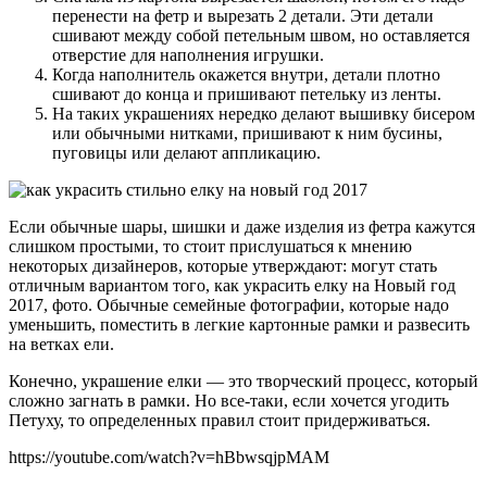
перенести на фетр и вырезать 2 детали. Эти детали
сшивают между собой петельным швом, но оставляется
отверстие для наполнения игрушки.
Когда наполнитель окажется внутри, детали плотно
сшивают до конца и пришивают петельку из ленты.
На таких украшениях нередко делают вышивку бисером
или обычными нитками, пришивают к ним бусины,
пуговицы или делают аппликацию.
Если обычные шары, шишки и даже изделия из фетра кажутся
слишком простыми, то стоит прислушаться к мнению
некоторых дизайнеров, которые утверждают: могут стать
отличным вариантом того, как украсить елку на Новый год
2017, фото. Обычные семейные фотографии, которые надо
уменьшить, поместить в легкие картонные рамки и развесить
на ветках ели.
Конечно, украшение елки — это творческий процесс, который
сложно загнать в рамки. Но все-таки, если хочется угодить
Петуху, то определенных правил стоит придерживаться.
https://youtube.com/watch?v=hBbwsqjpMAM