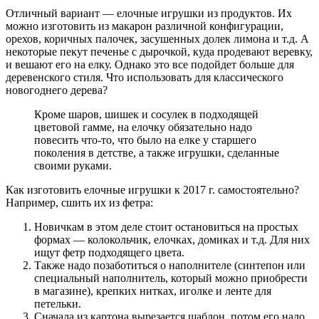
Отличный вариант — елочные игрушки из продуктов. Их
можно изготовить из макарон различной конфигурации,
орехов, коричных палочек, засушенных долек лимона и т.д. А
некоторые пекут печенье с дырочкой, куда продевают веревку,
и вешают его на елку. Однако это все подойдет больше для
деревенского стиля. Что использовать для классического
новогоднего дерева?
Кроме шаров, шишек и сосулек в подходящей
цветовой гамме, на елочку обязательно надо
повесить что-то, что было на елке у старшего
поколения в детстве, а также игрушки, сделанные
своими руками.
Как изготовить елочные игрушки к 2017 г. самостоятельно?
Например, сшить их из фетра:
Новичкам в этом деле стоит остановиться на простых
формах — колокольчик, елочках, домиках и т.д. Для них
ищут фетр подходящего цвета.
Также надо позаботиться о наполнителе (синтепон или
специальный наполнитель, который можно приобрести
в магазине), крепких нитках, иголке и ленте для
петельки.
Сначала из картона вырезается шаблон, потом его надо