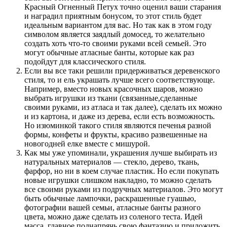
Красный Огненный Петух точно оценил ваши старания
и наградил приятным бонусом, то этот стиль будет
идеальным вариантом для вас. Но так как в этом году
символом является заядлый домосед, то желательно
создать хоть что-то своими руками всей семьей. Это
могут обычные атласные банты, которые как раз
подойдут для классического стиля.
Если вы все таки решили придерживаться деревенского
стиля, то и ель украшать лучше всего соответствующе.
Например, вместо новых красочных шаров, можно
выбрать игрушки из ткани (связанные,сделанные
своими руками, из атласа и так далее), сделать их можно
и из картона, и даже из дерева, если есть возможность.
Но изюминкой такого стиля являются печенья разной
формы, конфеты и фрукты, красиво развешенные на
новогодней елке вместе с мишурой.
Как мы уже упоминали, украшения лучше выбирать из
натуральных материалов — стекло, дерево, ткань,
фарфор, но ни в коем случае пластик. Но если покупать
новые игрушки слишком накладно, то можно сделать
все своими руками из подручных материалов. Это могут
быть обычные лампочки, раскрашенные гуашью,
фотографии вашей семьи, атласные банты разного
цвета, можно даже сделать из соленого теста. Идей
масса, главное поднапрячь свою фантазию и приложить