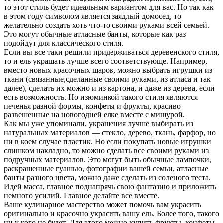
то этот стиль будет идеальным вариантом для вас. Но так как
в этом году символом является заядлый домосед, то
желательно создать хоть что-то своими руками всей семьей.
Это могут обычные атласные банты, которые как раз
подойдут для классического стиля.
Если вы все таки решили придерживаться деревенского стиля,
то и ель украшать лучше всего соответствующе. Например,
вместо новых красочных шаров, можно выбрать игрушки из
ткани (связанные,сделанные своими руками, из атласа и так
далее), сделать их можно и из картона, и даже из дерева, если
есть возможность. Но изюминкой такого стиля являются
печенья разной формы, конфеты и фрукты, красиво
развешенные на новогодней елке вместе с мишурой.
Как мы уже упоминали, украшения лучше выбирать из
натуральных материалов — стекло, дерево, ткань, фарфор, но
ни в коем случае пластик. Но если покупать новые игрушки
слишком накладно, то можно сделать все своими руками из
подручных материалов. Это могут быть обычные лампочки,
раскрашенные гуашью, фотографии вашей семьи, атласные
банты разного цвета, можно даже сделать из соленого теста.
Идей масса, главное поднапрячь свою фантазию и приложить
немного усилий. Главное делайте все вместе.
Ваше кулинарное мастерство может помочь вам украсить
оригинально и красочно украсить вашу ель. Более того, такого
ни у кого не будет. Для этого можно купить фрукты, конфеты.