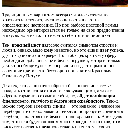
Традиционным вариантом всегда считалось сочетание
красного и зеленого, именно они настраивают на
определенное настроение. Но при выборе цветовой гаммы
необходимо ориентироваться не только на свои предпочтения
и вкусы, но и на то, что несет в себе тот или иной цвет.
Так,
красный цвет
издревле считался символом страсти и
любви, однако, мало кому известно, но это еще и цвет успеха,
удачи в финансах и карьере. Но чтобы раскрыть эту сферу
необходимо добавить еще и белые игрушки, которые только
усилят необходимую вам энергию и создаст гармоничное
сочетание цветов, что бесспорно понравится Красному
Огненному Петуху.
Для тех, кто давно хочет обрести благополучие в семье,
наладить отношения с ними и с окружающими, а также
обрести гармонию с самим собой, подойдет
комбинация
фиолетового, голубого и белого или серебристого
. Также
можно голубой заменить синим — это неважно. Главное не
переборщите с холодными оттенками, попробуйте соединить
голубой, фиолетовый и бежевый или оранжевый. А все дело в
том, что если будет слишком много холодных оттенков, то вы
рискуете потерять прежнюю страсть и теплоту в своих