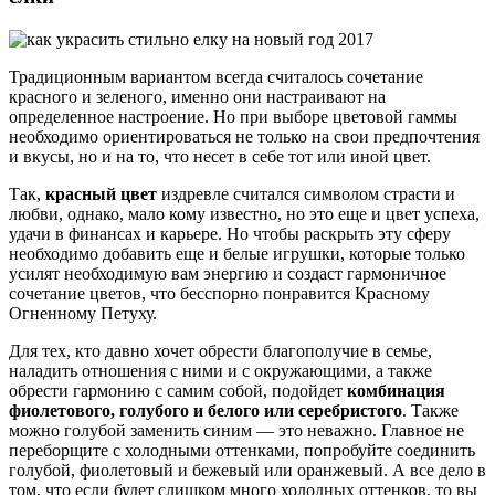
Традиционным вариантом всегда считалось сочетание
красного и зеленого, именно они настраивают на
определенное настроение. Но при выборе цветовой гаммы
необходимо ориентироваться не только на свои предпочтения
и вкусы, но и на то, что несет в себе тот или иной цвет.
Так,
красный цвет
издревле считался символом страсти и
любви, однако, мало кому известно, но это еще и цвет успеха,
удачи в финансах и карьере. Но чтобы раскрыть эту сферу
необходимо добавить еще и белые игрушки, которые только
усилят необходимую вам энергию и создаст гармоничное
сочетание цветов, что бесспорно понравится Красному
Огненному Петуху.
Для тех, кто давно хочет обрести благополучие в семье,
наладить отношения с ними и с окружающими, а также
обрести гармонию с самим собой, подойдет
комбинация
фиолетового, голубого и белого или серебристого
. Также
можно голубой заменить синим — это неважно. Главное не
переборщите с холодными оттенками, попробуйте соединить
голубой, фиолетовый и бежевый или оранжевый. А все дело в
том, что если будет слишком много холодных оттенков, то вы