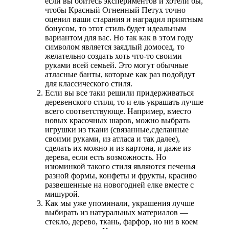
если вы боитесь экспериментов и хотели бы,
чтобы Красный Огненный Петух точно
оценил ваши старания и наградил приятным
бонусом, то этот стиль будет идеальным
вариантом для вас. Но так как в этом году
символом является заядлый домосед, то
желательно создать хоть что-то своими
руками всей семьей. Это могут обычные
атласные банты, которые как раз подойдут
для классического стиля.
Если вы все таки решили придерживаться
деревенского стиля, то и ель украшать лучше
всего соответствующе. Например, вместо
новых красочных шаров, можно выбрать
игрушки из ткани (связанные,сделанные
своими руками, из атласа и так далее),
сделать их можно и из картона, и даже из
дерева, если есть возможность. Но
изюминкой такого стиля являются печенья
разной формы, конфеты и фрукты, красиво
развешенные на новогодней елке вместе с
мишурой.
Как мы уже упоминали, украшения лучше
выбирать из натуральных материалов —
стекло, дерево, ткань, фарфор, но ни в коем