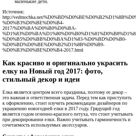
маленькие дети.
Источник:
http://vedmochka.net/%D0%BD%D0%BE%D0%B2%D1%8B%D0
%D0%B3%D0%BE%D0%B4-
2017/%D0%BA%D0%B0%D0%BA-
%D1%83%D0%BA%D1%80%D0%B0%D1%81%D0%B8%D1%8
%D0%B5%D0%BB%D0%BA%D1%83-%D0%BD%D0%B0-
%D0%BD%D0%BE%D0%B2%D1%8B%D0%B9-
%D0%B3%D0%BE%D0%B4-2017.html
Как красиво и оригинально украсить
елку на Новый год 2017: фото,
стильный декор и идеи
Елка является центром всего праздника, поэтому ее декор –
это важная и ответственная задача. Перед тем как приступить
к оформлению, стоит изучить рекомендации дизайнеров по
украшению новогодней елки в 2017 году. Грядущий год
является годом огненно-красного петуха, что стоит учитывать
при декорировании елки. Важно учитывать гармоничность и
сочетаемость используемых аксессуаров.