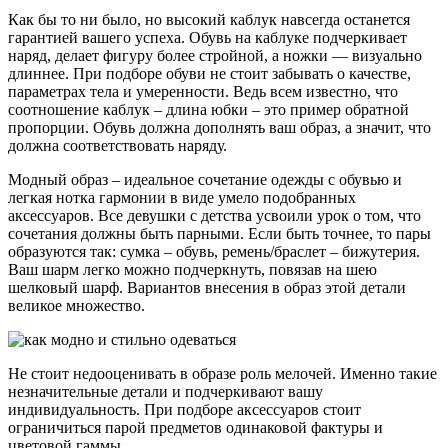
Как бы то ни было, но высокий каблук навсегда останется
гарантией вашего успеха. Обувь на каблуке подчеркивает
наряд, делает фигуру более стройной, а ножки — визуально
длиннее. При подборе обуви не стоит забывать о качестве,
параметрах тела и умеренности. Ведь всем известно, что
соотношение каблук – длина юбки – это пример обратной
пропорции. Обувь должна дополнять ваш образ, а значит, что
должна соответствовать наряду.
Модный образ – идеальное сочетание одежды с обувью и
легкая нотка гармонии в виде умело подобранных
аксессуаров. Все девушки с детства усвоили урок о том, что
сочетания должны быть парными. Если быть точнее, то пары
образуются так: сумка – обувь, ремень/браслет – бижутерия.
Ваш шарм легко можно подчеркнуть, повязав на шею
шелковый шарф. Вариантов внесения в образ этой детали
великое множество.
Не стоит недооценивать в образе роль мелочей. Именно такие
незначительные детали и подчеркивают вашу
индивидуальность. При подборе аксессуаров стоит
ограничиться парой предметов одинаковой фактуры и
цветовой гаммы.