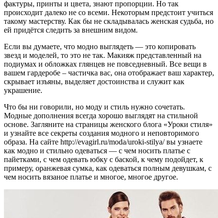
фактуры, принты и цвета, знают пропорции. Но так
происходит далеко не со всеми. Некоторым предстоит учиться
такому мастерству. Как бы не складывалась женская судьба, но
ей придётся следить за внешним видом.
Если вы думаете, что модно выглядеть — это копировать
звезд и моделей, то это не так. Макияж представленный на
подиумах и обложках глянцев не повседневный. Все вещи в
вашем гардеробе – частичка вас, она отображает ваш характер,
скрывает изъяны, выделяет достоинства и служит как
украшение.
Что бы ни говорили, но моду и стиль нужно сочетать.
Модные дополнения всегда хорошо выглядят на стильной
основе. Загляните на страницы женского блога «Уроки стиля»
и узнайте все секреты создания модного и неповторимого
образа. На сайте http://evagirl.ru/moda/uroki-stilya/ вы узнаете
как модно и стильно одеваться — с чем носить платье с
пайетками, с чем одевать юбку с баской, к чему подойдет, к
примеру, оранжевая сумка, как одеваться полным девушкам, с
чем носить вязаное платье и многое, многое другое.