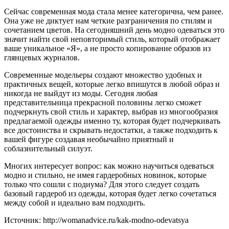
Сейчас современная мода стала менее категорична, чем ранее.
Она уже не диктует нам четкие разграничения по стилям и
сочетанием цветов. На сегодняшний день модно одеваться это
значит найти свой неповторимый стиль, который отображает
ваше уникальное «Я», а не просто копирование образов из
глянцевых журналов.
Современные модельеры создают множество удобных и
практичных вещей, которые легко впишутся в любой образ и
никогда не выйдут из моды. Сегодня любая
представительница прекрасной половины легко сможет
подчеркнуть свой стиль и характер, выбрав из многообразия
предлагаемой одежды именно ту, которая будет подчеркивать
все достоинства и скрывать недостатки, а также подходить к
вашей фигуре создавая необычайно приятный и
соблазнительный силуэт.
Многих интересует вопрос: как можно научиться одеваться
модно и стильно, не имея гардеробных новинок, которые
только что сошли с подиума? Для этого следует создать
базовый гардероб из одежды, которая будет легко сочетаться
между собой и идеально вам подходить.
Источник: http://womanadvice.ru/kak-modno-odevatsya