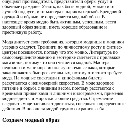
ощущают производители, представители сферы услуг и
обычные граждане. Узнать, как быть модной, можно и от
лучшей подруги, и от мастера в парикмахерской. Брендовой
одеждой и обувью не определяется модный образ. В
настоящее время модно быть активным, успешным, вести
здоровый образ жизни, иметь хорошее образование и
престижную работу.
Мода диктует свои требования, которым модницы и модники
усердно следуют. Тренинги по личностному росту и фитнес-
центры посещаются, потому что это модно. Литература по
самосовершенствованию и эзотерике сметается с прилавков
магазинов, потому что она считается модной. Мастера
педикюра и маникюра используют темные лаки, которые
заканчиваются быстрее остальных, потому что этого требует
мода. На модные спектакли и кинофильмы билеты
раскупаются с неимоверной скоростью. В моде здоровое
питание и борьба с лишним весом, поэтому расстаются с
вредными привычками и лишними килограммами, применяя
модные диеты и жиросжигающие средства. Стремление
следовать моде заставляет двигаться, совершать определенные
действия. В погоне за модой трудно сохранить себя.
Создаем модный образ