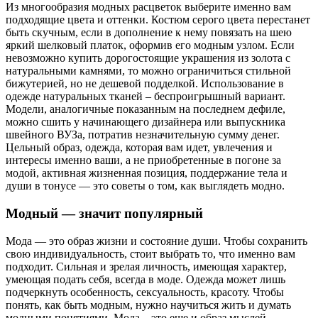
Из многообразия модных расцветок выберите именно вам
подходящие цвета и оттенки. Костюм серого цвета перестанет
быть скучным, если в дополнение к нему повязать на шею
яркий шелковый платок, оформив его модным узлом. Если
невозможно купить дорогостоящие украшения из золота с
натуральными камнями, то можно ограничиться стильной
бижутерией, но не дешевой подделкой. Использование в
одежде натуральных тканей – беспроигрышный вариант.
Модели, аналогичные показанным на последнем дефиле,
можно сшить у начинающего дизайнера или выпускника
швейного ВУЗа, потратив незначительную сумму денег.
Цельный образ, одежда, которая вам идет, увлечения и
интересы именно ваши, а не приобретенные в погоне за
модой, активная жизненная позиция, поддержание тела и
души в тонусе — это советы о том, как выглядеть модно.
Модный — значит популярный
Мода — это образ жизни и состояние души. Чтобы сохранить
свою индивидуальность, стоит выбрать то, что именно вам
подходит. Сильная и зрелая личность, имеющая характер,
умеющая подать себя, всегда в моде. Одежда может лишь
подчеркнуть особенность, сексуальность, красоту. Чтобы
понять, как быть модным, нужно научиться жить и думать
модными понятиями. Мода – это еще и образ мыслей.