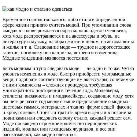
Временное господство какого–либо стиля в определенной
сфере жизни принято считать модой. При упоминании слова
«мода» в голове рождается образ хорошо одетого человека,
хотя мода распространяется и на аксессуары и обувь, на
литературу и музыку, на образ жизни в целом, на автомашины
и жилье и т. д. Следование моде — трудное и дорогостоящее
занятие, поскольку она капризна, ветрена и изменчива.
Модные тенденции меняются постоянно.
Быть модным и тупо следовать моде — не одно и то же. Чутко
уловить изменения в моде, быстро приобрести ультрамодные
вещи, подобрать соответствующие им аксессуары, сочетаемые
с ними комплекты – сложная процедура, требующая
многократного повторения в течение года. Модельеры,
стилисты, визажисты и имиджмейкеры, создающие моду, хотя
бы четыре раза в год меняют наше представление о модных
цветовых гаммах, материалах и тканях, форме вещей, фасоне
и крое, отделке. Стоит ли тратить время и деньги в погоне за
новинками или следовать своему стилю, каждый решает сам.
Моде посвящено огромное количество периодических
изданий, модных или глянцевых журналов, и все они
рассказывают, как модно одеваться.