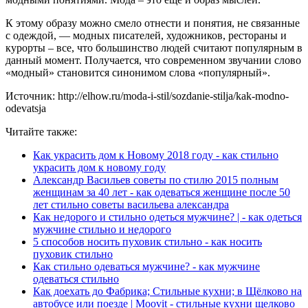
К этому образу можно смело отнести и понятия, не связанные
с одеждой, — модных писателей, художников, рестораны и
курорты – все, что большинство людей считают популярным в
данный момент. Получается, что современном звучании слово
«модный» становится синонимом слова «популярный».
Источник: http://elhow.ru/moda-i-stil/sozdanie-stilja/kak-modno-
odevatsja
Читайте также:
Как украсить дом к Новому 2018 году - как стильно
украсить дом к новому году
Александр Васильев советы по стилю 2015 полным
женщинам за 40 лет - как одеваться женщине после 50
лет стильно советы васильева александра
Как недорого и стильно одеться мужчине? | - как одеться
мужчине стильно и недорого
5 способов носить пуховик стильно - как носить
пуховик стильно
Как стильно одеваться мужчине? - как мужчине
одеваться стильно
Как доехать до Фабрика; Стильные кухни; в Щёлково на
автобусе или поезде | Moovit - стильные кухни щелково