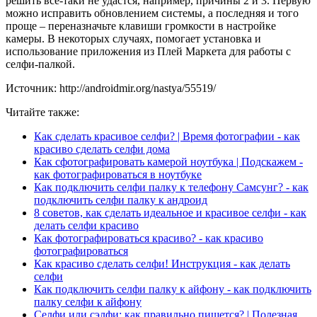
решить всё-таки не удастся, например, причины 2 и 3. Первую
можно исправить обновлением системы, а последняя и того
проще – переназначьте клавиши громкости в настройке
камеры. В некоторых случаях, помогает установка и
использование приложения из Плей Маркета для работы с
селфи-палкой.
Источник: http://androidmir.org/nastya/55519/
Читайте также:
Как сделать красивое селфи? | Время фотографии - как
красиво сделать селфи дома
Как сфотографировать камерой ноутбука | Подскажем -
как фотографироваться в ноутбуке
Как подключить селфи палку к телефону Самсунг? - как
подключить селфи палку к андроид
8 советов, как сделать идеальное и красивое селфи - как
делать селфи красиво
Как фотографироваться красиво? - как красиво
фотографироваться
Как красиво сделать селфи! Инструкция - как делать
селфи
Как подключить селфи палку к айфону - как подключить
палку селфи к айфону
Селфи или сэлфи: как правильно пишется? | Полезная