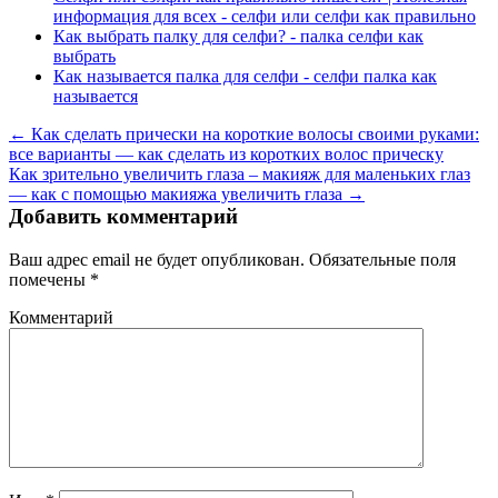
информация для всех - селфи или селфи как правильно
Как выбрать палку для селфи? - палка селфи как
выбрать
Как называется палка для селфи - селфи палка как
называется
← Как сделать прически на короткие волосы своими руками:
все варианты — как сделать из коротких волос прическу
Как зрительно увеличить глаза – макияж для маленьких глаз
— как с помощью макияжа увеличить глаза →
Добавить комментарий
Ваш адрес email не будет опубликован.
Обязательные поля
помечены
*
Комментарий