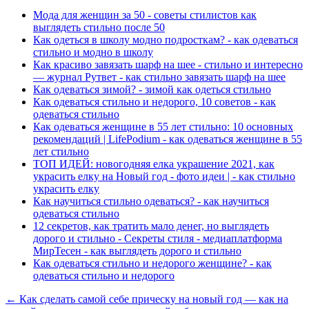
Мода для женщин за 50 - советы стилистов как
выглядеть стильно после 50
Как одеться в школу модно подросткам? - как одеваться
стильно и модно в школу
Как красиво завязать шарф на шее - стильно и интересно
— журнал Рутвет - как стильно завязать шарф на шее
Как одеваться зимой? - зимой как одеться стильно
Как одеваться стильно и недорого, 10 советов - как
одеваться стильно
Как одеваться женщине в 55 лет стильно: 10 основных
рекомендаций | LifePodium - как одеваться женщине в 55
лет стильно
ТОП ИДЕЙ: новогодняя елка украшение 2021, как
украсить елку на Новый год - фото идеи | - как стильно
украсить елку
Как научиться стильно одеваться? - как научиться
одеваться стильно
12 секретов, как тратить мало денег, но выглядеть
дорого и стильно - Секреты стиля - медиаплатформа
МирТесен - как выглядеть дорого и стильно
Как одеваться стильно и недорого женщине? - как
одеваться стильно и недорого
← Как сделать самой себе прическу на новый год — как на