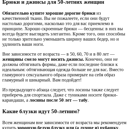
Брюки и джинсы для 50-летних женщин
Обязательно купите хорошие дорогие брюки
из
качественной ткани. Вы не пожалеете, если они будут
настолько дорогими, насколько это для вас приемлемо в
принципе. Хорошо скроенные брюки — бесценны: в них вы
всегда будете выглядеть элегантно. Кроме того, они способны
не только зрительно уменьшить ширину ваших бедер, но и
удлинить ваши ноги.
Вне зависимости от возраста — в 50, 60, 70 и в 80 лет —
женщины смело могут носить джинсы.
Конечно, они не
должны обтягивать формы, даже если последние близки к
идеальным: обтягивающая одежда больше не для вас. Вместо
гламурного сексуального образа примерьте на себя образ
гламурный и шикарный. Вам подойдет!
Из предыдущего абзаца следует, что лосины также следует
приберечь для спортзала. Даже с туниками носите брюки-
карандаши, а
лосины после 50 лет — табу
.
Какие блузки идут 50-летним?
Всем женщинам вне зависимости от возраста мы рекомендуем
купить
хорошую белую блузку или (а лучше и) рубашку
.