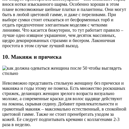
внося нотки изысканного шарма. Особенно хороши в этом
плане всевозможные шейные платки и палантины. Они могут
быть в любой цветовой гамме, и даже с переливами. При
выборе сумки стоит отказаться от бесформенных торб и
отдать предпочтение элегантным моделям с четкими
линиями. Что касается бижутерии, то тут работает правило –
лучше одно изящное украшение, чем десяток массивных,
щедро декорированных стразами и бисером. Лаконичная
простота в этом случае лучший выход.
10. Макияж и прическа
Невозможно представить стильную женщину без прически и
макияжа и годы этому не помеха. Есть множество роскошных
стрижек, делающих женщин зрелого возраста визуально
моложе, а современные краски для волос щадяще действуют
на локоны, скрывая седину. Добавит привлекательности и
грамотный макияж – максимально естественный, в спокойной
цветовой гамме. Также не стоит пренебрегать уходом за
кожей. Ее следует подпитывать кремами с коллагенами 2-3
раза в неделю.