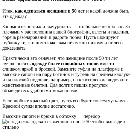
Итак,
как одеваться женщине в 50 лет
и какой должна быть
эта одежда?
Запомните: эпатаж и вычурность — это больше не про вас. За
плечами у вас половина вашей биографии, взлеты и падения,
горечь разочарований и радость побед. Пусть шокируют
публику те, кто помоложе: вам не нужно никому и ничего
доказывать.
Практически это означает, что женщине после 50-ти лет
лучше носить
одежду более спокойных тонов
вместо
слишком яркой и броской. Замените туфли на платформе и
высокие сапоги на пару ботинок и туфель на среднем каблуке
и на плоской подошве, например, на классические лодочки и
женственные балетки. Для долгих пеших прогулок
обзаведитесь удобными мокасинами.
Если любите красный цвет, пусть его будет совсем чуть-чуть.
Красной сумки вполне достаточно.
Высокие сапоги и брюки в обтяжку — перебор