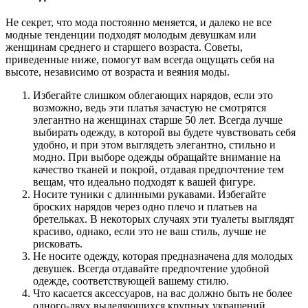
Не секрет, что мода постоянно меняется, и далеко не все
модные тенденции подходят молодым девушкам или
женщинам среднего и старшего возраста. Советы,
приведенные ниже, помогут вам всегда ощущать себя на
высоте, независимо от возраста и веяния моды.
Избегайте слишком облегающих нарядов, если это
возможно, ведь эти платья зачастую не смотрятся
элегантно на женщинах старше 50 лет. Всегда лучше
выбирать одежду, в которой вы будете чувствовать себя
удобно, и при этом выглядеть элегантно, стильно и
модно. При выборе одежды обращайте внимание на
качество тканей и покрой, отдавая предпочтение тем
вещам, что идеально подходят к вашей фигуре.
Носите туники с длинными рукавами. Избегайте
броских нарядов через одно плечо и платьев на
бретельках. В некоторых случаях эти туалеты выглядят
красиво, однако, если это не ваш стиль, лучше не
рисковать.
Не носите одежду, которая предназначена для молодых
девушек. Всегда отдавайте предпочтение удобной
одежде, соответствующей вашему стилю.
Что касается аксессуаров, на вас должно быть не более
одного-двух выделяющихся крупных украшений.