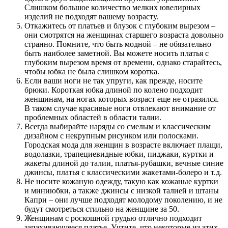
Слишком большое количество мелких ювелирных
изделий не подходят вашему возрасту.
Откажитесь от платьев и блузок с глубоким вырезом –
они смотрятся на женщинах старшего возраста довольно
странно. Помните, что быть модной – не обязательно
быть наиболее заметной. Вы можете носить платья с
глубоким вырезом время от времени, однако старайтесь,
чтобы юбка не была слишком коротка.
Если ваши ноги не так упруги, как прежде, носите
брюки. Короткая юбка длиной по колено подходит
женщинам, на ногах которых возраст еще не отразился.
В таком случае красивые ноги отвлекают внимание от
проблемных областей в области талии.
Всегда выбирайте наряды со смелым и классическим
дизайном с некрупным рисунком или полосками.
Городская мода для женщин в возрасте включает плащи,
водолазки, трапециевидные юбки, пиджаки, куртки и
жакеты длиной до талии, платья-рубашки, вечные синие
джинсы, платья с классическими жакетами-болеро и т.д.
Не носите кожаную одежду, такую как кожаные куртки
и миниюбки, а также джинсы с низкой талией и штаны
Капри – они лучше подходят молодому поколению, и не
будут смотреться стильно на женщине за 50.
Женщинам с роскошной грудью отлично подходит
запахивающееся платье. Учтите, что некоторые из этих