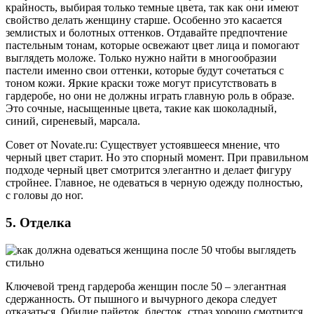
крайность, выбирая только темные цвета, так как они имеют
свойство делать женщину старше. Особенно это касается
землистых и болотных оттенков. Отдавайте предпочтение
пастельным тонам, которые освежают цвет лица и помогают
выглядеть моложе. Только нужно найти в многообразии
пастели именно свои оттенки, которые будут сочетаться с
тоном кожи. Яркие краски тоже могут присутствовать в
гардеробе, но они не должны играть главную роль в образе.
Это сочные, насыщенные цвета, такие как шоколадный,
синий, сиреневый, марсала.
Совет от Novate.ru: Существует устоявшееся мнение, что
черный цвет старит. Но это спорный момент. При правильном
подходе черный цвет смотрится элегантно и делает фигуру
стройнее. Главное, не одеваться в черную одежду полностью,
с головы до ног.
5. Отделка
Ключевой тренд гардероба женщин после 50 – элегантная
сдержанность. От пышного и вычурного декора следует
отказаться. Обилие пайеток, блесток, страз хорошо смотрится