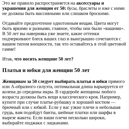
Это же правило распространяется на
аксессуары и
украшения для женщин от 50:
бусы, браслеты и иже с ними
не должны быть массивными или слишком броскими.
Отдавайте предпочтение однотонным вещам. Цвета могут
быть яркими и разными, главное, чтобы они были «вашими».
В 50 лет вы наверняка уже знаете, какие оттенки
подчеркивают блеск ваших глаз и выигрышно сочетаются с
вашим типом внешности, так что оставайтесь в этой цветовой
гамме!
Итак,
что носить женщине 50 лет?
Платья и юбки для женщин 50 лет
Женщинам за 50 следует выбирать платья и юбки
прямого
или А-образного силуэта, оптимальная длина варьируется от
колена до середины икры. В гардеробе женщины любого
возраста должны быть вещи классического кроя. Например,
купите при случае платье-рубашку и хороший костюм —
брючный или с юбкой. Если у вас узкие плечи и небольшая
грудь, вам подойдут банты, шейные платки или шарфы в
вырезе жакета. Если ваши плечи несколько широки,
выбирайте пиджаки с лацканами.