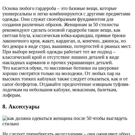
Основа любого гардероба – это базовые вещи, которые
универсальны и легко комбинируются с другими предметами
одежды. Они служат своеобразным фундаментом для
создания различных образов. Женщинам за 50 стилисты
рекомендуют сделать основой гардероба такие вещи, как
светлая блуза, классическая юбка-карандаш, прямые брюки
лаконичного кроя, жакет, кардиган, и, конечно, джинсы, но
без декора в виде страз, вышивки, потертостей и рваных мест.
При выборе верхней одежды работает тот же подход –
классический крой и отсутствие лишних деталей в виде
накладных карманов и прочих украшающих деталей.
Что касается обуви, то массивные ботинки на шнуровке
хорошо смотрятся только на молодежи. От любых пар на
высоких тонких каблуках также следует отказаться, как и от
сапог-ботфортов. Отдавайте предпочтение изящным туфлям-
лодочкам на небольшом каблуке, мокасинам, балеткам,
лоферам.
8. Аксессуары
Не следует пренебрегать аксессуарами – они оживляют образ,