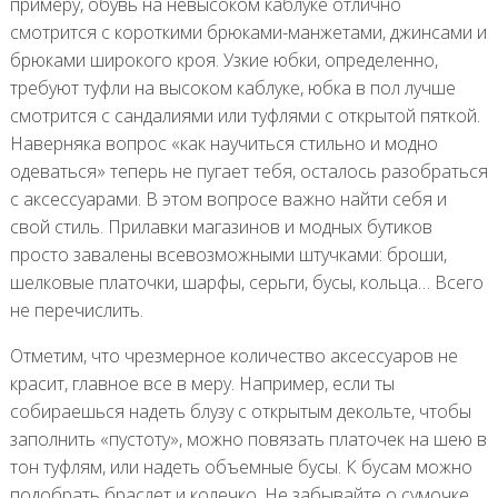
примеру, обувь на невысоком каблуке отлично
смотрится с короткими брюками-манжетами, джинсами и
брюками широкого кроя. Узкие юбки, определенно,
требуют туфли на высоком каблуке, юбка в пол лучше
смотрится с сандалиями или туфлями с открытой пяткой.
Наверняка вопрос «как научиться стильно и модно
одеваться» теперь не пугает тебя, осталось разобраться
с аксессуарами. В этом вопросе важно найти себя и
свой стиль. Прилавки магазинов и модных бутиков
просто завалены всевозможными штучками: броши,
шелковые платочки, шарфы, серьги, бусы, кольца… Всего
не перечислить.
Отметим, что чрезмерное количество аксессуаров не
красит, главное все в меру. Например, если ты
собираешься надеть блузу с открытым декольте, чтобы
заполнить «пустоту», можно повязать платочек на шею в
тон туфлям, или надеть объемные бусы. К бусам можно
подобрать браслет и колечко. Не забывайте о сумочке,