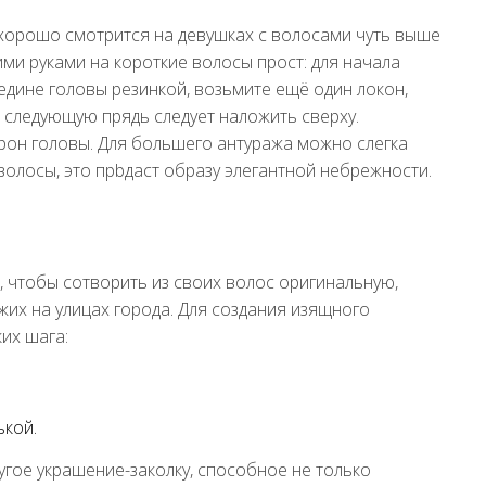
хорошо смотрится на девушках с волосами чуть выше
ми руками на короткие волосы прост: для начала
едине головы резинкой, возьмите ещё один локон,
 следующую прядь следует наложить сверху.
рон головы. Для большего антуража можно слегка
волосы, это прbдаст образу элегантной небрежности.
, чтобы сотворить из своих волос оригинальную,
их на улицах города. Для создания изящного
их шага:
ькой.
гое украшение-заколку, способное не только