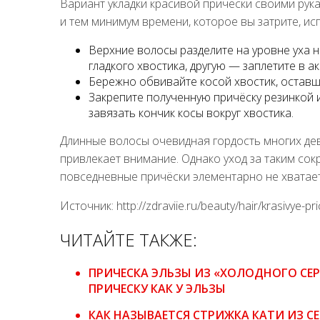
Вариант укладки красивой прически своими рук
и тем минимум времени, которое вы затрите, ис
Верхние волосы разделите на уровне уха н
гладкого хвостика, другую — заплетите в ак
Бережно обвивайте косой хвостик, оставш
Закрепите полученную причёску резинкой 
завязать кончик косы вокруг хвостика.
Длинные волосы очевидная гордость многих де
привлекает внимание. Однако уход за таким со
повседневные причёски элементарно не хватает
Источник: http://zdraviie.ru/beauty/hair/krasivye-pr
ЧИТАЙТЕ ТАКЖЕ:
ПРИЧЕСКА ЭЛЬЗЫ ИЗ «ХОЛОДНОГО СЕРД
ПРИЧЕСКУ КАК У ЭЛЬЗЫ
КАК НАЗЫВАЕТСЯ СТРИЖКА КАТИ ИЗ СЕ