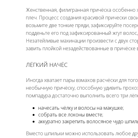
Женственная, филигранная причёска особенно 
плеч. Процесс создания красивой прически свои
возьмите две тонкие пряди, зафиксируйте посер
подденьте его под зафиксированный жгут волос,
Незатейливые махинации произвести с двух сто
завить плойкой незадействованные в причёске 
ЛЁГКИЙ НАЧЁС
Иногда хватает пары взмахов расчёски для того
необычную причёску, способную удивить прохож
помпадура достаточно выполнить всего три лёгк
начесать чёлку и волосы на макушке;
собрать все локоны вместе;
аккуратно закрепить волосяное чудо шпил
Вместо шпильки можно использовать любое дру