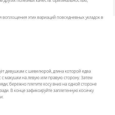
м других полезных качеств: оригинальностью,
я воплощения этих вариаций повседневных укладок в
дёт девушкам с шевелюрой, длина которой едва
с с макушки на левую или правую сторону. Затем
яди, бережно плетите косу вниз на одной стороне
ади. В конце зафиксируйте заплетенную косичку
и.