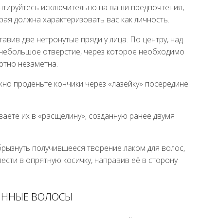
нтируйтесь исключительно на ваши предпочтения,
рая должна характеризовать вас как личность.
тавив две нетронутые пряди у лица. По центру, над
 небольшое отверстие, через которое необходимо
ютно незаметна.
ежно проденьте кончики через «лазейку» посередине
ваете их в «расщелину», созданную ранее двумя
брызнуть получившееся творение лаком для волос,
ести в опрятную косичку, направив её в сторону
ИННЫЕ ВОЛОСЫ