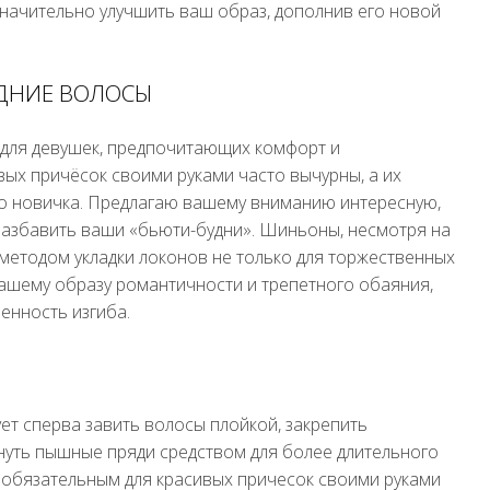
значительно улучшить ваш образ, дополнив его новой
ЕДНИЕ ВОЛОСЫ
 для девушек, предпочитающих комфорт и
вых причёсок своими руками часто вычурны, а их
о новичка. Предлагаю вашему вниманию интересную,
разбавить ваши «бьюти-будни». Шиньоны, несмотря на
методом укладки локонов не только для торжественных
вашему образу романтичности и трепетного обаяния,
енность изгиба.
ет сперва завить волосы плойкой, закрепить
нуть пышные пряди средством для более длительного
необязательным для красивых причесок своими руками