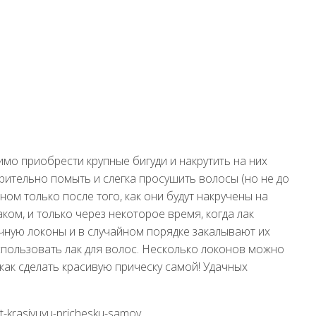
мо приобрести крупные бигуди и накрутить на них
рительно помыть и слегка просушить волосы (но не до
м только после того, как они будут накручены на
ом, и только через некоторое время, когда лак
учную локоны и в случайном порядке закалывают их
пользовать лак для волос. Несколько локонов можно
как сделать красивую прическу самой! Удачных
at-krasivuyu-prichesku-samoy