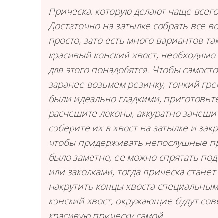
Прическа, которую делают чаще всего 
Достаточно на затылке собрать все в
просто, зато есть много вариантов та
красивый конский хвост, необходимо 
для этого понадобятся. Чтобы самост
заранее возьмем резинку, тонкий гре
были идеально гладкими, приготовьт
расчешите локоны, аккуратно зачешит
соберите их в хвост на затылке и за
чтобы придерживать непослушные пря
было заметно, ее можно спрятать под
или заколками, тогда прическа станет
накрутить концы хвоста специальны
конский хвост, окружающие будут сове
красивую прическу самой.