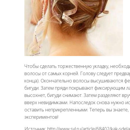
Чтобы сделать торжественную укладку, необходи
волосы от самых корней. Голову следует предва
конца). Окончательно волосы высушиваются фено
бигуди. Затем пряди покрывают фиксирующим лак
высохнет, бигуди снимают. Затем разделяют вр
вверх невидимками. Напоследок снова нужно ис
оставить неприкрепленными. Теперь вы знаете, 
экспериментов!
Источник: http://www.syl.ru/article/68402/kak-sdel