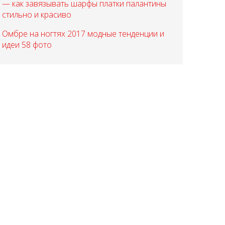
— как завязывать шарфы платки палантины
стильно и красиво
Омбре на ногтях 2017 модные тенденции и
идеи 58 фото