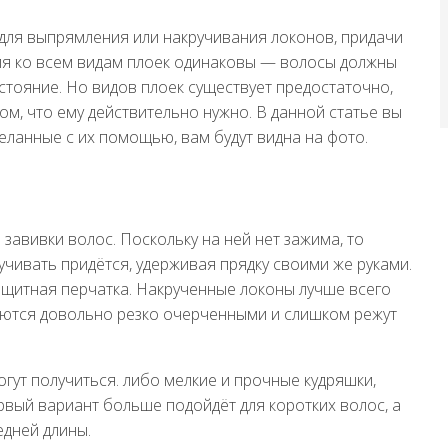
для выпрямления или накручивания локонов, придачи
ия ко всем видам плоек одинаковы — волосы должны
стояние. Но видов плоек существует предостаточно,
ом, что ему действительно нужно. В данной статье вы
деланные с их помощью, вам будут видна на фото.
завивки волос. Поскольку на ней нет зажима, то
чивать придётся, удерживая прядку своими же руками.
защитная перчатка. Накрученные локоны лучше всего
учаются довольно резко очерченными и слишком режут
огут получиться. либо мелкие и прочные кудряшки,
рвый вариант больше подойдёт для коротких волос, а
едней длины.