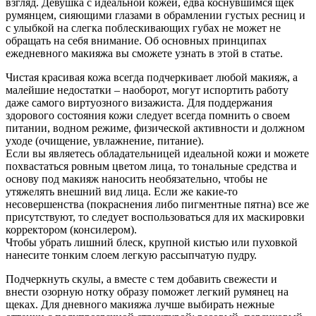
взгляд. Девушка с идеальной кожей, едва коснувшимся щек
румянцем, сияющими глазами в обрамлении густых ресниц и
с улыбкой на слегка поблескивающих губах не может не
обращать на себя внимание. Об основных принципах
ежедневного макияжа вы сможете узнать в этой в статье.
Чистая красивая кожа всегда подчеркивает любой макияж, а
малейшие недостатки – наоборот, могут испортить работу
даже самого виртуозного визажиста. Для поддержания
здорового состояния кожи следует всегда помнить о своем
питании, водном режиме, физической активности и должном
уходе (очищение, увлажнение, питание).
Если вы являетесь обладательницей идеальной кожи и можете
похвастаться ровным цветом лица, то тональные средства и
основу под макияж наносить необязательно, чтобы не
утяжелять внешний вид лица. Если же какие-то
несовершенства (покраснения либо пигментные пятна) все же
присутствуют, то следует воспользоваться для их маскировки
корректором (консилером).
Чтобы убрать лишний блеск, крупной кистью или пуховкой
нанесите тонким слоем легкую рассыпчатую пудру.
Подчеркнуть скулы, а вместе с тем добавить свежести и
внести озорную нотку образу поможет легкий румянец на
щеках. Для дневного макияжа лучше выбирать нежные