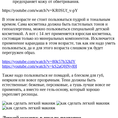
предохраняет кожу от обветривания.
https://youtube.com/watch?v=KR0SUf_v-pY
В этом возрасте не стоит пользоваться пудрой и тональным
кремом. Сама косметика должна быть пастельных тонов и
гипоаллергенна, можно пользоваться специальной детской
косметикой. А вот с 14 лет применяется взрослая косметика,
состоящая только из минеральных компонентов. Исключается
применение карандаша в этом возрасте, так как им надо уметь
пользоваться, да и для этого возраста слишком уж будет
перегружен образ.
https://youtube.com/watch?v=80k57h32kIY
https://youtube.com/watch?v=kS2aQHNyI0I
Также надо пользоваться не помадой, а блеском для губ,
неярким или вовсе прозрачным. Тени должны быть
естественные: бежевые, персиковые, а тушь лучше вовсе не
применять, а вместо нее гель-основу, который хорошо
укрепляет ресницы.
Легкий макияж в школу поэтапно