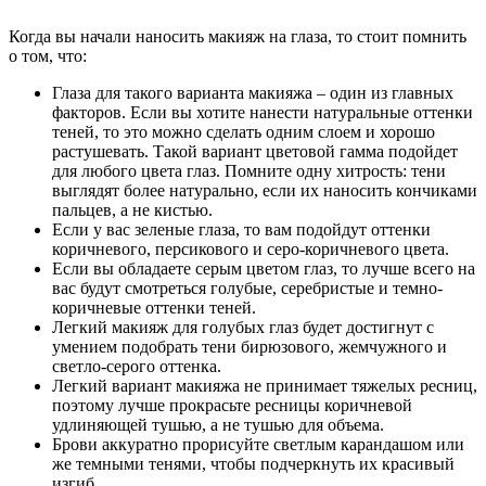
Когда вы начали наносить макияж на глаза, то стоит помнить
о том, что:
Глаза для такого варианта макияжа – один из главных
факторов. Если вы хотите нанести натуральные оттенки
теней, то это можно сделать одним слоем и хорошо
растушевать. Такой вариант цветовой гамма подойдет
для любого цвета глаз. Помните одну хитрость: тени
выглядят более натурально, если их наносить кончиками
пальцев, а не кистью.
Если у вас зеленые глаза, то вам подойдут оттенки
коричневого, персикового и серо-коричневого цвета.
Если вы обладаете серым цветом глаз, то лучше всего на
вас будут смотреться голубые, серебристые и темно-
коричневые оттенки теней.
Легкий макияж для голубых глаз будет достигнут с
умением подобрать тени бирюзового, жемчужного и
светло-серого оттенка.
Легкий вариант макияжа не принимает тяжелых ресниц,
поэтому лучше прокрасьте ресницы коричневой
удлиняющей тушью, а не тушью для объема.
Брови аккуратно прорисуйте светлым карандашом или
же темными тенями, чтобы подчеркнуть их красивый
изгиб.