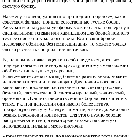
оттенки с полупрозрачной структурой: розовый, персиковый,
светлую бронзу.
На смену «тонкой, удивленно приподнятой бровке», как в
советском фильме, пришли естественные густые брови.
Аккуратную натуральную форму можно слегка подчеркнуть
специальными тенями или карандашом для бровей немного
темнее своего натурального цвета. Если ваши бровки
позволяют обойтись без подкрашивания, то можете только
слегка расчесать специальной щеточкой.
В дневном макияже акцентов особо не делаем, а только
подчеркиваем естественную красоту, поэтому смело можно
обойтись лишь тушью для ресниц.
Если желаете сделать взгляд более выразительным, можете
использовать тени или карандаш. Для подвижного века
выбирайте спокойные пастельные тона: светло-розовый,
бежевый, светло-зеленый, светло-сиреневый, золотистый,
бронзовый. Лучше остановить свой выбор на рассыпчатых
тенях, т.к. при нанесении они имеют более легкую
прозрачную текстуру. Следует помнить, что не должно быть
резких переходов и контрастов, для этого нужно хорошо
растушевывать тени, а некоторые визажисты советуют
использовать пальцы вместо кисточки.
Чтобы подчеркнуть глаз, по верхнему контуру роста ресниц