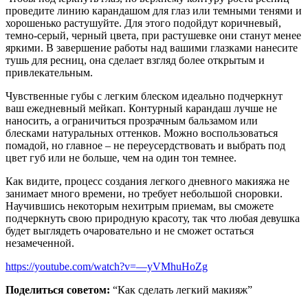
проведите линию карандашом для глаз или темными тенями и
хорошенько растушуйте. Для этого подойдут коричневый,
темно-серый, черный цвета, при растушевке они станут менее
яркими. В завершение работы над вашими глазками нанесите
тушь для ресниц, она сделает взгляд более открытым и
привлекательным.
Чувственные губы с легким блеском идеально подчеркнут
ваш ежедневный мейкап. Контурный карандаш лучше не
наносить, а ограничиться прозрачным бальзамом или
блесками натуральных оттенков. Можно воспользоваться
помадой, но главное – не переусердствовать и выбрать под
цвет губ или не больше, чем на один тон темнее.
Как видите, процесс создания легкого дневного макияжа не
занимает много времени, но требует небольшой сноровки.
Научившись некоторым нехитрым приемам, вы сможете
подчеркнуть свою природную красоту, так что любая девушка
будет выглядеть очаровательно и не сможет остаться
незамеченной.
https://youtube.com/watch?v=—yVMhuHoZg
Поделиться советом:
“Как сделать легкий макияж”