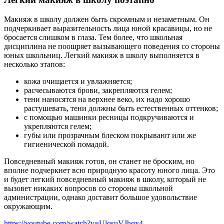
Макияж в школу должен быть скромным и незаметным. Он
подчеркивает выразительность лица юной красавицы, но не
бросается слишком в глаза. Тем более, что школьная
дисциплина не поощряет вызывающего поведения со стороны
юных школьниц. Легкий макияж в школу выполняется в
несколько этапов:
кожа очищается и увлажняется;
расчесываются брови, закрепляются гелем;
тени наносятся на верхнее веко, их надо хорошо
растушевать, тени должны быть естественных оттенков;
с помощью машинки ресницы подкручиваются и
укрепляются гелем;
губы или прозрачным блеском покрывают или же
гигиенической помадой.
Повседневный макияж готов, он станет не броским, но
вполне подчеркнет всю природную красоту юного лица. Это
и будет легкий повседневный макияж в школу, который не
вызовет никаких вопросов со стороны школьной
администрации, однако доставит большое удовольствие
окружающим.
https://youtube.com/watch?v=UlqsuVJhqx4