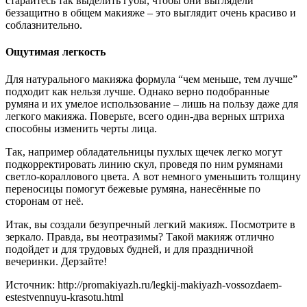
старайтесь так выделить губы, чтобы они выглядели
беззащитно в общем макияже – это выглядит очень красиво и
соблазнительно.
Ощутимая легкость
Для натурального макияжа формула “чем меньше, тем лучше”
подходит как нельзя лучше. Однако верно подобранные
румяна и их умелое использование – лишь на пользу даже для
легкого макияжа. Поверьте, всего один-два верных штриха
способны изменить черты лица.
Так, например обладательницы пухлых щечек легко могут
подкорректировать линию скул, проведя по ним румянами
светло-кораллового цвета. А вот немного уменьшить толщину
переносицы помогут бежевые румяна, нанесённые по
сторонам от неё.
Итак, вы создали безупречный легкий макияж. Посмотрите в
зеркало. Правда, вы неотразимы? Такой макияж отлично
подойдет и для трудовых будней, и для праздничной
вечеринки. Дерзайте!
Источник: http://promakiyazh.ru/legkij-makiyazh-vossozdaem-
estestvennuyu-krasotu.html