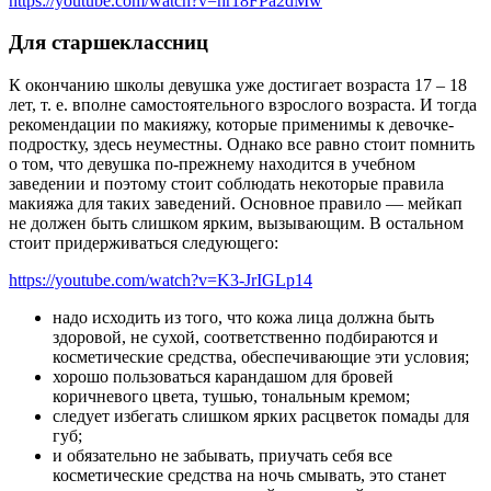
https://youtube.com/watch?v=hr18FPa2dMw
Для старшеклассниц
К окончанию школы девушка уже достигает возраста 17 – 18
лет, т. е. вполне самостоятельного взрослого возраста. И тогда
рекомендации по макияжу, которые применимы к девочке-
подростку, здесь неуместны. Однако все равно стоит помнить
о том, что девушка по-прежнему находится в учебном
заведении и поэтому стоит соблюдать некоторые правила
макияжа для таких заведений. Основное правило — мейкап
не должен быть слишком ярким, вызывающим. В остальном
стоит придерживаться следующего:
https://youtube.com/watch?v=K3-JrIGLp14
надо исходить из того, что кожа лица должна быть
здоровой, не сухой, соответственно подбираются и
косметические средства, обеспечивающие эти условия;
хорошо пользоваться карандашом для бровей
коричневого цвета, тушью, тональным кремом;
следует избегать слишком ярких расцветок помады для
губ;
и обязательно не забывать, приучать себя все
косметические средства на ночь смывать, это станет