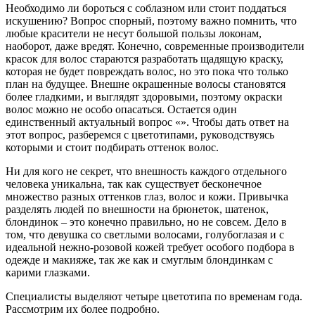
Необходимо ли бороться с соблазном или стоит поддаться
искушению? Вопрос спорный, поэтому важно помнить, что
любые красители не несут большой пользы локонам,
наоборот, даже вредят. Конечно, современные производители
красок для волос стараются разработать щадящую краску,
которая не будет повреждать волос, но это пока что только
план на будущее. Внешне окрашенные волосы становятся
более гладкими, и выглядят здоровыми, поэтому окраски
волос можно не особо опасаться. Остается один
единственный актуальный вопрос «». Чтобы дать ответ на
этот вопрос, разберемся с цветотипами, руководствуясь
которыми и стоит подбирать оттенок волос.
Ни для кого не секрет, что внешность каждого отдельного
человека уникальна, так как существует бесконечное
множество разных оттенков глаз, волос и кожи. Привычка
разделять людей по внешности на брюнеток, шатенок,
блондинок – это конечно правильно, но не совсем. Дело в
том, что девушка со светлыми волосами, голубоглазая и с
идеальной нежно-розовой кожей требует особого подбора в
одежде и макияже, так же как и смуглым блондинкам с
карими глазками.
Специалисты выделяют четыре цветотипа по временам года.
Рассмотрим их более подробно.