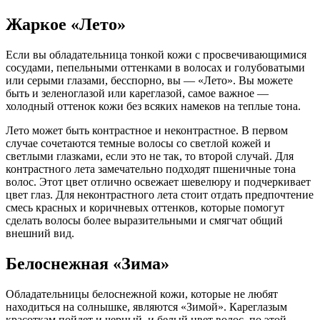
Жаркое «Лето»
Если вы обладательница тонкой кожи с просвечивающимися
сосудами, пепельными оттенками в волосах и голубоватыми
или серыми глазами, бесспорно, вы — «Лето». Вы можете
быть и зеленоглазой или кареглазой, самое важное —
холодный оттенок кожи без всяких намеков на теплые тона.
Лето может быть контрастное и неконтрастное. В первом
случае сочетаются темные волосы со светлой кожей и
светлыми глазками, если это не так, то второй случай. Для
контрастного лета замечательно подходят пшеничные тона
волос. Этот цвет отлично освежает шевелюру и подчеркивает
цвет глаз. Для неконтрастного лета стоит отдать предпочтение
смесь красных и коричневых оттенков, которые помогут
сделать волосы более выразительными и смягчат общий
внешний вид.
Белоснежная «Зима»
Обладательницы белоснежной кожи, которые не любят
находиться на солнышке, являются «Зимой». Кареглазым
красоткам пойдет и черный, и белый цвет волос, по этой