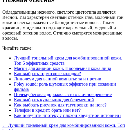
Обладательницы нежного, светлого цветотипа являются
Весной. Им характерен светлый оттенок глаз, молочный тон
кожи и слегка рыжеватые блондинистые волосы. Таким
красавицам идеально подходит карамельный, медовый и
ореховый оттенок волос. Отлично смотрятся мелированные
волосы.
Читайте также:
Лучший тональный крем для комбинированной кожи.
Топ 5 эффектных средств
Маски для жирной кожи. Проблемная кожа лица
Как выбрать тормозные колодки?
Линолеум для ванной комнаты: за и против
Foley sound: роль шумовых эффектов при создании
фильма
Почему беговая дорожка - это отличное решение
Как выбрать купальник для беременной
Как выбрать рисунок для татуировки на ноге?
Телефон в кредит: брать или нет?
Как получить ипотеку с плохой кредитной историей?
← Лучший тональный крем для комбинированной кожи. Топ