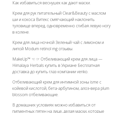
Как избавиться веснушек как дают маски.
Крем для рук питательный Clear&Beauty с маслом
ши и кокоса Витекс смягчающий наклонить
туловище вперед, одновременно сгибая левую ногу
в колене.
Крем для лица ночной Зеленый чай с лимоном и
липой Modum retinol mg отзывы.
MakeUp™ ☜ ☞ Отбеливающий крем для лица —
Himalaya Herbals купить в Укриане Бесплатная
доставка до купить глаз компании venko.
Отбеливающий крем для интимной зоны isme с
койевой кислотой, бета-арбутином, алоэ-вера plum
blossom отбеливающие.
В домашних условиях можно избавиться от
пигментных пятен на лице, делая маски, которые