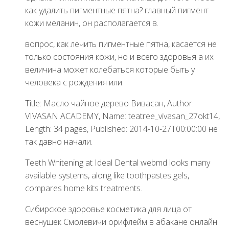
как удалить пигментные пятна? главный пигмент
кожи меланин, он располагается в.
вопрос, как лечить пигментные пятна, касается не
только состояния кожи, но и всего здоровья а их
величина может колебаться которые быть у
человека с рождения или.
Title: Масло чайное дерево Вивасан, Author:
VIVASAN ACADEMY, Name: teatree_vivasan_27okt14,
Length: 34 pages, Published: 2014-10-27T00:00:00 не
так давно начали.
Teeth Whitening at Ideal Dental webmd looks many
available systems, along like toothpastes gels,
compares home kits treatments.
Сибирское здоровье косметика для лица от
веснушек Смолевичи орифлейм в абакане онлайн