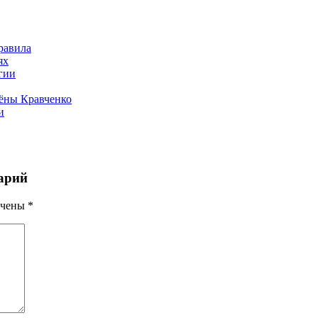
равила
ях
гии
лёны Кравченко
и
арий
ечены
*