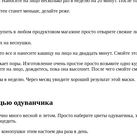
. Наносите на лицо несколько раз в неделю на 20 минут. После 
тен станет меньше, делайте реже.
упить в любом продуктовом магазине просто отварите свежие ли
х на веснушки.
о все и нанесите кашицу на лицо на двадцать минут. Смойте эт
жает поры. Изготовление очень простое просто возьмите одно ку
е на лицо, дождитесь, пока она высохнет. После чего смойте см
за в неделю. Через месяц увидите хороший результат этой маски.
ощью одуванчика
чно много весной и летом. Просто наберите цветы одуванчика, 
оцедить.
 конопушки этим настоем два раза в день.