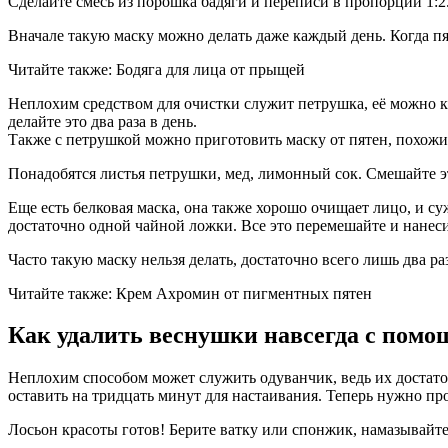
Сделайте смесь из порошка бадяги и переписи в пропорции 1:2
Вначале такую маску можно делать даже каждый день. Когда пя
Читайте также: Бодяга для лица от прыщей
Неплохим средством для очистки служит петрушка, её можно к
делайте это два раза в день.
Также с петрушкой можно приготовить маску от пятен, похожи
Понадобятся листья петрушки, мед, лимонный сок. Смешайте эт
Еще есть белковая маска, она также хорошо очищает лицо, и су
достаточно одной чайной ложки. Все это перемешайте и нанесит
Часто такую маску нельзя делать, достаточно всего лишь два ра
Читайте также: Крем Ахромин от пигментных пятен
Как удалить веснушки навсегда с пом
Неплохим способом может служить одуванчик, ведь их достато
оставить на тридцать минут для настаивания. Теперь нужно пр
Лосьон красоты готов! Берите ватку или спонжик, намазывайте