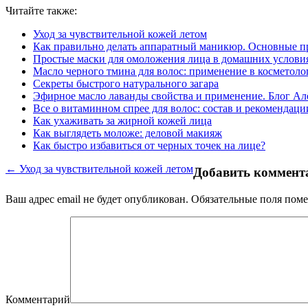
Читайте также:
Уход за чувствительной кожей летом
Как правильно делать аппаратный маникюр. Основные п
Простые маски для омоложения лица в домашних услови
Масло черного тмина для волос: применение в косметоло
Секреты быстрого натурального загара
Эфирное масло лаванды свойства и применение. Блог А
Все о витаминном спрее для волос: состав и рекомендаци
Как ухаживать за жирной кожей лица
Как выглядеть моложе: деловой макияж
Как быстро избавиться от черных точек на лице?
← Уход за чувствительной кожей летом
Добавить коммент
Ваш адрес email не будет опубликован.
Обязательные поля пом
Комментарий