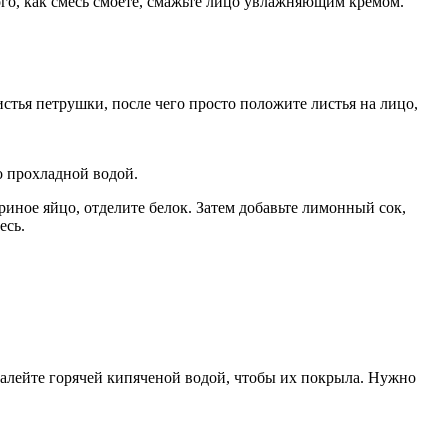
того, как смесь смоете, смажьте лицо увлажняющим кремом.
стья петрушки, после чего просто положите листья на лицо,
о прохладной водой.
риное яйцо, отделите белок. Затем добавьте лимонный сок,
есь.
залейте горячей кипяченой водой, чтобы их покрыла. Нужно