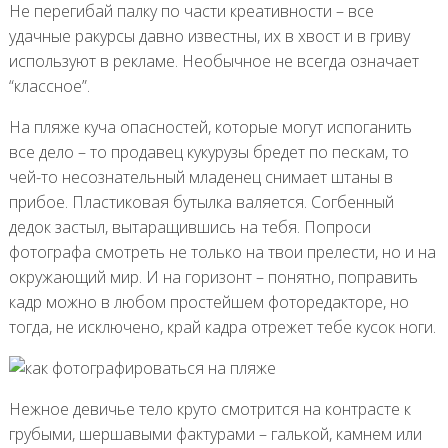
Не перегибай палку по части креативности – все
удачные ракурсы давно известны, их в хвост и в гриву
используют в рекламе. Необычное не всегда означает
“классное”.
На пляже куча опасностей, которые могут испоганить
все дело – то продавец кукурузы бредет по пескам, то
чей-то несознательный младенец снимает штаны в
прибое. Пластиковая бутылка валяется. Согбенный
дедок застыл, вытаращившись на тебя. Попроси
фотографа смотреть не только на твои прелести, но и на
окружающий мир. И на горизонт – понятно, поправить
кадр можно в любом простейшем фоторедакторе, но
тогда, не исключено, край кадра отрежет тебе кусок ноги.
Нежное девичье тело круто смотрится на контрасте к
грубыми, шершавыми фактурами – галькой, камнем или