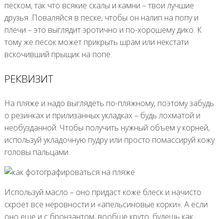
песком, так что всякие скалы и камни – твои лучшие
друзья. Поваляйся в песке, чтобы он налип на попу и
плечи – это выглядит эротично и по-хорошему дико. К
тому же песок может прикрыть шрам или некстати
вскочивший прыщик на попе.
РЕКВИЗИТ
На пляже и надо выглядеть по-пляжному, поэтому забудь
о резинках и прилизанных укладках – будь лохматой и
необузданной. Чтобы получить нужный объем у корней,
используй укладочную пудру или просто помассируй кожу
головы пальцами.
Используй масло – оно придаст коже блеск и начисто
скроет все неровности и «апельсиновые корки». А если
оно еще и с бронзантом, вообще круто, будешь как