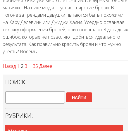
Брови-ниточки уже много лет считаются дурным тоном в
макияже. На пике моды – густые, широкие брови. В
погоне за трендами девушки пытаются быть похожими
на Кару Делевинь или Джиджи Хадид. Усердно осваивая
технику оформления бровей, они совершают 8 досадных
ошибок, которые не позволяют добиться идеального
результата. Как правильно красить брови и что нужно
учесть? Восемь…
Назад
1
2
3
…
35
Далее
ПОИСК:
НАЙТИ
РУБРИКИ: