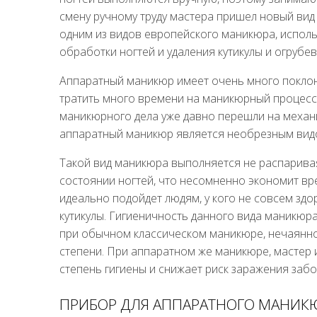
смену ручному труду мастера пришел новый ви
одним из видов европейского маникюра, исполь
обработки ногтей и удаления кутикулы и огрубе
Аппаратный маникюр имеет очень много поклонни
тратить много времени на маникюрный процесс
маникюрного дела уже давно перешли на механи
аппаратный маникюр является необрезным видом
Такой вид маникюра выполняется не распаривая р
состоянии ногтей, что несомненно экономит вр
идеально подойдет людям, у кого не совсем здо
кутикулы. Гигиеничность данного вида маникюр
при обычном классическом маникюре, нечаянн
степени. При аппаратном же маникюре, мастер 
степень гигиены и снижает риск заражения заб
ПРИБОР ДЛЯ АППАРАТНОГО МАНИК