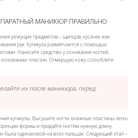
АППАРАТНЫЙ МАНИКЮР ПРАВИЛЬНО
ния режущих предметов – щипцов, кусачек или
ивания рук. Кутикула размягчается с помощью
лотами. Нанесите средство у основания ногтей,
 к основанию пластин. Отмершую кожу соскоблите
делайте их после маникюра, перед
ения кутикулы. Высушите ногти: влажные пластины легко
оррекции формы и придайте ногтям нужную длину.
тин была одинаковой на всех пальцах. Следующий этап –