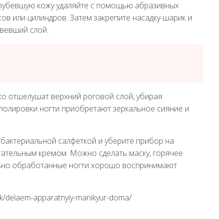
грубевшую кожу удаляйте с помощью абразивных
сов или цилиндров. Затем закрепите насадку-шарик и
овевший слой.
ко отшелушат верхний роговой слой, убирая
полировки ногти приобретают зеркальное сияние и
ибактериальной салфеткой и уберите прибор на
итательным кремом. Можно сделать маску, горячее
льно обработанные ногти хорошо воспринимают
ok/delaem-apparatnyiy-manikyur-doma/