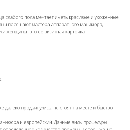
а слабого пола мечтает иметь красивые и ухоженные
нщины посещают мастера аппаратного маникюра,
уки женщины- это ее визитная карточка.
.
е далеко продвинулись, не стоят на месте и быстро
маникюра и европейский. Данные виды процедуры
 определенное количество времени. Теперь же, на