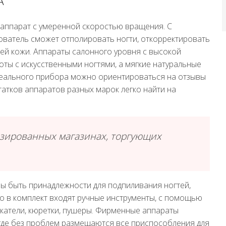
А
аппарат с умеренной скоростью вращения. С
ватель сможет отполировать ногти, откорректировать
шей кожи. Аппараты салонного уровня с высокой
ты с искусственными ногтями, а мягкие натуральные
идеального прибора можно ориентироваться на отзывы
татков аппаратов разных марок легко найти на
зированных магазинах, торгующих
ы быть принадлежности для подпиливания ногтей,
о в комплект входят ручные инструменты, с помощью
лкатели, кюретки, пушеры. Фирменные аппараты
 где без проблем размещаются все приспособления для