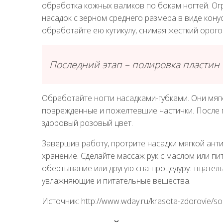
обработка кожных валиков по бокам ногтей. О
насадок с зерном среднего размера в виде кону
обработайте ею кутикулу, снимая жесткий орог
Последний этап – полировка пластин
Обработайте ногти насадками-губками. Они мяг
поврежденные и пожелтевшие частички. После 
здоровый розовый цвет.
Завершив работу, протрите насадки мягкой ант
хранение. Сделайте массаж рук с маслом или п
обертывание или другую спа-процедуру: тщате
увлажняющие и питательные вещества.
Источник: http://www.wday.ru/krasota-zdorovie/s