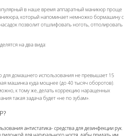
популярный в наше время аппаратный маникюр проще
маникюра, который напоминает немножко бормашину с
насадок позволит отшлифовать ноготь, отполировать
елятся на два вида:
р для домашнего использования не превышает 15
ная машинка куда мощнее (до 40 тысяч оборотов).
ожно, к тому же, делать коррекцию наращенных
ания такая задача будет «не по зубам».
Р?
льзования антистатика- средства для дезинфекции рук.
пилочкой для натурального ногтя, дабы придать им