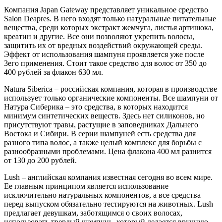
Компания Japan Gateway представляет уникальное средство
Salon Deapres. В него входят только натуральные питательные
вещества, среди которых экстракт жемчуга, листья артишока,
креатин и другие. Все они позволяют укрепить волосы,
защитить их от вредных воздействий окружающей среды.
Эффект от использования шампуня проявляется уже после
3его применения. Стоит такое средство для волос от 350 до
400 рублей за флакон 630 мл.
Natura Siberica – российская компания, которая в производстве
использует только органические компоненты. Все шампуни от
Натура Сиберика – это средства, в которых находится
минимум синтетических веществ. Здесь нет силиконов, но
присутствуют травы, растущие в заповедниках Дальнего
Востока и Сибири. В серии шампуней есть средства для
разного типа волос, а также целый комплекс для борьбы с
разнообразными проблемами. Цена флакона 400 мл разнится
от 130 до 200 рублей.
Lush – английская компания известная сегодня во всем мире.
Ее главным принципом является использование
исключительно натуральных компонентов, а все средства
перед выпуском обязательно тестируются на животных. Lush
предлагает девушкам, заботящимся о своих волосах,
использовать твердый шампунь, который делается вручную