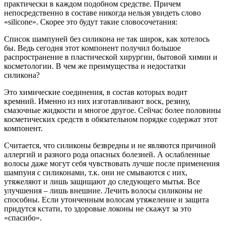
практически в каждом подобном средстве. Причем
непосредственно в составе никогда нельзя увидеть слово
«silicone». Скорее это будут такие словосочетания:
Список шампуней без силикона не так широк, как хотелось
бы. Ведь сегодня этот компонент получил большое
распространение в пластической хирургии, бытовой химии и
косметологии. В чем же преимущества и недостатки
силикона?
Это химические соединения, в состав которых водит
кремний. Именно из них изготавливают воск, резину,
смазочные жидкости и многое другое. Сейчас более половины
косметических средств в обязательном порядке содержат этот
компонент.
Считается, что силиконы безвредны и не являются причиной
аллергий и разного рода опасных болезней. А ослабленные
волосы даже могут себя чувствовать лучше после применения
шампуня с силиконами, т.к. они не смываются с них,
утяжеляют и лишь защищают до следующего мытья. Все
улучшения – лишь внешние. Лечить волосы силиконы не
способны. Если утонченным волосам утяжеление и защита
придутся кстати, то здоровые локоны не скажут за это
«спасибо».