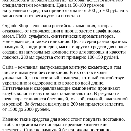
специалистами компании. Цена за 50-100 граммов
натурального средства придется отдать от 300 до 700 рублей в
зависимости от веса кусочка и состава.
Organic Shop – еще одна российская компания, которая
отказалась от использования в производстве парафиновых
масел, ГМО, сульфатов, синтетических ароматизаторов,
консервантов, а также силиконов. Целая серия разнообразных
шампуней, кондиционеров, масок и других средств для волос
создана из натуральных компонентов для здоровья и красоты
локонов. 280 мл средства стоит примерно 100-150 рублей.
Carita – компания, выпускающая элитную косметику, в том
числе и шампуни без силиконов. В их состав входит
уникальный, эксклюзивный комплекс, который способствует
укреплению и оздоровлению волос по всей длине.
Питательные и оздоравливающие компоненты проникают
вглубь волос и изнутри восстанавливают их. В результате
шевелюра становится блестящей, мягкой, гладкой, эластичной
и крепкой. За бутылек шампуня в 200 мл придется заплатить
от 1500 до 2000 рублей.
Именно такие средства для волос стоит покупать постоянно,
чтобы в организм не попадали вредные химические
элементы. Список шампуней без силикона постоянно