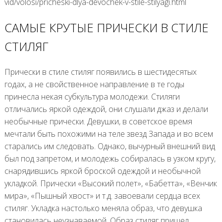
vid/volosi/pricheski-dlya-devochek-v-stile-stilyagi.html
САМЫЕ КРУТЫЕ ПРИЧЕСКИ В СТИЛЕ
СТИЛЯГ
Прически в стиле стиляг появились в шестидесятых
годах, а не свойственное направление в те годы
принесла некая субкультура молодежи. Стиляги
отличались яркой одеждой, они слушали джаз и делали
необычные прически. Девушки, в советское время
мечтали быть похожими на теле звезд Запада и во всем
старались им следовать. Однако, вычурный внешний вид
был под запретом, и молодежь собиралась в узком кругу,
снарядившись яркой броской одеждой и необычной
укладкой. Прически «Высокий полет», «Бабетта», «Венчик
мира», «Пышный хвост» и т.д. завоевали сердца всех
стиляг. Укладка настолько меняла образ, что девушка
становилась неузнаваемой. Образ стиляг пришел