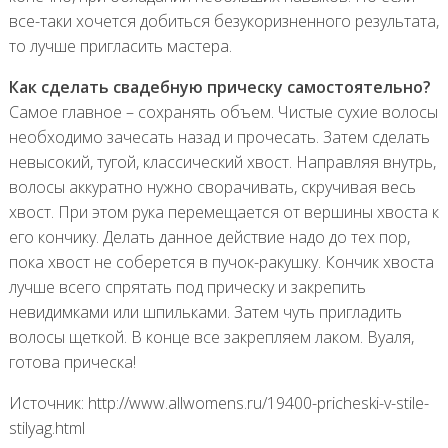
все-таки хочется добиться безукоризненного результата,
то лучше пригласить мастера.
Как сделать свадебную прическу самостоятельно?
Самое главное – сохранять объем. Чистые сухие волосы
необходимо зачесать назад и прочесать. Затем сделать
невысокий, тугой, классический хвост. Направляя внутрь,
волосы аккуратно нужно сворачивать, скручивая весь
хвост. При этом рука перемещается от вершины хвоста к
его кончику. Делать данное действие надо до тех пор,
пока хвост не соберется в пучок-ракушку. Кончик хвоста
лучше всего спрятать под прическу и закрепить
невидимками или шпильками. Затем чуть пригладить
волосы щеткой. В конце все закрепляем лаком. Вуаля,
готова прическа!
Источник: http://www.allwomens.ru/19400-pricheski-v-stile-
stilyag.html