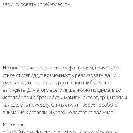
зафиксировать спрей-блеском..
Не бойтесь дать волю своим фантазиям, прически в
стиле стиляг дадут возможность реализовать ваши
смелые идеи. Позволят ярко и сногсшибательно
выглядеть. Для этого всего лишь нужно продумать до
деталей свой образ: обувь, макияж, аксессуары, наряд и
как сделать прическу. Стиль стиляг требует особого
внимания к деталям, и успех не заставит вас ждать!
Источник:
http://100strizhek.ru/prichesky/tematicheskye/vsegda-v-