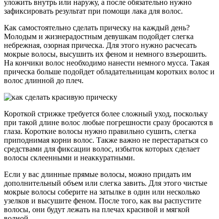
уложить внутрь или наружу, а после обязательно нужно
зафиксировать результат при помощи лака для волос.
Как самостоятельно сделать прическу на каждый день?
Молодым и жизнерадостным девушкам подойдет слегка
небрежная, озорная прическа. Для этого нужно расчесать
мокрые волосы, высушить их феном и немного взъерошить.
На кончики волос необходимо нанести немного мусса. Такая
прическа больше подойдет обладательницам коротких волос и
волос длинной до плеч.
Короткой стрижке требуется более сложный уход, поскольку
при такой длине волос любые погрешности сразу бросаются в
глаза. Короткие волосы нужно правильно сушить, слегка
приподнимая корни волос. Также важно не перестараться со
средствами для фиксации волос, избыток которых сделает
волосы склеенными и неаккуратными.
Если у вас длинные прямые волосы, можно придать им
дополнительный объем или слегка завить. Для этого чистые
мокрые волосы соберите на затылке в один или несколько
узелков и высушите феном. После того, как вы распустите
волосы, они будут лежать на плечах красивой и мягкой
волной.