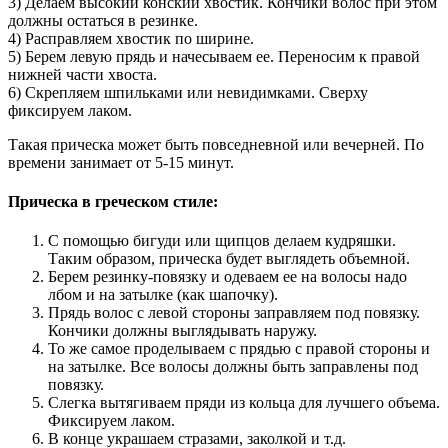
3) Делаем высокий конский хвостик. Кончики волос при этом
должны остаться в резинке.
4) Расправляем хвостик по ширине.
5) Берем левую прядь и начесываем ее. Переносим к правой
нижней части хвоста.
6) Скрепляем шпильками или невидимками. Сверху
фиксируем лаком.
Такая прическа может быть повседневной или вечерней. По
времени занимает от 5-15 минут.
Прическа в греческом стиле:
С помощью бигуди или щипцов делаем кудряшки.
Таким образом, прическа будет выглядеть объемной.
Берем резинку-повязку и одеваем ее на волосы надо
лбом и на затылке (как шапочку).
Прядь волос с левой стороны заправляем под повязку.
Кончики должны выглядывать наружу.
То же самое проделываем с прядью с правой стороны и
на затылке. Все волосы должны быть заправлены под
повязку.
Слегка вытягиваем пряди из кольца для лучшего объема.
Фиксируем лаком.
В конце украшаем стразами, заколкой и т.д.