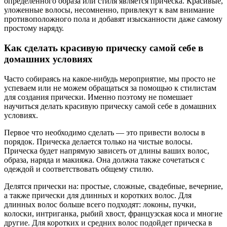
определенного образа или стиля является прическа. Красивые,
уложенные волосы, несомненно, привлекут к вам внимание
противоположного пола и добавят изысканности даже самому
простому наряду.
Как сделать красивую прическу самой себе в
домашних условиях
Часто собираясь на какое-нибудь мероприятие, мы просто не
успеваем или не можем обращаться за помощью к стилистам
для создания прически. Именно поэтому не помешает
научиться делать красивую прическу самой себе в домашних
условиях.
Первое что необходимо сделать — это привести волосы в
порядок. Прическа делается только на чистые волосы.
Прическа будет напрямую зависеть от длины ваших волос,
образа, наряда и макияжа. Она должна также сочетаться с
одеждой и соответствовать общему стилю.
Делятся прически на: простые, сложные, свадебные, вечерние,
а также прически для длинных и коротких волос. Для
длинных волос больше всего подходят: локоны, пучки,
колоски, интриганка, рыбий хвост, французская коса и многие
другие. Для коротких и средних волос подойдет прическа в