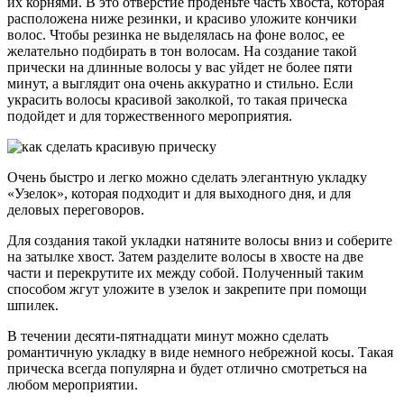
их корнями. В это отверстие проденьте часть хвоста, которая
расположена ниже резинки, и красиво уложите кончики
волос. Чтобы резинка не выделялась на фоне волос, ее
желательно подбирать в тон волосам. На создание такой
прически на длинные волосы у вас уйдет не более пяти
минут, а выглядит она очень аккуратно и стильно. Если
украсить волосы красивой заколкой, то такая прическа
подойдет и для торжественного мероприятия.
Очень быстро и легко можно сделать элегантную укладку
«Узелок», которая подходит и для выходного дня, и для
деловых переговоров.
Для создания такой укладки натяните волосы вниз и соберите
на затылке хвост. Затем разделите волосы в хвосте на две
части и перекрутите их между собой. Полученный таким
способом жгут уложите в узелок и закрепите при помощи
шпилек.
В течении десяти-пятнадцати минут можно сделать
романтичную укладку в виде немного небрежной косы. Такая
прическа всегда популярна и будет отлично смотреться на
любом мероприятии.