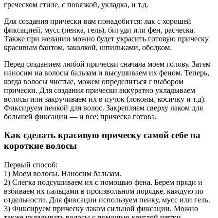
греческом стиле, с повязкой, укладка, и т.д.
Для создания прически вам понадобится: лак с хорошей
фиксацией, мусс (пенка, гель), бигуди или фен, расческа.
Также при желании можно будет украсить готовую прическу
красивым бантом, заколкой, шпильками, ободком.
Перед созданием любой прически сначала моем голову. Затем
наносим на волосы бальзам и высушиваем их феном. Теперь,
когда волосы чистые, можем определиться с выбором
прически. Для создания прически аккуратно укладываем
волосы или закручиваем их в пучок (локоны, косичку и т.д).
Фиксируем пенкой для волос. Закрепляем сверху лаком для
большей фиксации — и все: прическа готова.
Как сделать красивую прическу самой себе на
короткие волосы
Первый способ:
1) Моем волосы. Наносим бальзам.
2) Слегка подсушиваем их с помощью фена. Берем пряди и
взбиваем их пальцами в произвольном порядке, каждую по
отдельности. Для фиксации используем пенку, мусс или гель.
3) Фиксируем прическу лаком сильной фиксации. Можно
также укладывать волосы с помощью круглой щетки.