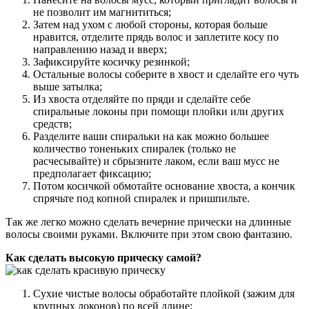
не позволит им магнититься;
Затем над ухом с любой стороны, которая больше
нравится, отделите прядь волос и заплетите косу по
направлению назад и вверх;
Зафиксируйте косичку резинкой;
Остальные волосы соберите в хвост и сделайте его чуть
выше затылка;
Из хвоста отделяйте по пряди и сделайте себе
спиральные локоны при помощи плойки или других
средств;
Разделите ваши спиральки на как можно большее
количество тоненьких спиралек (только не
расчесывайте) и сбрызните лаком, если ваш мусс не
предполагает фиксацию;
Потом косичкой обмотайте основание хвоста, а кончик
спрячьте под копной спиралек и пришпильте.
Так же легко можно сделать вечерние прически на длинные
волосы своими руками. Включите при этом свою фантазию.
Как сделать высокую прическу самой?
Сухие чистые волосы обработайте плойкой (зажим для
крупных локонов) по всей длине;