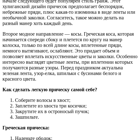
начале следующего будет популярен стиль гранж. Этот
хулиганский дизайн причесок предполагает беспорядок,
небрежные пряди, плюс какая-то изюминка в виде ленты или
необычной заколки. Согласитесь, такое можно делать на
разный манер хоть каждый день.
Второе модное направление — косы. Греческая коса, которая
начинается спереди сбоку и плетется по кругу на манер
колоска, только по всей длине косы, вплетенные пряди,
немного вытягивают, ослабляют. Это придает объем и
позволяет вплетать искусственные цветы и заколки. Особенно
интересно выглядят цветные ленты, при вплетении которых
получаются разные узоры. Перед праздником актуальна
зеленая лента, узор-елка, шпильки с бусинами белого и
красного цвета.
Как сделать легкую прическу самой себе?
Соберите волосы в хвост;
Заплетите из хвоста три косички;
Закрутите их в остроносый пучок;
Зашпильте.
Греческая прическа:
Наденьте ободок;