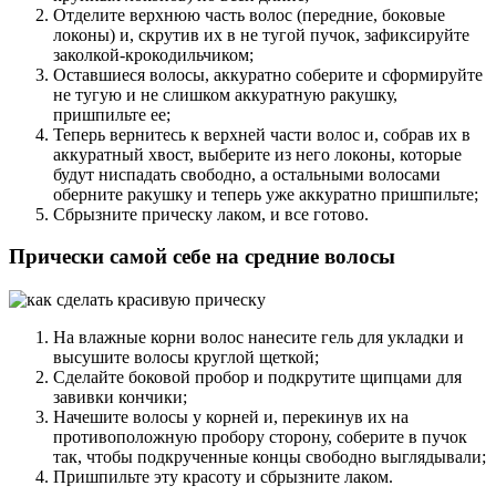
Отделите верхнюю часть волос (передние, боковые
локоны) и, скрутив их в не тугой пучок, зафиксируйте
заколкой-крокодильчиком;
Оставшиеся волосы, аккуратно соберите и сформируйте
не тугую и не слишком аккуратную ракушку,
пришпильте ее;
Теперь вернитесь к верхней части волос и, собрав их в
аккуратный хвост, выберите из него локоны, которые
будут ниспадать свободно, а остальными волосами
оберните ракушку и теперь уже аккуратно пришпильте;
Сбрызните прическу лаком, и все готово.
Прически самой себе на средние волосы
На влажные корни волос нанесите гель для укладки и
высушите волосы круглой щеткой;
Сделайте боковой пробор и подкрутите щипцами для
завивки кончики;
Начешите волосы у корней и, перекинув их на
противоположную пробору сторону, соберите в пучок
так, чтобы подкрученные концы свободно выглядывали;
Пришпильте эту красоту и сбрызните лаком.