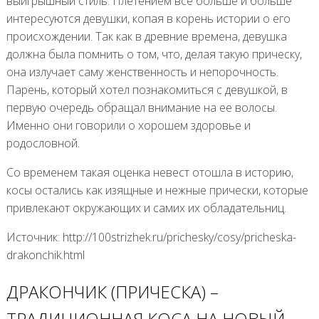
выигрышный стиль. Плетением все больше и больше
интересуются девушки, копая в корень истории о его
происхождении. Так как в древние времена, девушка
должна была помнить о том, что, делая такую прическу,
она излучает саму женственность и непорочность.
Парень, который хотел познакомиться с девушкой, в
первую очередь обращал внимание на ее волосы.
Именно они говорили о хорошем здоровье и
родословной.
Со временем такая оценка невест отошла в историю,
косы остались как изящные и нежные прически, которые
привлекают окружающих и самих их обладательниц.
Источник: http://100strizhek.ru/prichesky/cosy/pricheska-
drakonchik.html
ДРАКОНЧИК (ПРИЧЕСКА) –
ТРАДИЦИОННАЯ КОСА НА НОВЫЙ