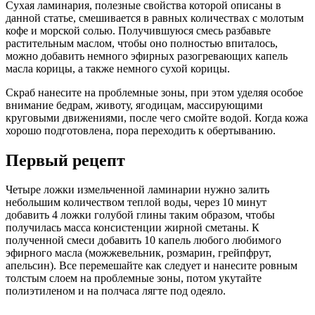
Сухая ламинария, полезные свойства которой описаны в
данной статье, смешивается в равных количествах с молотым
кофе и морской солью. Получившуюся смесь разбавьте
растительным маслом, чтобы оно полностью впиталось,
можно добавить немного эфирных разогревающих капель
масла корицы, а также немного сухой корицы.
Скраб нанесите на проблемные зоны, при этом уделяя особое
внимание бедрам, животу, ягодицам, массирующими
круговыми движениями, после чего смойте водой. Когда кожа
хорошо подготовлена, пора переходить к обертыванию.
Первый рецепт
Четыре ложки измельченной ламинарии нужно залить
небольшим количеством теплой воды, через 10 минут
добавить 4 ложки голубой глины таким образом, чтобы
получилась масса консистенции жирной сметаны. К
полученной смеси добавить 10 капель любого любимого
эфирного масла (можжевельник, розмарин, грейпфрут,
апельсин). Все перемешайте как следует и нанесите ровным
толстым слоем на проблемные зоны, потом укутайте
полиэтиленом и на полчаса лягте под одеяло.