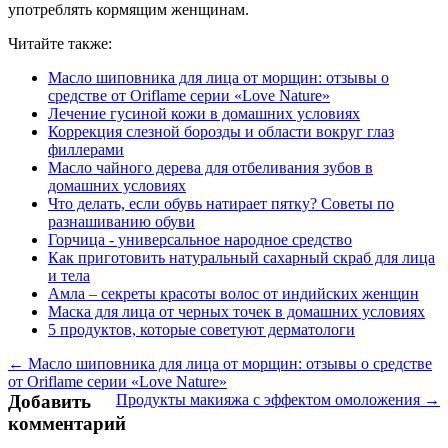
употреблять кормящим женщинам.
Читайте также:
Масло шиповника для лица от морщин: отзывы о
средстве от Oriflame серии «Love Nature»
Лечение гусиной кожи в домашних условиях
Коррекция слезной борозды и области вокруг глаз
филлерами
Масло чайного дерева для отбеливания зубов в
домашних условиях
Что делать, если обувь натирает пятку? Советы по
разнашиванию обуви
Горчица - универсальное народное средство
Как приготовить натуральный сахарный скраб для лица
и тела
Амла – секреты красоты волос от индийских женщин
Маска для лица от черных точек в домашних условиях
5 продуктов, которые советуют дерматологи
← Масло шиповника для лица от морщин: отзывы о средстве
от Oriflame серии «Love Nature»
Добавить
Продукты макияжа с эффектом омоложения →
комментарий