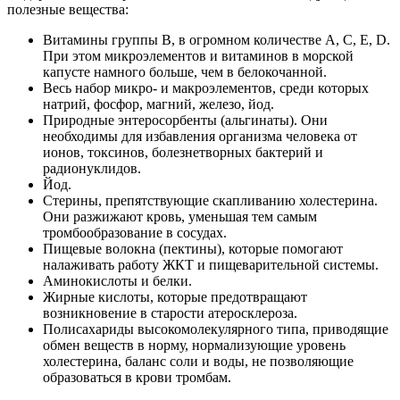
полезные вещества:
Витамины группы B, в огромном количестве A, C, E, D.
При этом микроэлементов и витаминов в морской
капусте намного больше, чем в белокочанной.
Весь набор микро- и макроэлементов, среди которых
натрий, фосфор, магний, железо, йод.
Природные энтеросорбенты (альгинаты). Они
необходимы для избавления организма человека от
ионов, токсинов, болезнетворных бактерий и
радионуклидов.
Йод.
Стерины, препятствующие скапливанию холестерина.
Они разжижают кровь, уменьшая тем самым
тромбообразование в сосудах.
Пищевые волокна (пектины), которые помогают
налаживать работу ЖКТ и пищеварительной системы.
Аминокислоты и белки.
Жирные кислоты, которые предотвращают
возникновение в старости атеросклероза.
Полисахариды высокомолекулярного типа, приводящие
обмен веществ в норму, нормализующие уровень
холестерина, баланс соли и воды, не позволяющие
образоваться в крови тромбам.