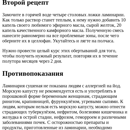
Второй рецепт
Замочите в горячей воде четыре столовых ложки ламинарии.
Как только раствор станет теплым, к нему нужно добавить 10
капель своего любимого эфирного масла, сырой желток, 20
капель качественного камфорного масла. Полученную смесь
нанесите равномерно на все проблемные зоны, после чего
оберните их в целлофан. Укутайтесь и лягте на полчаса.
Нужно провести целый курс этих обертываний для того,
чтобы получить нужный результат, повторяя их в течение
полутора месяцев через 2 дня.
Противопоказания
Ламинария сушеная не показана людям с аллергией на йод.
Морскую капусту не рекомендуется есть и употреблять в
порошковой форме беременным женщинам, страдающим
ринитом, крапивницей, фурункулёзом, угревыми сыпями. К
людям, которым нельзя есть морскую капусту, можно отнести
страдающих туберкулёзом, нефритом, болезнями кишечника и
желудка в острой стадии, нефрозом, геморроем и различными
заболеваниями почек. С осторожностью препараты и
продукты, приготовленные из ламинарии, необходимо