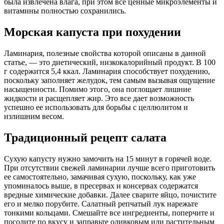
была извлечена влага, при этом все ценные микроэлементы и
витамины полностью сохранились.
Морская капуста при похудении
Ламинария, полезные свойства которой описаны в данной
статье, — это диетический, низкокалорийный продукт. В 100
г содержится 5,4 ккал. Ламинария способствует похудению,
поскольку заполняет желудок, тем самым вызывая ощущение
насыщенности. Помимо этого, она поглощает лишние
жидкости и расщепляет жир. Это все дает возможность
успешно ее использовать для борьбы с целлюлитом и
излишним весом.
Традиционный рецепт салата
Сухую капусту нужно замочить на 15 минут в горячей воде.
При отсутствии свежей ламинарии лучше всего приготовить
ее самостоятельно, замачивая сухую, поскольку, как уже
упоминалось выше, в пресервах и консервах содержатся
вредные химические добавки. Далее сварите яйцо, почистите
его и мелко порубите. Салатный репчатый лук нарежьте
тонкими кольцами. Смешайте все ингредиенты, поперчите и
посолите по вкусу и заправьте оливковым или растительным