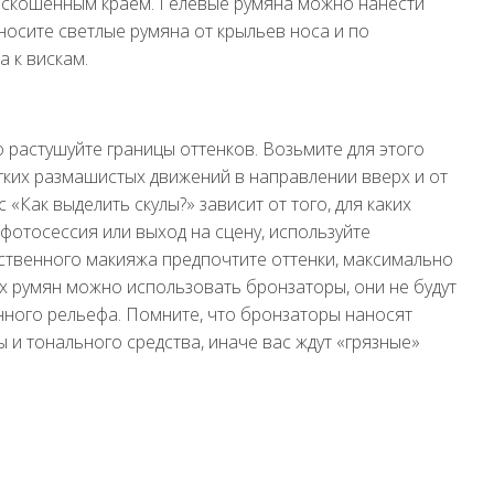
о скошенным краем. Гелевые румяна можно нанести
осите светлые румяна от крыльев носа и по
а к вискам.
 растушуйте границы оттенков. Возьмите для этого
егких размашистых движений в направлении вверх и от
 «Как выделить скулы?» зависит от того, для каких
фотосессия или выход на сцену, используйте
ственного макияжа предпочтите оттенки, максимально
х румян можно использовать бронзаторы, они не будут
енного рельефа. Помните, что бронзаторы наносят
 и тонального средства, иначе вас ждут «грязные»