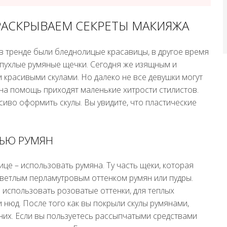
РАСКРЫВАЕМ СЕКРЕТЫ МАКИЯЖА
 в тренде были бледнолицые красавицы, в другое время
 пухлые румяные щечки. Сегодня же изящным и
красивыми скулами. Но далеко не все девушки могут
на помощь приходят маленькие хитрости стилистов.
иво оформить скулы. Вы увидите, что пластические
ЩЬЮ РУМЯН
це – использовать румяна. Ту часть щеки, которая
светлым перламутровым оттенком румян или пудры.
 использовать розоватые оттенки, для теплых
 нюд. После того как вы покрыли скулы румянами,
 них. Если вы пользуетесь рассыпчатыми средствами