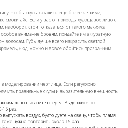
тину. Чтобы скулы казались еще более четкими,
ке смоки-айс. Если у вас от природы худощавое лицо с
, наоборот, стоит отказаться от такого макияжа,
е особое внимание бровям, придайте им аккуратную
он волосам. Губы лучше всего накрасить светлой
карамель, нюд, можно и вовсе обойтись прозрачным
 в моделировании черт лица. Если регулярно
олучить правильные скулы и выразительную внешность.
максимально вытяните вперед. Выдержите это
-15 раз.
 выпускать воздух, будто дуете на свечу, чтобы пламя
е тоже нужно повторить около 15 раз.
ообразные движения – полминуты по часовой стрелке и