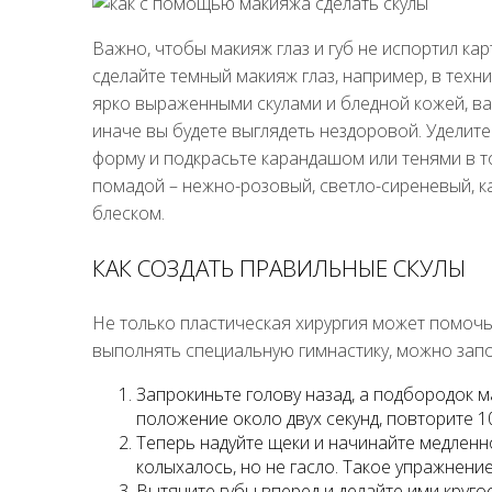
Важно, чтобы макияж глаз и губ не испортил кар
сделайте темный макияж глаз, например, в техни
ярко выраженными скулами и бледной кожей, вам
иначе вы будете выглядеть нездоровой. Уделит
форму и подкрасьте карандашом или тенями в т
помадой – нежно-розовый, светло-сиреневый, 
блеском.
КАК СОЗДАТЬ ПРАВИЛЬНЫЕ СКУЛЫ
Не только пластическая хирургия может помочь
выполнять специальную гимнастику, можно зап
Запрокиньте голову назад, а подбородок 
положение около двух секунд, повторите 10
Теперь надуйте щеки и начинайте медленно
колыхалось, но не гасло. Такое упражнени
Вытяните губы вперед и делайте ими круг