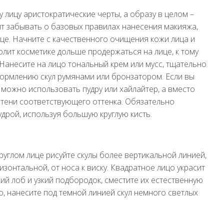
лицу аристократические черты, а образу в целом –
ит забывать о базовых правилах нанесения макияжа,
ице. Начните с качественного очищения кожи лица и
олит косметике дольше продержаться на лице, к тому
 Нанесите на лицо тональный крем или мусс, тщательно
формлению скул румянами или бронзатором. Если вы
 можно использовать пудру или хайлайтер, а вместо
е тени соответствующего оттенка. Обязательно
дрой, используя большую круглую кисть.
руглом лице рисуйте скулы более вертикальной линией,
изонтальной, от носа к виску. Квадратное лицо украсит
кий лоб и узкий подбородок, сместите их естественную
, нанесите под темной линией скул немного светлых