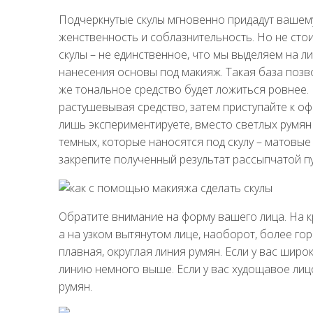
Подчеркнутые скулы мгновенно придадут вашему 
женственность и соблазнительность. Но не сто
скулы – не единственное, что мы выделяем на л
нанесения основы под макияж. Такая база позв
же тональное средство будет ложиться ровнее.
растушевывая средство, затем приступайте к о
лишь экспериментируете, вместо светлых румян
темных, которые наносятся под скулу – матовы
закрепите полученный результат рассыпчатой пу
Обратите внимание на форму вашего лица. На к
а на узком вытянутом лице, наоборот, более гор
плавная, округлая линия румян. Если у вас широ
линию немного выше. Если у вас худощавое лицо
румян.