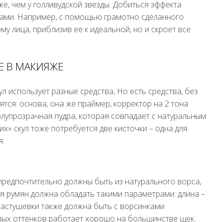
же, чем у голливудской звезды. Добиться эффекта
ами. Например, с помощью грамотно сделанного
у лица, приблизив ее к идеальной, но и скроет все
Е В МАКИЯЖЕ
л использует разные средства, Но есть средства, без
ятся: основа, она же праймер, корректор на 2 тона
олупрозрачная пудра, которая совпадает с натуральным
х» скул тоже потребуется две кисточки – одна для
я.
 предпочтительно должны быть из натурального ворса,
ия румян должна обладать такими параметрами: длина –
 растушевки также должна быть с ворсинками
вых оттенков работает хорошо на большинстве щек.