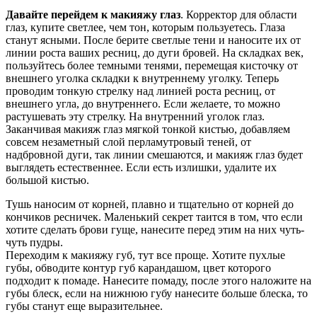
Давайте перейдем к макияжу глаз
. Корректор для области
глаз, купите светлее, чем тон, которым пользуетесь. Глаза
станут ясными. После берите светлые тени и наносите их от
линии роста ваших ресниц, до дуги бровей. На складках век,
пользуйтесь более темными тенями, перемещая кисточку от
внешнего уголка складки к внутреннему уголку. Теперь
проводим тонкую стрелку над линией роста ресниц, от
внешнего угла, до внутреннего. Если желаете, то можно
растушевать эту стрелку. На внутренний уголок глаз.
Заканчивая макияж глаз мягкой тонкой кистью, добавляем
совсем незаметный слой перламутровый теней, от
надбровной дуги, так линии смешаются, и макияж глаз будет
выглядеть естественнее. Если есть излишки, удалите их
большой кистью.
Тушь наносим от корней, плавно и тщательно от корней до
кончиков ресничек. Маленький секрет таится в том, что если
хотите сделать брови гуще, нанесите перед этим на них чуть-
чуть пудры.
Переходим к макияжу губ, тут все проще. Хотите пухлые
губы, обводите контур губ карандашом, цвет которого
подходит к помаде. Нанесите помаду, после этого наложите на
губы блеск, если на нижнюю губу нанесите больше блеска, то
губы станут еще выразительнее.