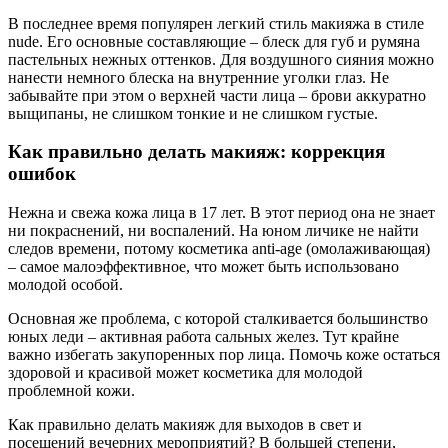
В последнее время популярен легкий стиль макияжа в стиле
nude. Его основные составляющие – блеск для губ и румяна
пастельных нежных оттенков. Для воздушного сияния можно
нанести немного блеска на внутренние уголки глаз. Не
забывайте при этом о верхней части лица – брови аккуратно
выщипаны, не слишком тонкие и не слишком густые.
Как правильно делать макияж: коррекция
ошибок
Нежна и свежа кожа лица в 17 лет. В этот период она не знает
ни покраснений, ни воспалений. На юном личике не найти
следов времени, потому косметика anti-age (омолаживающая)
– самое малоэффективное, что может быть использовано
молодой особой.
Основная же проблема, с которой сталкивается большинство
юных леди – активная работа сальных желез. Тут крайне
важно избегать закупоренных пор лица. Помочь коже остаться
здоровой и красивой может косметика для молодой
проблемной кожи.
Как правильно делать макияж для выходов в свет и
посещений вечерних мероприятий? В большей степени,