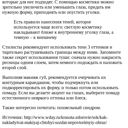
которые для нее подходят. С помощью косметики можно
зрительно увеличить или уменьшить глаза, придать им
нужную форму, приподнять или опустить уголки.
Есть правило нанесения теней, которое
используется чаще всего: светлую косметику
накладывают ближе к внутреннему уголку глаза, а
темную – к внешнему
Стилисты рекомендуют использовать тени 3 оттенков и
тщательно растушевывать границы между ними. Запомните
также секрет использования туши: сначала нужно накрасить
ресницы одним слоем, затем немного подождать и наложить
второй слой.
Выполняя макияж губ, рекомендуется очерчивать их
контурным карандашом, чтобы подчеркнуть или
подкорректировать их форму, и только потом использовать
помаду. Если вы делаете акцент на глазах, выберите помаду
естественного неяркого оттенка или блеск.
Также интересно почитать: похмельный синдром.
Источник: http://www.wday.ru/krasota-zdorovie/sok/kak-
nakladyivat-makiyaj-chtobyi-sozdat-nepovtorimyiy-obraz/