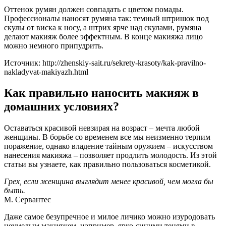
Оттенок румян должен совпадать с цветом помады.
Профессионалы наносят румяна так: темный штришок под
скулы от виска к носу, а штрих ярче над скулами, румяна
делают макияж более эффектным. В конце макияжа лицо
можно немного припудрить.
Источник: http://zhenskiy-sait.ru/sekrety-krasoty/kak-pravilno-
nakladyvat-makiyazh.html
Как правильно наносить макияж в
домашних условиях?
Оставаться красивой невзирая на возраст – мечта любой
женщины. В борьбе со временем все мы неизменно терпим
поражение, однако владение тайным оружием – искусством
нанесения макияжа – позволяет продлить молодость. Из этой
статьи вы узнаете, как правильно пользоваться косметикой.
Грех, если женщина выглядит менее красивой, чем могла бы
быть.
М. Сервантес
Даже самое безупречное и милое личико можно изуродовать
неумелым макияжем, например, ярко-синими тенями в