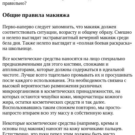
правильно?
Общие правила макияжа
Перво-наперво следует запомнить, что макияж должен
соответствовать ситуации, возрасту и общему образу. Смешно
и нелепо выглядит экстравагантный вечерний макияж среди
бела дня. Также нелепо выглядит и «полная боевая раскраска»
на школьнице.
Все косметические средства наносятся на лицо специально
предназначенными для этого кистями, спонжами и
аппликаторами, которые должны содержаться в идеальной
чистоте. Лучше всего тщательно промывать их и просушивать
после каждого использования. Эта необходимость связана с
высокой вероятностью размножения различных
микроорганизмов в косметических принадлежностях, на
которых остаются чешуйки кожи, микрочастицы кожного
жира, остатки косметических средств и так далее.
Воспользовавшись таким спонжем повторно, мы просто-
напросто втираем всю эту массу в собственную кожу.
Некоторые косметические средства (например, кремы и
основы под макияж) наносят на кожу кончиками пальцев.
Естественно, что руки перед этим должны быть чисто