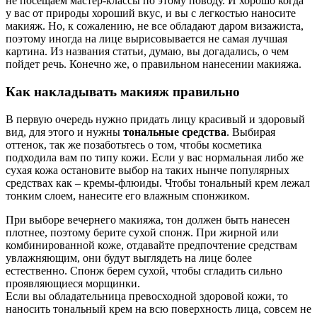
не посещаем мастер-классы по этому поводу. И хорошо когда
у вас от природы хороший вкус, и вы с легкостью наносите
макияж. Но, к сожалению, не все обладают даром визажиста,
поэтому иногда на лице вырисовывается не самая лучшая
картина. Из названия статьи, думаю, вы догадались, о чем
пойдет речь. Конечно же, о правильном нанесении макияжа.
Как накладывать макияж правильно
В первую очередь нужно придать лицу красивый и здоровый
вид, для этого и нужны
тональные средства
. Выбирая
оттенок, так же позаботьтесь о том, чтобы косметика
подходила вам по типу кожи. Если у вас нормальная либо же
сухая кожа остановите выбор на таких нынче популярных
средствах как – кремы-флюиды. Чтобы тональный крем лежал
тонким слоем, нанесите его влажным спонжиком.
При выборе вечернего макияжа, тон должен быть нанесен
плотнее, поэтому берите сухой спонж. При жирной или
комбинированной коже, отдавайте предпочтение средствам
увлажняющим, они будут выглядеть на лице более
естественно. Спонж берем сухой, чтобы сгладить сильно
проявляющиеся морщинки.
Если вы обладательница превосходной здоровой кожи, то
наносить тональный крем на всю поверхность лица, совсем не