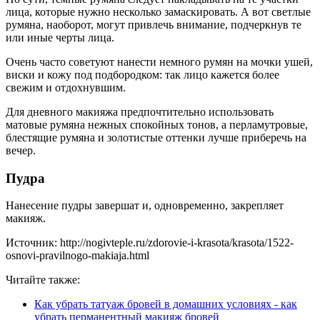
лица, которые нужно несколько замаскировать. А вот светлые
румяна, наоборот, могут привлечь внимание, подчеркнув те
или иные черты лица.
Очень часто советуют нанести немного румян на мочки ушей,
виски и кожу под подбородком: так лицо кажется более
свежим и отдохнувшим.
Для дневного макияжа предпочтительно использовать
матовые румяна нежных спокойных тонов, а перламутровые,
блестящие румяна и золотистые оттенки лучше приберечь на
вечер.
Пудра
Нанесение пудры завершат и, одновременно, закрепляет
макияж.
Источник: http://nogivteple.ru/zdorovie-i-krasota/krasota/1522-
osnovi-pravilnogo-makiaja.html
Читайте также:
Как убрать татуаж бровей в домашних условиях - как
убрать перманентный макияж бровей