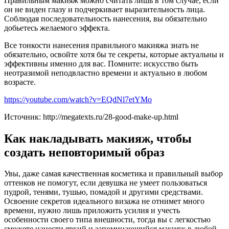
Правильным макияж можно считать лишь в том случае, если
он не виден глазу и подчеркивает выразительность лица.
Соблюдая последовательность нанесения, вы обязательно
добьетесь желаемого эффекта.
Все тонкости нанесения правильного макияжа знать не
обязательно, освойте хотя бы те секреты, которые актуальны и
эффективны именно для вас. Помните: искусство быть
неотразимой неподвластно времени и актуально в любом
возрасте.
https://youtube.com/watch?v=EQdNl7etYMo
Источник: http://megatexts.ru/28-good-make-up.html
Как накладывать макияж, чтобы
создать неповторимый образ
Увы, даже самая качественная косметика и правильный выбор
оттенков не помогут, если девушка не умеет пользоваться
пудрой, тенями, тушью, помадой и другими средствами.
Освоение секретов идеального визажа не отнимет много
времени, нужно лишь приложить усилия и учесть
особенности своего типа внешности, тогда вы с легкостью
сможете нанести яркий и запоминающийся макияж в любой