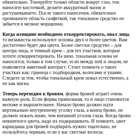
обязательно. Тонируйте только области вокруг глаз, тон
наносите кисточкой, делаете аккуратный мазок и
растушевываете. После такого нанесения, обязательно
промокните область салфеткой, так тональное средство не
забьется в мелкие морщинки.
Когда женщине необходимо откорректировать, овал лица
,
то визажисты используют основы двух и более цветов. Вам
достаточно будет два цвета. Более светлое средство – для
центра лица, и темный крем – для тех участков, которые
хотите откорректировать. На шею, тональная основа не
наносится, только в том случае, если между ней и лицом, не
появляется заметный контраст. Стоит помнить о таких
участках как: граница с подбородком, волосами и ушами.
Следите за тем, чтобы тональный крем лежал естественно, а
не как маска.
Теперь переходим к бровям
, форма бровей играет очень
важную роль. Если форма правильная, то и лицо становится
моложе и выразительнее. Начало брови должно идти
вертикально внутреннему уголку глаза, а конец брови, не
должен лежать ниже, чем внешний уголок глаза. Когда брови
невнятного цвета, надо их подкрашивать. И помните, цвет
карандаша для бровей подбирать нужно тщательно, не
пользуйтесь черным, если у вас светлые волосы.