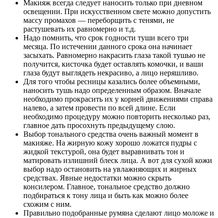
Макияж всегда следует наносить только при дневном
освещении. При искусственном свете можно допустить
массу промахов — переборщить с тенями, не
растушевать их равномерно и т.д.
Надо помнить, что срок годности туши всего три
месяца. По истечении данного срока она начинает
засыхать. Равномерно накрасить глаза такой тушью не
получится, кисточка будет оставлять комочки, и ваши
глаза будут выглядеть некрасиво, а лицо неряшливо.
Для того чтобы ресницы казались более объемными,
наносить тушь надо определенным образом. Вначале
необходимо прокрасить их у корней движениями справа
налево, а затем провести по всей длине. Если
необходимо процедуру можно повторить несколько раз,
главное дать просохнуть предыдущему слою.
Выбор тонального средства очень важный момент в
макияже. На жирную кожу хорошо ложатся пудры с
жидкой текстурой, она будет выравнивать тон и
матировать излишний блеск лица. А вот для сухой кожи
выбор надо остановить на увлажняющих и жирных
средствах. Явные недостатки можно скрыть
консилером. Главное, тональное средство должно
подбираться к тону лица и быть как можно более
схожим с ним.
Правильно подобранные румяна сделают лицо моложе и