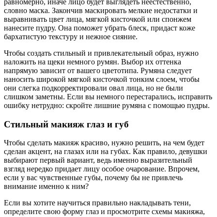
равномерно, иначе лицо будет выглядеть неестественно,
словно маска. Закончив маскировать мелкие недостатки и
выравнивать цвет лица, мягкой кисточкой или спонжем
нанесите пудру. Она поможет убрать блеск, придаст коже
бархатистую текстуру и нежное сияние.
Чтобы создать стильный и привлекательный образ, нужно
наложить на щеки немного румян. Выбор их оттенка
напрямую зависит от вашего цветотипа. Румяна следует
наносить широкой мягкой кисточкой тонким слоем, чтобы
они слегка подкорректировали овал лица, но не были
слишком заметны. Если вы немного перестарались, исправить
ошибку нетрудно: скройте лишние румяна с помощью пудры.
Стильный макияж глаз и губ
Чтобы сделать макияж красиво, нужно решить, на чем будет
сделан акцент, на глазах или на губах. Как правило, девушки
выбирают первый вариант, ведь именно выразительный
взгляд нередко придает лицу особое очарование. Впрочем,
если у вас чувственные губы, почему бы не привлечь
внимание именно к ним?
Если вы хотите научиться правильно накладывать тени,
определите свою форму глаз и просмотрите схемы макияжа,