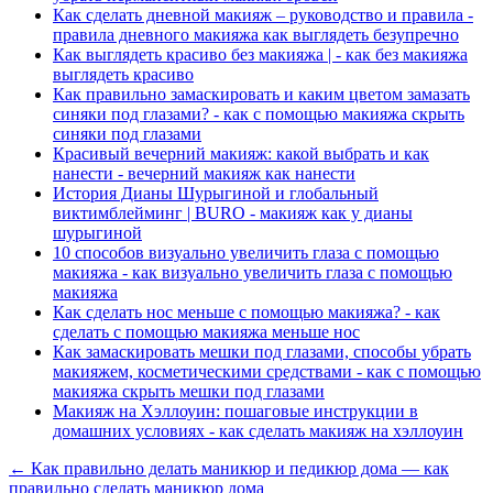
Как сделать дневной макияж – руководство и правила -
правила дневного макияжа как выглядеть безупречно
Как выглядеть красиво без макияжа | - как без макияжа
выглядеть красиво
Как правильно замаскировать и каким цветом замазать
синяки под глазами? - как с помощью макияжа скрыть
синяки под глазами
Красивый вечерний макияж: какой выбрать и как
нанести - вечерний макияж как нанести
История Дианы Шурыгиной и глобальный
виктимблейминг | BURO - макияж как у дианы
шурыгиной
10 способов визуально увеличить глаза с помощью
макияжа - как визуально увеличить глаза с помощью
макияжа
Как сделать нос меньше с помощью макияжа? - как
сделать с помощью макияжа меньше нос
Как замаскировать мешки под глазами, способы убрать
макияжем, косметическими средствами - как с помощью
макияжа скрыть мешки под глазами
Макияж на Хэллоуин: пошаговые инструкции в
домашних условиях - как сделать макияж на хэллоуин
← Как правильно делать маникюр и педикюр дома — как
правильно сделать маникюр дома